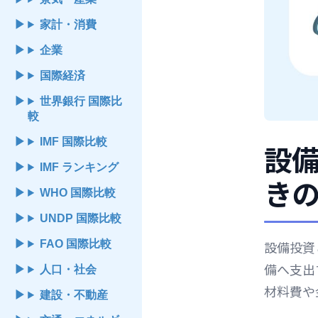
家計・消費
企業
国際経済
世界銀行 国際比
較
IMF 国際比較
設
IMF ランキング
き
WHO 国際比較
UNDP 国際比較
FAO 国際比較
設備投資
備へ支出
人口・社会
材料費や
建設・不動産