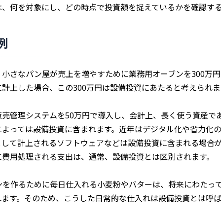
は、何を対象にし、どの時点で投資額を捉えているかを確認す
例
、小さなパン屋が売上を増やすために業務用オーブンを300万
に計上した場合、この300万円は設備投資にあたると考えられま
販売管理システムを50万円で導入し、会計上、長く使う資産で
によっては設備投資に含まれます。近年はデジタル化や省力化
として計上されるソフトウェアなどは設備投資に含まれる場合
に費用処理される支出は、通常、設備投資とは区別されます。
ンを作るために毎日仕入れる小麦粉やバターは、将来にわたっ
れます。そのため、こうした日常的な仕入れは設備投資とは呼