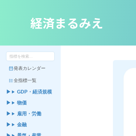
経済まるみえ
calendar_month
発表カレンダー
format_list_bulleted
全指標一覧
GDP・経済規模
物価
雇用・労働
金融
景気・産業