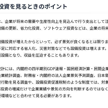
投資を見るときのポイント
は、企業が将来の需要や生産性向上を見込んで行う支出として
設備の更新、省力化投資、ソフトウェア投資などは、企業の将
設備投資が増えたからといって、必ず景気が良くなるとは限り
不足に対応する省人化、災害対策などでも設備投資は増えます
剰設備となり、収益を圧迫することもあります。
統計には、内閣府の四半期別GDP速報・国民経済計算・民間企
企業統計調査、財務省・内閣府の法人企業景気予測調査、日本
資行動を見る調査や、設備投資促進税制のような制度では、対
備投資の増減だけで企業業績や景気の方向を判断するのではな
要環境などと合わせて見る必要があります。