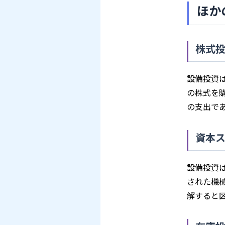
ほか
株式
設備投資
の株式を
の支出で
資本
設備投資
された機
解すると