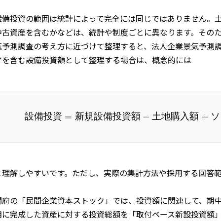
設備投資の範囲は統計によって完全には同じではありません。
中古資産を含むかなどは、統計や制度ごとに異なります。その
気予測調査の考え方に近づけて整理すると、法人企業景気予測
アを含む設備投資額として整理する場合は、概念的には
設備投資
=
新規設備投資額
−
土地購入額
設備投資 = 
+
ソ
と理解しやすいです。ただし、実際の集計方法や採用する回答
閣府の「民間企業資本ストック」では、投資額に関連して、期
期に完成した資産に対する投資総額を「取付ベース新設投資額