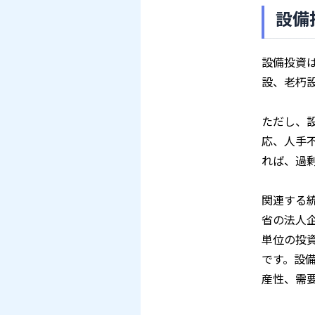
設備
設備投資
設、老朽
ただし、
応、人手
れば、過
関連する
省の法人
単位の投
です。設
産性、需