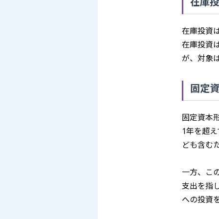
在庫
在庫投資
在庫投資
が、対象
固定
固定資本
1年を超
ども含む
一方、こ
支出を指
への投資