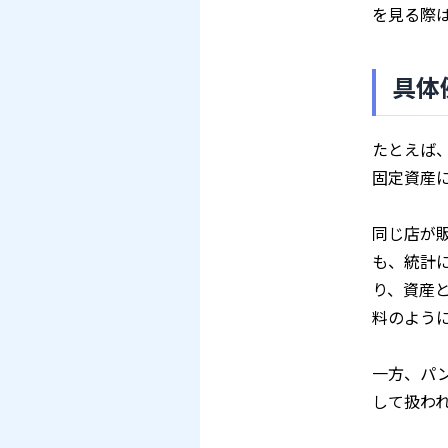
を見る際
具体
たとえば
固定資産
同じ店が
も、統計
り、資産
料のよう
一方、パ
して扱わ