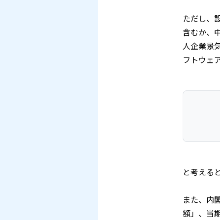
ただし、
含むか、
人企業景
フトウェ
と考える
また、内
額」、当