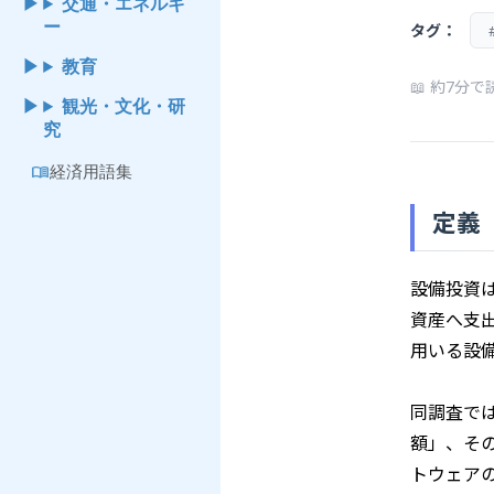
交通・エネルギ
ー
タグ：
教育
📖 約7分
観光・文化・研
究
menu_book
経済用語集
定義
設備投資
資産へ支
用いる設
同調査で
額」、そ
トウェア