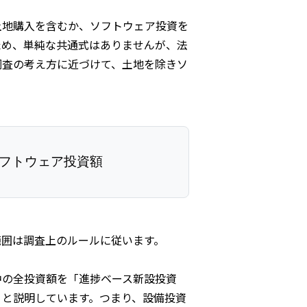
土地購入を含むか、ソフトウェア投資を
ため、単純な共通式はありませんが、法
調査の考え方に近づけて、土地を除きソ
新規設備投資額 − 土地購入額 + ソフトウェア投資額
フトウェア投資額
範囲は調査上のルールに従います。
中の全投資額を「進捗ベース新設投資
」と説明しています。つまり、設備投資