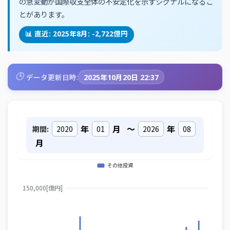
の急変動が国際収支全体の不安定化を示すシグナルになるこ
とがあります。
📊 直近: 2025年8月: -2,722億円
🕒
データ更新日時:
2025年10月20日 22:37
年
月
～
年
期間:
月