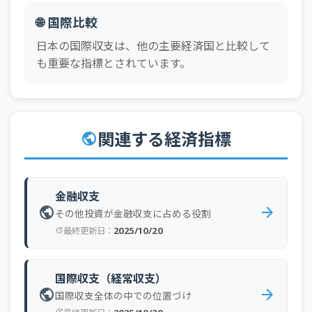
🌐 国際比較
日本の国際収支は、他の主要経済国と比較して
も重要な指標とされています。
関連する経済指標
public
金融収支
public
arrow_forward
その他投資が金融収支に占める役割
2025/10/20
最終更新日：
update
国際収支（経常収支）
public
arrow_forward
国際収支全体の中での位置づけ