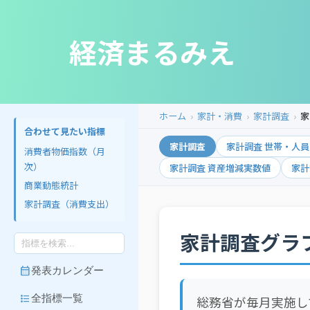
経済まるみえ
ホーム
家計・消費
家計調査
家
合わせて見たい指標
家計調査
家計調査 世帯・人員
消費者物価指数（月
次）
家計調査 資産増減実数値
家計
商業動態統計
家計調査（消費支出）
家計調査グラ
calendar_month
発表カレンダー
format_list_bulleted
全指標一覧
総務省が毎月実施し