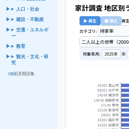
家計調査 地区別
人口・社会
建設・不動産
▶ 再生
■ 停止
再生
交通・エネルギ
カテゴリ:
ー
教育
対象年月:
年
観光・文化・研
究
menu_book
経済用語集