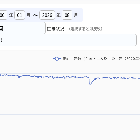
～
年
月
年
月
世帯状況:
（選択すると即反映）