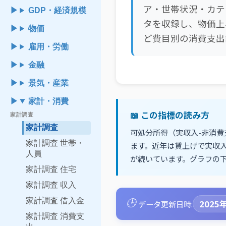
ア・世帯状況・カテ
GDP・経済規模
タを収録し、物価上
物価
ど費目別の消費支出
雇用・労働
金融
景気・産業
家計・消費
📖 この指標の読み方
家計調査
家計調査
可処分所得（実収入-非消
家計調査 世帯・
ます。近年は賃上げで実収
人員
が続いています。グラフの
家計調査 住宅
家計調査 収入
🕒
家計調査 借入金
2025年
データ更新日時:
家計調査 消費支