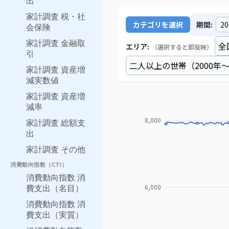
出
家計調査 税・社
カテゴリを選択
期間:
会保険
家計調査 金融取
エリア:
（選択すると即反映）
引
家計調査 資産増
減実数値
家計調査 資産増
減率
家計調査 総額支
出
家計調査 その他
消費動向指数（CTI）
消費動向指数 消
費支出（名目）
消費動向指数 消
費支出（実質）