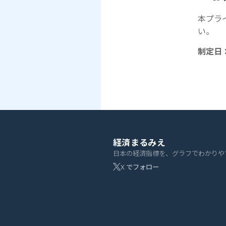
本プラ
い。
制定日：
経済まるみえ
日本の経済指標を、グラフでわかりや
X でフォロー