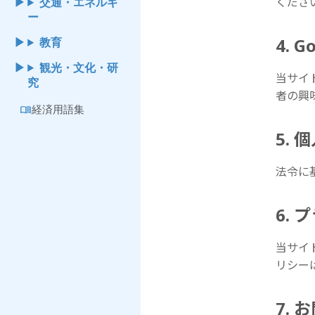
くださ
交通・エネルギ
ー
4. 
教育
観光・文化・研
当サイト
究
者の興
menu_book
経済用語集
5.
法令に
6.
当サイ
リシー
7.