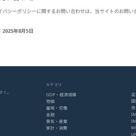
イバシーポリシーに関するお問い合わせは、当サイトのお問い
2025年8月5日
カテゴリ
すく。
企
GDP・経済規模
国
物価
世
雇用・労働
I
金融
I
景気・産業
W
家計・消費
U