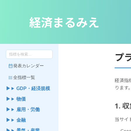
経済まるみえ
プ
calendar_month
発表カレンダー
format_list_bulleted
全指標一覧
経済指
ります
GDP・経済規模
物価
1.
雇用・労働
当サイ
金融
景気・産業