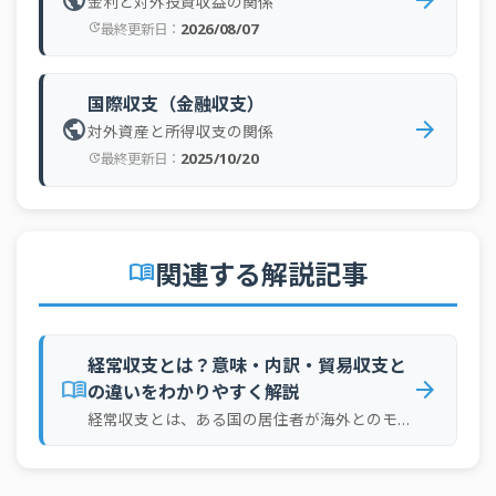
金利と対外投資収益の関係
2026/08/07
最終更新日：
update
国際収支（金融収支）
public
arrow_forward
対外資産と所得収支の関係
2025/10/20
最終更新日：
update
関連する解説記事
menu_book
経常収支とは？意味・内訳・貿易収支と
menu_book
arrow_forward
の違いをわかりやすく解説
経常収支とは、ある国の居住者が海外とのモノ・サービス・所得などの取引で受け取った金額と、海外へ支払った金額の差を示す統計上の指標です。貿易黒字や赤字だけでなく、海外投資から得る利子・配当、旅行や特許使用料、援助なども含めて、国の対外的な取引による収支状況を総合的に見るために使われます。