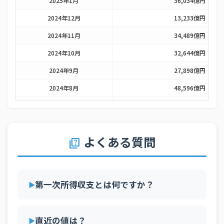
2025年1月
36,034億円
2024年12月
13,233億円
2024年11月
34,489億円
2024年10月
32,644億円
2024年9月
27,898億円
2024年8月
48,596億円
2024年7月
46,093億円
2024年6月
16,604億円
よくある質問
2024年5月
43,725億円
quiz
2024年4月
39,701億円
2024年3月
36,074億円
第一次所得収支とは何ですか？
2024年2月
34,998億円
2024年1月
29,997億円
直近の値は？