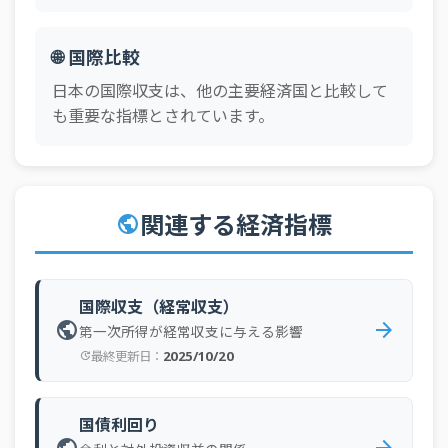
🌐 国際比較
日本の国際収支は、他の主要経済国と比較して
も重要な指標とされています。
関連する経済指標
public
国際収支（経常収支）
public
arrow_forward
第一次所得が経常収支に与える影響
2025/10/20
最終更新日：
update
国債利回り
public
arrow_forward