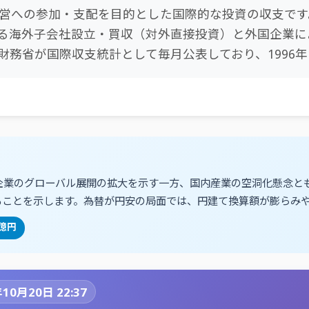
営への参加・支配を目的とした国際的な投資の収支です
る海外子会社設立・買収（対外直接投資）と外国企業に
財務省が国際収支統計として毎月公表しており、1996
企業のグローバル展開の拡大を示す一方、国内産業の空洞化懸念と
ることを示します。為替が円安の局面では、円建て換算額が膨らみ
6億円
10月20日 22:37