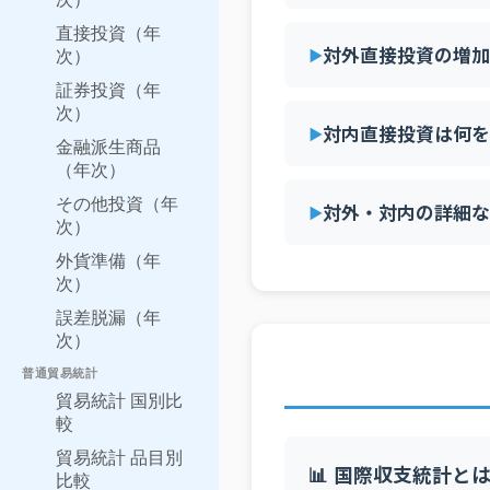
直接投資（年
対外直接投資の増加
次）
証券投資（年
次）
対内直接投資は何を
金融派生商品
（年次）
その他投資（年
対外・対内の詳細な
次）
外貨準備（年
次）
誤差脱漏（年
次）
普通貿易統計
貿易統計 国別比
較
貿易統計 品目別
📊 国際収支統計と
比較