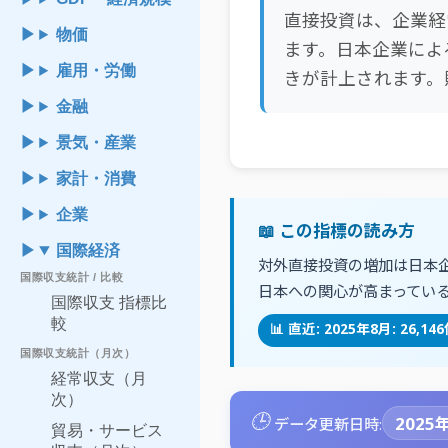
直接投資は、企業経
物価
ます。日本企業によ
雇用・労働
きが計上されます。
金融
景気・産業
家計・消費
企業
📖 この指標の読み方
国際経済
対外直接投資の増加は日本
国際収支統計 / 比較
日本への関心が高まってい
国際収支 指標比
較
📊 直近: 2025年8月: 26,14
国際収支統計（月次）
経常収支（月
次）
🕒
2025年
データ更新日時:
貿易・サービス