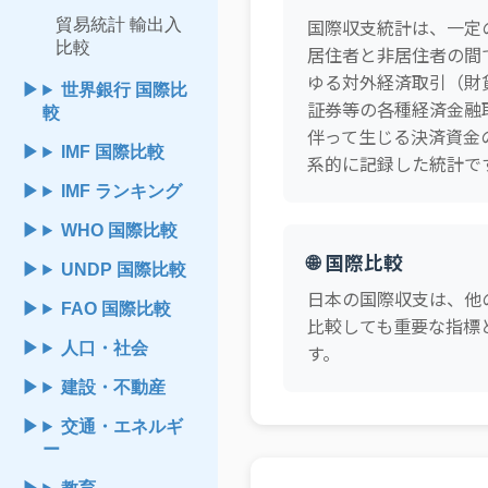
貿易統計 輸出入
国際収支統計は、一定
比較
居住者と非居住者の間
ゆる対外経済取引（財
世界銀行 国際比
証券等の各種経済金融
較
伴って生じる決済資金
IMF 国際比較
系的に記録した統計で
IMF ランキング
WHO 国際比較
🌐 国際比較
UNDP 国際比較
日本の国際収支は、他
FAO 国際比較
比較しても重要な指標
人口・社会
す。
建設・不動産
交通・エネルギ
ー