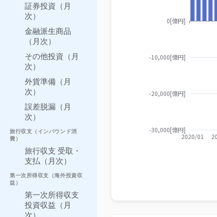
証券投資（月
次）
金融派生商品
（月次）
その他投資（月
次）
外貨準備（月
次）
誤差脱漏（月
次）
旅行収支（インバウンド消
費）
旅行収支 受取・
支払（月次）
第一次所得収支（海外投資収
益）
第一次所得収支
投資収益（月
次）