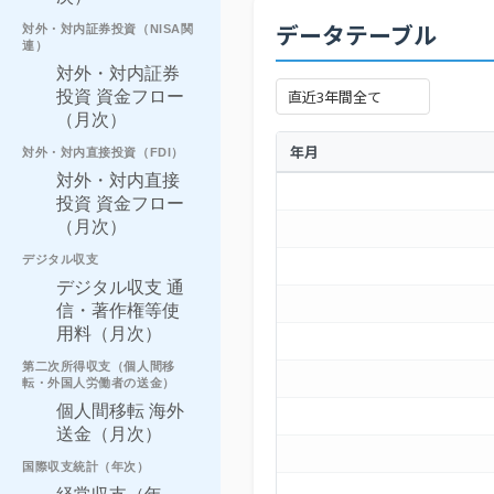
データテーブル
対外・対内証券投資（NISA関
連）
対外・対内証券
投資 資金フロー
（月次）
年月
対外・対内直接投資（FDI）
対外・対内直接
投資 資金フロー
（月次）
デジタル収支
デジタル収支 通
信・著作権等使
用料（月次）
第二次所得収支（個人間移
転・外国人労働者の送金）
個人間移転 海外
送金（月次）
国際収支統計（年次）