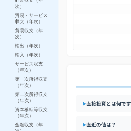
経常収支（年
次）
貿易・サービス
収支（年次）
貿易収支（年
次）
輸出（年次）
輸入（年次）
サービス収支
（年次）
第一次所得収支
（年次）
第二次所得収支
（年次）
直接投資とは何です
資本移転等収支
（年次）
直近の値は？
金融収支（年
次）