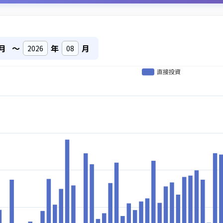
月
～
年
月