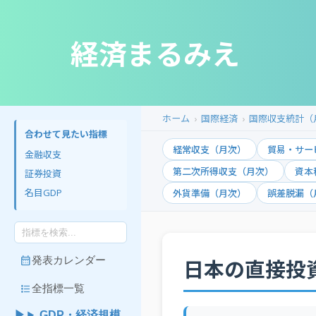
経済まるみえ
ホーム
国際経済
国際収支統計（
合わせて見たい指標
経常収支（月次）
貿易・サー
金融収支
第二次所得収支（月次）
資本
証券投資
名目GDP
外貨準備（月次）
誤差脱漏（
calendar_month
発表カレンダー
日本の直接投
format_list_bulleted
全指標一覧
GDP・経済規模