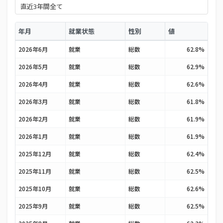
年月
就業状態
性別
値
2026年6月
就業
総数
62.8%
2026年5月
就業
総数
62.9%
2026年4月
就業
総数
62.6%
2026年3月
就業
総数
61.8%
2026年2月
就業
総数
61.9%
2026年1月
就業
総数
61.9%
2025年12月
就業
総数
62.4%
2025年11月
就業
総数
62.5%
2025年10月
就業
総数
62.6%
2025年9月
就業
総数
62.5%