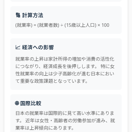
🔢 計算方法
(就業率) = (就業者数) ÷ (15歳以上人口) × 100
📈 経済への影響
就業率の上昇は家計所得の増加や消費の活性化
につながり、経済成長を後押しします。 特に女
性就業率の向上は少子高齢化が進む日本におい
て重要な政策課題となっています。
🌐 国際比較
日本の就業率は国際的に見て高い水準にありま
す。 近年は女性・高齢者の労働参加が進み、就
業率は上昇傾向にあります。