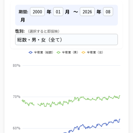
年
月
～
年
期間:
月
性別:
（選択すると即反映）