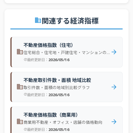
2024/03
戸建住宅
21,396
2.84%
マンション（区分所
2024/03
23,228
3.07%
関連する経済指標
domain
有）
2024/02
戸建住宅
16,050
11.63%
マンション（区分所
2024/02
16,899
9.77%
不動産価格指数（住宅）
有）
domain
arrow_forward
住宅総合・住宅地・戸建住宅・マンションの価格動向
2024/01
戸建住宅
12,700
3.78%
2026/05/16
最終更新日：
update
マンション（区分所
2024/01
14,658
5.05%
有）
不動産取引件数・面積 地域比較
2023/12
戸建住宅
21,395
6.65%
domain
arrow_forward
取引件数・面積の地域別比較グラフ
マンション（区分所
2026/05/16
最終更新日：
2023/12
update
19,199
4.82%
有）
2023/11
戸建住宅
18,130
4.71%
不動産価格指数（商業用）
マンション（区分所
domain
arrow_forward
2023/11
17,343
5.59%
商業用不動産・オフィス・店舗の価格動向
有）
2026/05/16
最終更新日：
update