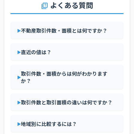
有）
よくある質問
quiz
2025/06
戸建住宅
20,814
10.31%
マンション（区分所
2025/06
19,788
6.65%
有）
不動産取引件数・面積とは何ですか？
2025/05
戸建住宅
18,607
4.39%
マンション（区分所
2025/05
18,792
2.22%
直近の値は？
有）
2025/04
戸建住宅
18,164
3.39%
取引件数・面積からは何がわかります
マンション（区分所
2025/04
19,384
-1.14%
有）
か？
2025/03
戸建住宅
22,740
6.28%
マンション（区分所
取引件数と取引面積の違いは何ですか？
2025/03
24,550
5.69%
有）
2025/02
戸建住宅
16,328
1.73%
地域別に比較するには？
マンション（区分所
2025/02
17,725
4.89%
有）