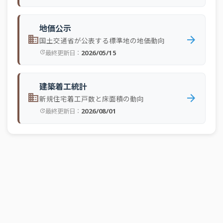
2023/10
戸建住宅
17,488
11.24%
マンション（区分所
2023/10
17,451
7.13%
地価公示
有）
domain
arrow_forward
国土交通省が公表する標準地の地価動向
2023/09
戸建住宅
18,199
2.28%
2026/05/15
最終更新日：
update
マンション（区分所
2023/09
17,875
-0.55%
有）
建築着工統計
2023/08
戸建住宅
16,663
1.69%
domain
arrow_forward
新規住宅着工戸数と床面積の動向
マンション（区分所
2026/08/01
2023/08
最終更新日：
16,865
4.29%
update
有）
2023/07
戸建住宅
16,934
-0.11%
マンション（区分所
2023/07
18,053
4.20%
有）
2023/06
戸建住宅
18,633
7.30%
マンション（区分所
2023/06
18,145
2.80%
有）
2023/05
戸建住宅
15,866
3.65%