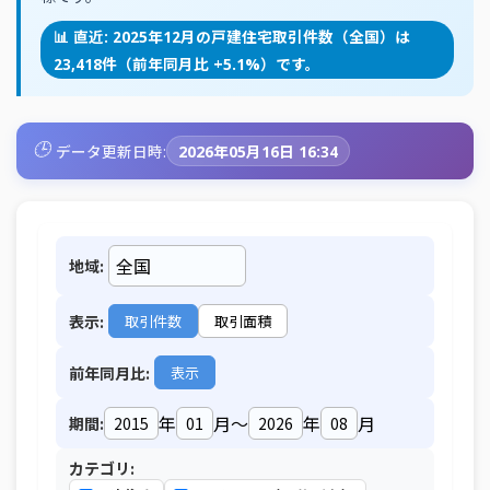
📊 直近: 2025年12月の戸建住宅取引件数（全国）は
23,418件（前年同月比 +5.1%）です。
🕒
データ更新日時:
2026年05月16日 16:34
地域:
表示:
取引件数
取引面積
前年同月比:
表示
年
月
～
年
月
期間:
カテゴリ: