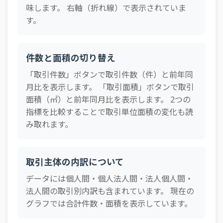
味します。 右軸（折れ線）で表示されていま
2024/08
戸建住宅
17,751
6.53%
す。
マンション（区分所
2024/08
17,967
6.53%
有）
2024/07
戸建住宅
19,166
13.18%
件数と面積の切り替え
マンション（区分所
「取引件数」ボタンで取引件数（件）と前年同
2024/07
19,789
9.62%
有）
月比を表示します。 「取引面積」ボタンで取引
2024/06
戸建住宅
18,868
1.26%
面積（㎡）と前年同月比を表示します。 2つの
指標を比較することで取引単位面積の変化も読
マンション（区分所
2024/06
18,555
2.26%
み取れます。
有）
2024/05
戸建住宅
17,824
12.34%
マンション（区分所
取引主体の内訳について
2024/05
18,383
13.90%
有）
データには個人間・個人法人間・法人個人間・
2024/04
戸建住宅
17,568
9.31%
法人間の取引別内訳も含まれています。 現在の
グラフでは合計件数・面積を表示しています。
マンション（区分所
2024/04
19,608
8.94%
有）