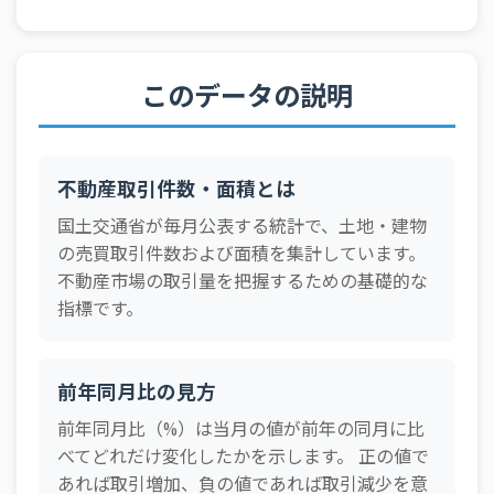
2025/01
戸建住宅
14,021
10.40%
マンション（区分所
2025/01
16,473
12.38%
このデータの説明
有）
2024/12
戸建住宅
22,290
4.18%
マンション（区分所
2024/12
20,316
5.82%
不動産取引件数・面積とは
有）
国土交通省が毎月公表する統計で、土地・建物
2024/11
戸建住宅
19,064
5.15%
の売買取引件数および面積を集計しています。
マンション（区分所
2024/11
18,214
5.02%
不動産市場の取引量を把握するための基礎的な
有）
指標です。
2024/10
戸建住宅
18,335
4.84%
マンション（区分所
2024/10
18,444
5.69%
有）
前年同月比の見方
2024/09
戸建住宅
19,289
5.99%
前年同月比（%）は当月の値が前年の同月に比
べてどれだけ変化したかを示します。 正の値で
マンション（区分所
2024/09
18,779
5.06%
有）
あれば取引増加、負の値であれば取引減少を意