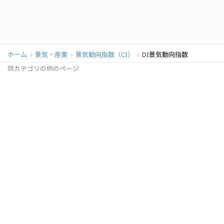
ホーム
景気・産業
景気動向指数（CI）
DI景気動向指数
同カテゴリの他のページ
景気動向指数 CI（月次）
DI景気動向指数
データソース
提供元：
内閣府
データ詳細：
統計データを確認する