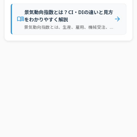
景気動向指数とは？CI・DIの違いと見方
menu_book
arrow_forward
をわかりやすく解説
景気動向指数とは、生産、雇用、機械受注、住宅着工など、景気に敏感に動く複数の経済指標をまとめ、景気の向きや変化のテンポを把握するための指標です。DIでは改善がどの程度広がっているかを、CIでは景気変動の大きさやテンポを把握する手がかりになります。