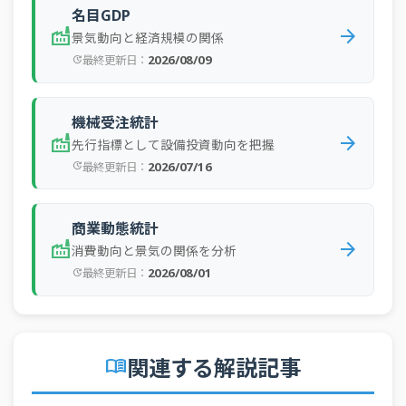
名目GDP
factory
arrow_forward
景気動向と経済規模の関係
2026/08/09
最終更新日：
update
機械受注統計
factory
arrow_forward
先行指標として設備投資動向を把握
2026/07/16
最終更新日：
update
商業動態統計
factory
arrow_forward
消費動向と景気の関係を分析
2026/08/01
最終更新日：
update
関連する解説記事
menu_book