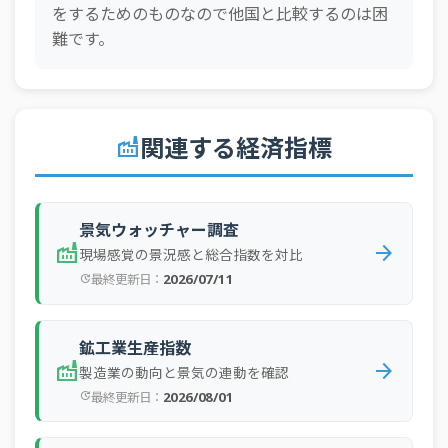
をするためのものなので他国と比較するのは困
難です。
関連する経済指標
factory
景気ウォッチャー調査
factory
arrow_forward
現場感覚の景況感と総合指数を対比
2026/07/11
最終更新日：
update
鉱工業生産指数
factory
arrow_forward
製造業の動向と景気の連動を確認
2026/08/01
最終更新日：
update