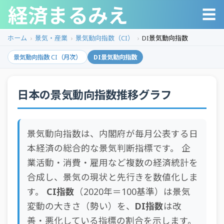
経済まるみえ
☰
ホーム
景気・産業
景気動向指数（CI）
DI景気動向指数
景気動向指数 CI（月次）
DI景気動向指数
日本の景気動向指数推移グラフ
景気動向指数は、内閣府が毎月公表する日
本経済の総合的な景気判断指標です。 企
業活動・消費・雇用など複数の経済統計を
合成し、景気の現状と先行きを数値化しま
す。
CI指数
（2020年＝100基準）は景気
変動の大きさ（勢い）を、
DI指数
は改
善・悪化している指標の割合を示します。