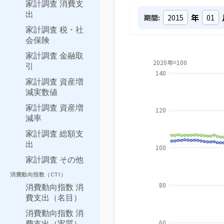
家計調査 消費支
出
年
期間:
家計調査 税・社
会保険
家計調査 金融取
引
家計調査 資産増
減実数値
家計調査 資産増
減率
家計調査 総額支
出
家計調査 その他
消費動向指数（CTI）
消費動向指数 消
費支出（名目）
消費動向指数 消
費支出（実質）