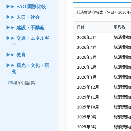
FAO 国際比較
人口・社会
日付
系列名
建設・不動産
2026年5月
総消費動
交通・エネルギ
ー
2026年4月
総消費動
教育
2026年3月
総消費動
観光・文化・研
2026年2月
総消費動
究
2026年1月
総消費動
menu_book
経済用語集
2025年12月
総消費動
2025年11月
総消費動
2025年10月
総消費動
2025年9月
総消費動
2025年8月
総消費動