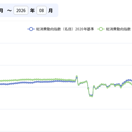
月
～
年
月