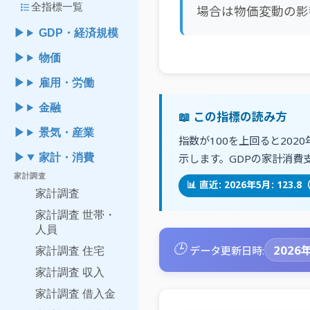
format_list_bulleted
全指標一覧
場合は物価変動の影
GDP・経済規模
物価
雇用・労働
金融
📖 この指標の読み方
景気・産業
指数が100を上回ると20
家計・消費
示します。GDPの家計消費
家計調査
📊 直近: 2026年5月: 123.
家計調査
家計調査 世帯・
人員
🕒
2026年
データ更新日時:
家計調査 住宅
家計調査 収入
家計調査 借入金