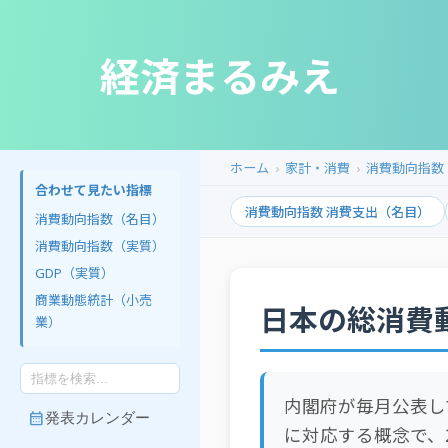
経済まるみえ
ホーム
家計・消費
消費動向指数（
合わせて見たい指標
消費動向指数 消費支出（名目）
消費動向指数（名目）
消費動向指数（実質）
GDP（実質）
商業動態統計（小売
日本の総消費
業）
内閣府が毎月公表し
calendar_month
発表カレンダー
に対応する概念で、