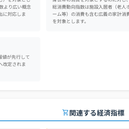
指数より広い概念
総消費動向指数は施設入居者（老人
出に対応しま
ーム等）の消費も含む広義の家計消
を対象とします。
報値が先行して
へ改定されま
関連する経済指標
shopping_cart