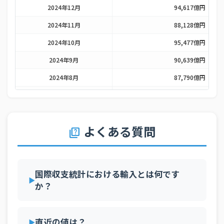
2024年12月
94,617億円
2024年11月
88,128億円
2024年10月
95,477億円
2024年9月
90,639億円
2024年8月
87,790億円
2024年7月
99,254億円
2024年6月
86,061億円
よくある質問
2024年5月
92,472億円
quiz
2024年4月
90,678億円
2024年3月
89,271億円
国際収支統計における輸入とは何です
2024年2月
84,538億円
か？
2024年1月
88,651億円
直近の値は？