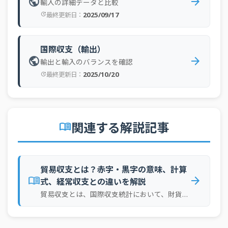
public
arrow_forward
輸入の詳細データと比較
2025/09/17
最終更新日：
update
国際収支（輸出）
public
arrow_forward
輸出と輸入のバランスを確認
2025/10/20
最終更新日：
update
関連する解説記事
menu_book
貿易収支とは？赤字・黒字の意味、計算
menu_book
arrow_forward
式、経常収支との違いを解説
貿易収支とは、国際収支統計において、財貨、つまりモノの輸出額から輸入額を差し引いた収支を指します。輸出額が輸入額を上回れば貿易黒字、下回れば貿易赤字とされています。経済ニュースでは、輸出産業の動向、資源価格の上昇、為替レートの変化が輸出入額にどう影響しているかを見る手がかりになります。