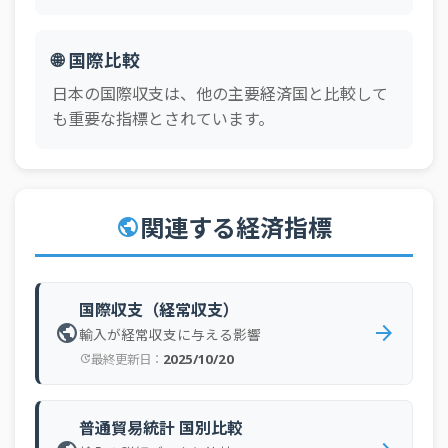
🌐 国際比較
日本の国際収支は、他の主要経済国と比較して
も重要な指標とされています。
関連する経済指標
public
国際収支（経常収支）
public
arrow_forward
輸入が経常収支に与える影響
2025/10/20
最終更新日：
update
普通貿易統計 国別比較