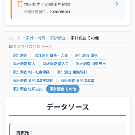
shopping_cart
arrow_forward
物価動向との関連を確認
2026/08/01
最終更新日：
update
ホーム
家計・消費
家計調査
家計調査 その他
同カテゴリの他のページ
家計調査
家計調査 世帯・人員
家計調査 住宅
家計調査 収入
家計調査 借入金
家計調査 消費支出
家計調査 税・社会保険
家計調査 金融取引
家計調査 資産増減実数値
家計調査 資産増減率
家計調査 総額支出
家計調査 その他
データソース
提供元：