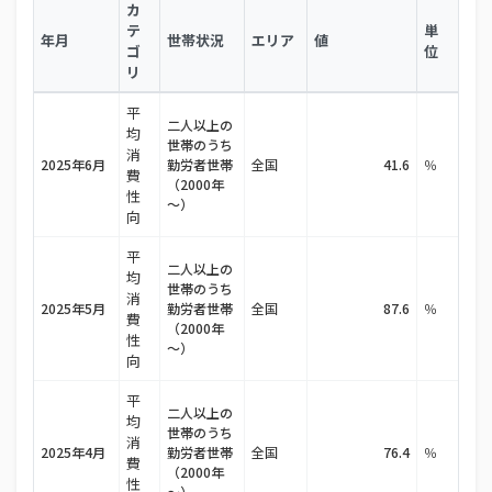
カ
21
22100 静岡市
42.4％
テ
単
年月
世帯状況
エリア
値
ゴ
位
22
16201 富山市
42.1％
リ
23
33100 岡山市
41.9％
平
二人以上の
均
世帯のうち
24
全国
41.6％
消
2025年6月
勤労者世帯
全国
41.6
％
費
（2000年
25
01100 札幌市
41.3％
性
～）
向
26
11100 さいたま市
40.9％
平
二人以上の
27
27140 堺市
40.9％
均
世帯のうち
消
2025年5月
勤労者世帯
全国
87.6
％
28
15100 新潟市
40.7％
費
（2000年
性
～）
29
38201 松山市
40.4％
向
30
43100 熊本市
40.1％
平
二人以上の
均
31
32201 松江市
世帯のうち
39.9％
消
2025年4月
勤労者世帯
全国
76.4
％
費
（2000年
32
02201 青森市
39.4％
性
～）