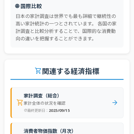
🌐 国際比較
日本の家計調査は世界でも最も詳細で継続性の
高い家計統計の一つとされています。 各国の家
計調査と比較分析することで、国際的な消費動
向の違いを把握することができます。
関連する経済指標
shopping_cart
家計調査（総合）
shopping_cart
arrow_forward
家計全体の状況を確認
2025/09/15
最終更新日：
update
消費者物価指数（月次）