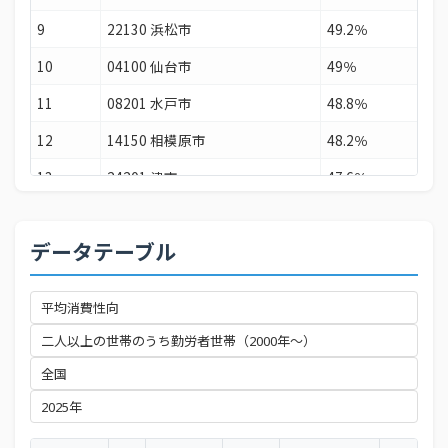
9
22130 浜松市
49.2％
10
04100 仙台市
49％
11
08201 水戸市
48.8％
12
14150 相模原市
48.2％
13
24201 津市
47.6％
14
27100 大阪市
47.6％
データテーブル
15
10201 前橋市
46.8％
16
45201 宮崎市
45.1％
17
40130 福岡市
45％
18
06201 山形市
44.4％
19
37201 高松市
43.9％
20
34100 広島市
42.5％