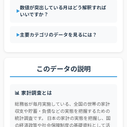
45
23100 名古屋市
36.6％
数値が突出している月はどう解釈すれば
いいですか？
46
29201 奈良市
36.3％
47
30201 和歌山市
36.3％
主要カテゴリのデータを見るには？
48
31201 鳥取市
36.3％
49
07201 福島市
35.9％
50
40100 北九州市
35.9％
このデータの説明
51
03201 盛岡市
35.1％
52
25201 大津市
34.6％
53
35203 山口市
33.1％
📊 家計調査とは
総務省が毎月実施している、全国の世帯の家計
収支や貯蓄・負債などの実態を把握するための
統計調査です。 日本の家計の実態を把握し、国
の経済政策や社会保障制度の基礎資料として活