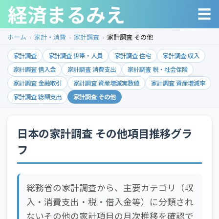
経済まるみえ
☰
ホーム
家計・消費
家計調査
家計調査 その他
家計調査
家計調査 世帯・人員
家計調査 住宅
家計調査 収入
家計調査 借入金
家計調査 消費支出
家計調査 税・社会保険
家計調査 金融取引
家計調査 資産増減実数値
家計調査 資産増減率
家計調査 総額支出
家計調査 その他
日本の家計調査 その他項目推移グラ
フ
総務省の家計調査から、主要カテゴリ（収
入・消費支出・税・借入金等）に分類され
ないその他の家計項目の月次推移を確認で