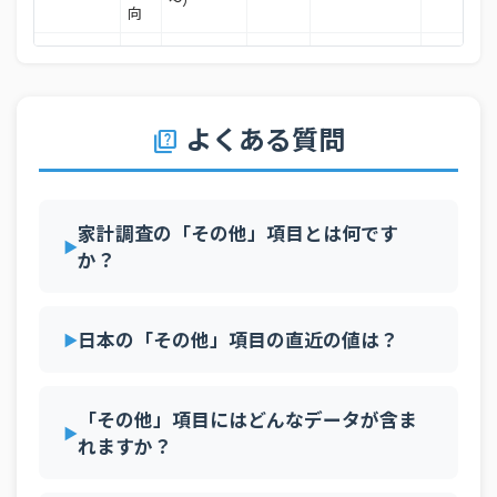
向
33
12100 千葉市
39％
平
34
21201 岐阜市
38.3％
二人以上の
均
世帯のうち
消
35
05201 秋田市
38.2％
2025年3月
勤労者世帯
全国
89.9
％
費
（2000年
よくある質問
性
quiz
36
44201 大分市
～）
37.9％
向
37
09201 宇都宮市
37.6％
平
二人以上の
均
38
39201 高知市
37.4％
家計調査の「その他」項目とは何です
世帯のうち
消
2025年2月
勤労者世帯
全国
66.2
％
か？
費
39
46201 鹿児島市
37.4％
（2000年
性
～）
向
40
17201 金沢市
37.1％
日本の「その他」項目の直近の値は？
平
41
26100 京都市
37％
二人以上の
均
世帯のうち
消
42
42201 長崎市
37％
2025年1月
勤労者世帯
全国
78.9
％
費
（2000年
「その他」項目にはどんなデータが含ま
性
43
13100 東京都区部
36.9％
～）
れますか？
向
44
14100 横浜市
36.6％