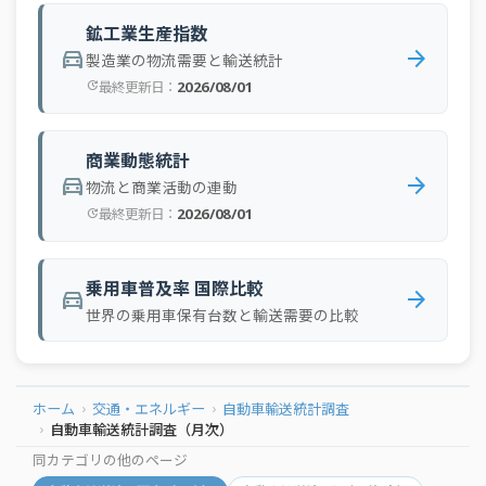
鉱工業生産指数
directions_car
arrow_forward
製造業の物流需要と輸送統計
2026/08/01
最終更新日：
update
商業動態統計
directions_car
arrow_forward
物流と商業活動の連動
2026/08/01
最終更新日：
update
乗用車普及率 国際比較
directions_car
arrow_forward
世界の乗用車保有台数と輸送需要の比較
ホーム
交通・エネルギー
自動車輸送統計調査
自動車輸送統計調査（月次）
同カテゴリの他のページ