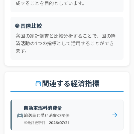
成することを目的としています。
🌐 国際比較
各国の家計調査と比較分析することで、国の経
済活動の1つの指標として活用することができ
ます。
関連する経済指標
directions_car
自動車燃料消費量
directions_car
arrow_forward
輸送量と燃料消費の関係
2026/07/31
最終更新日：
update