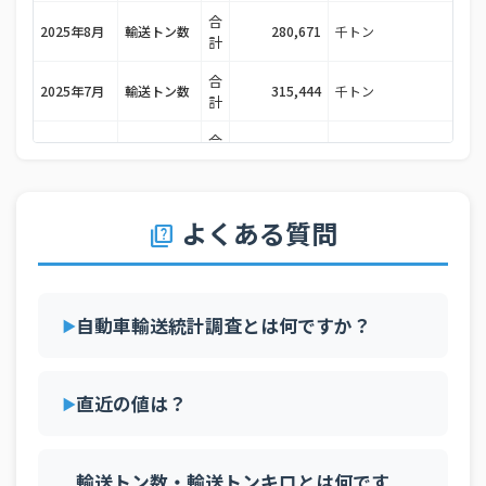
合
2025年8月
輸送トン数
280,671
千トン
計
合
2025年7月
輸送トン数
315,444
千トン
計
合
2025年6月
輸送トン数
307,733
千トン
計
合
2025年5月
輸送トン数
282,930
千トン
計
よくある質問
quiz
合
2025年4月
輸送トン数
304,841
千トン
計
合
自動車輸送統計調査とは何ですか？
2025年3月
輸送トン数
317,790
千トン
計
合
2025年2月
輸送トン数
286,009
千トン
計
直近の値は？
合
2025年1月
輸送トン数
287,292
千トン
計
輸送トン数・輸送トンキロとは何です