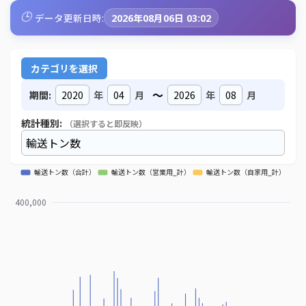
🕒
データ更新日時:
2026年08月06日 03:02
カテゴリを選択
～
期間:
年
月
年
月
統計種別:
（選択すると即反映）