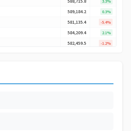
588,715.8
3.3%
589,184.2
0.3%
581,135.4
-5.4%
584,209.4
2.1%
582,459.5
-1.2%
582,337.7
-0.1%
586,317.9
2.8%
588,359.1
1.4%
591,344.0
2.0%
592,943.3
1.1%
589,459.8
-2.3%
590,545.8
0.7%
593,218.8
1.8%