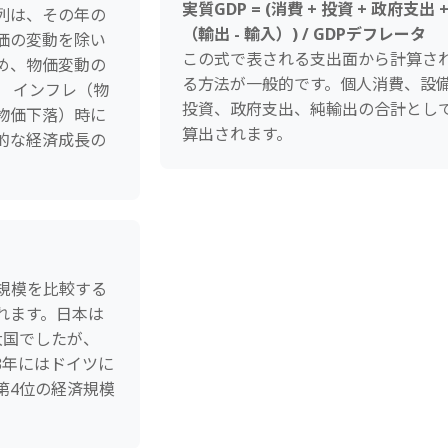
実質GDP = (消費 + 投資 + 政府支出 
列は、その年の
（輸出 - 輸入）) / GDPデフレータ
価の変動を除い
この式で表される支出面から計算さ
め、物価変動の
る方法が一般的です。個人消費、設
。 インフレ（物
投資、政府支出、純輸出の合計とし
物価下落）時に
算出されます。
的な経済成長の
済規模を比較する
れます。日本は
大国でしたが、
23年にはドイツに
第4位の経済規模