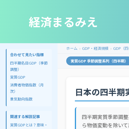
経済まるみえ
ホーム
GDP・経済規模
GDP（
合わせて見たい指標
実質GDP 季節調整系列（四半期）
四半期名目GDP（季節
調整）
実質GDP
消費者物価指数（月
日本の四半期
次）
景気動向指数
四半期実質季節調整
関連する解説記事
ら物価変動を除いて
実質GDPとは？意味・