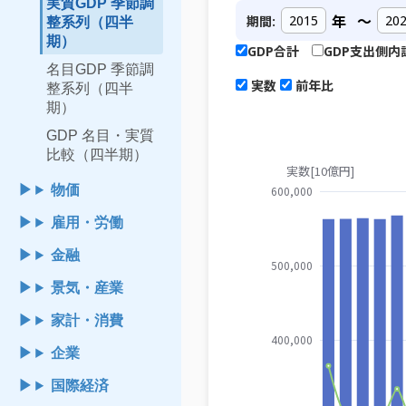
実質GDP 季節調
年
～
期間:
整系列（四半
期）
GDP合計
GDP支出側内
名目GDP 季節調
実数
前年比
整系列（四半
期）
GDP 名目・実質
比較（四半期）
物価
雇用・労働
金融
景気・産業
家計・消費
企業
国際経済