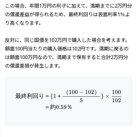
この場合、年間1万円の利子に加えて、満期までに2万円分
の償還差益が得られるため、最終利回りは表面利率1％よ
り高くなります。
反対に、同じ国債を102万円で購入した場合を考えます。
額面100円当たりの購入価格は102円です。満期に戻るの
は額面100万円なので、満期まで保有すると合計2万円分
の償還差損が発生します。
（
100
−
102
）
100
\begin{aligned} 最終利回り
最終利回り
＝
{
1
＋
}
×
5
102
＝約
0.59
％