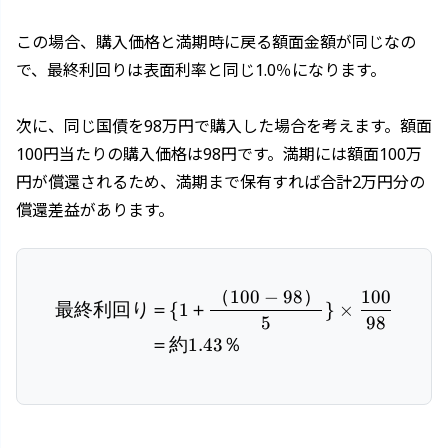
この場合、購入価格と満期時に戻る額面金額が同じなの
で、最終利回りは表面利率と同じ1.0％になります。
次に、同じ国債を98万円で購入した場合を考えます。額面
100円当たりの購入価格は98円です。満期には額面100万
円が償還されるため、満期まで保有すれば合計2万円分の
償還差益があります。
（
100
−
98
）
100
\begin{aligned} 最終利回り
最終利回り
＝
{
1
＋
}
×
5
98
＝約
1.43
％