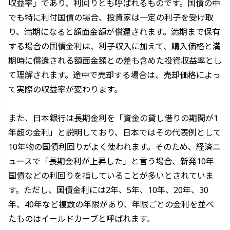
収益率」であり、利回りとも呼ばれるものです。国債の中
でも特に利付国債の場合、投資家は一定の利子を受け取
り、満期になると額面金額が償還されます。満期まで保有
する場合の国債金利は、利子収入に加えて、購入価格と満
期時に償還される額面金額との差も含めた投資収益率とし
て理解されます。途中で売却する場合は、売却価格によっ
て実際の収益率が変わります。
また、日本銀行は長期金利を「資金の貸し借りの期間が1
年超の金利」と説明しており、日本ではその代表例として
10年物の国債利回りがよく使われます。そのため、経済ニ
ュースで「長期金利が上昇した」と言う場合、新発10年
国債などの利回りを指していることが多いとされていま
す。ただし、国債金利には2年、5年、10年、20年、30
年、40年など複数の年限があり、年限ごとの金利を並べ
たものはイールドカーブと呼ばれます。