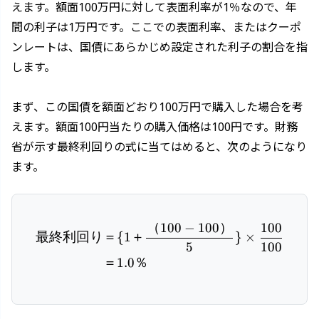
えます。額面100万円に対して表面利率が1％なので、年
間の利子は1万円です。ここでの表面利率、またはクーポ
ンレートは、国債にあらかじめ設定された利子の割合を指
します。
まず、この国債を額面どおり100万円で購入した場合を考
えます。額面100円当たりの購入価格は100円です。財務
省が示す最終利回りの式に当てはめると、次のようになり
ます。
（
100
−
100
）
100
\begin{aligned} 最終利回り
最終利回り
＝
{
1
＋
}
×
5
100
＝
1.0
％