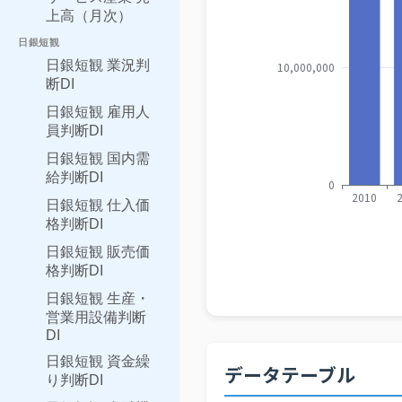
上高（月次）
日銀短観
日銀短観 業況判
断DI
日銀短観 雇用人
員判断DI
日銀短観 国内需
給判断DI
日銀短観 仕入価
格判断DI
日銀短観 販売価
格判断DI
日銀短観 生産・
営業用設備判断
DI
日銀短観 資金繰
データテーブル
り判断DI