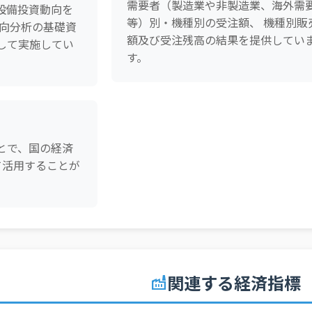
需要者（製造業や非製造業、海外需
設備投資動向を
等）別・機種別の受注額、 機種別販
動向分析の基礎資
額及び受注残高の結果を提供してい
して実施してい
す。
とで、国の経済
て活用することが
関連する経済指標
factory