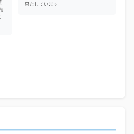
要
果たしています。
売
ま