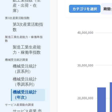
鉱工業指数（生
産・出荷・在
カテゴリを選択
期間:
庫）
第3次産業活動指数
第3次産業活動指
数
製造工業生産能力・稼働率指
数
製造工業生産能
力・稼働率指数
機械受注統計調査
機械受注統計
（原系列）
機械受注統計
（季調系列）
機械受注統計
（年次）
サービス産業動向調査
サービス産業 売