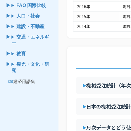
FAO 国際比較
2016年
海外
人口・社会
2015年
海外
2014年
海外
建設・不動産
2013年
海外
交通・エネルギ
ー
2012年
海外
教育
2011年
海外
観光・文化・研
2010年
海外
究
2009年
海外
menu_book
経済用語集
機械受注統計（年次
2008年
海外
2007年
海外
2006年
日本の機械受注統計
海外
2005年
海外
月次データとどう使