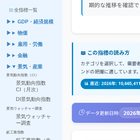
期的な推移を確認で
format_list_bulleted
全指標一覧
GDP・経済規模
物価
雇用・労働
📖 この指標の読み方
金融
カテゴリを選択して、需要
景気・産業
ンドの把握に適しています
景気動向指数（CI）
景気動向指数
📊 直近: 2026年: 10,66
CI（月次）
DI景気動向指数
景気ウォッチャー調査
🕒
2026年
データ更新日時:
景気ウォッチャ
ー調査
鉱工業指数