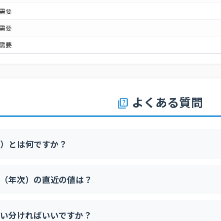
需要
需要
需要
需要
需要
需要
よくある質問
quiz
需要
需要
）とは何ですか？
需要
需要
（年次）の直近の値は？
需要
需要
い分ければいいですか？