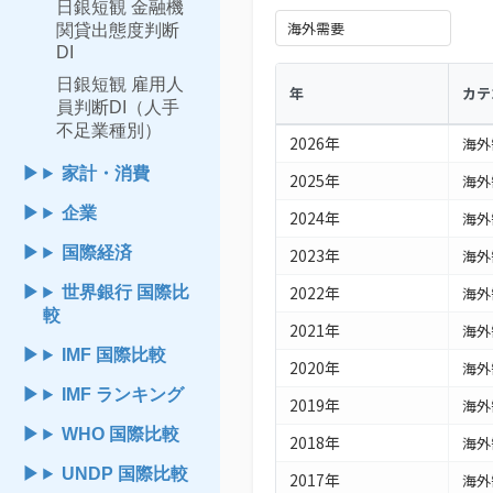
日銀短観 金融機
関貸出態度判断
DI
日銀短観 雇用人
年
カテ
員判断DI（人手
不足業種別）
2026年
海外
家計・消費
2025年
海外
企業
2024年
海外
国際経済
2023年
海外
2022年
世界銀行 国際比
海外
較
2021年
海外
IMF 国際比較
2020年
海外
IMF ランキング
2019年
海外
WHO 国際比較
2018年
海外
UNDP 国際比較
2017年
海外