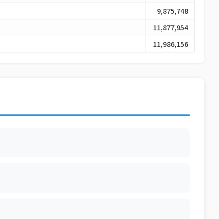
9,875,748
11,877,954
11,986,156
10,168,495
9,219,110
10,315,871
9,350,737
6,035,065
11,874,845
13,121,401
12,257,162
7,712,698