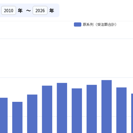
年
～
年