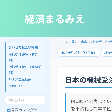
経済まるみえ
ホーム
景気・産業
機械受注統計
合わせて見たい指標
機械受注統計（原系列）
機械
機械受注統計（原系
列）
機械受注統計（季調系
列）
日本の機械受
鉱工業生産指数
名目GDP
内閣府が公表してい
を平滑化して年単位
calendar_month
発表カレンダー