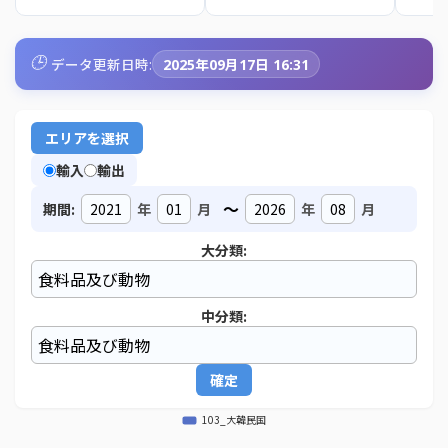
🕒
データ更新日時:
2025年09月17日 16:31
エリアを選択
輸入
輸出
～
期間:
年
月
年
月
大分類:
中分類:
確定