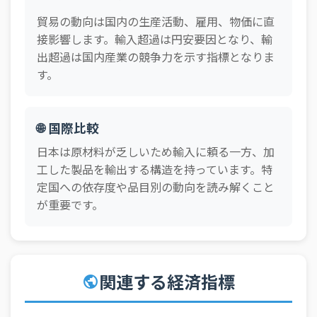
ール
貿易の動向は国内の生産活動、雇用、物価に直
112_シンガポ
2025年12月
飲料及びたばこ
接影響します。輸入超過は円安要因となり、輸
ール
出超過は国内産業の競争力を示す指標となりま
112_シンガポ
2025年12月
原材料
す。
ール
112_シンガポ
2025年12月
鉱物性燃料
ール
🌐 国際比較
112_シンガポ
2025年12月
動植物性油脂
日本は原材料が乏しいため輸入に頼る一方、加
ール
工した製品を輸出する構造を持っています。特
112_シンガポ
2025年12月
化学製品
定国への依存度や品目別の動向を読み解くこと
ール
が重要です。
112_シンガポ
2025年12月
原料別製品
ール
112_シンガポ
機械類及び輸送用
2025年12月
ール
機器
関連する経済指標
public
112_シンガポ
2025年12月
雑製品
ール