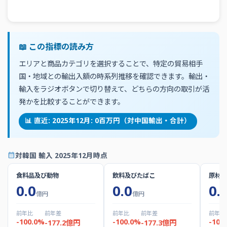
📖 この指標の読み方
エリアと商品カテゴリを選択することで、特定の貿易相手
国・地域との輸出入額の時系列推移を確認できます。輸出・
輸入をラジオボタンで切り替えて、どちらの方向の取引が活
発かを比較することができます。
📊 直近: 2025年12月: 0百万円（対中国輸出・合計）
calendar_month
対韓国 輸入 2025年12月時点
食料品及び動物
飲料及びたばこ
原材料
0.0
0.0
0.
億円
億円
前年比
前年差
前年比
前年差
前年比
-100.0%
-100.0%
-100
-177.2億円
-177.3億円