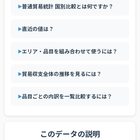
2025年12月
103_大韓民国
飲料及びたばこ
普通貿易統計 国別比較とは何ですか？
2025年12月
103_大韓民国
原材料
2025年12月
103_大韓民国
鉱物性燃料
直近の値は？
2025年12月
103_大韓民国
動植物性油脂
2025年12月
103_大韓民国
化学製品
エリア・品目を組み合わせて使うには？
2025年12月
103_大韓民国
原料別製品
機械類及び輸送用
貿易収支全体の推移を見るには？
2025年12月
103_大韓民国
機器
2025年12月
103_大韓民国
雑製品
品目ごとの内訳を一覧比較するには？
2025年12月
103_大韓民国
特殊取扱品
105_中華人民
2025年12月
食料品及び動物
共和国
105_中華人民
2025年12月
飲料及びたばこ
共和国
このデータの説明