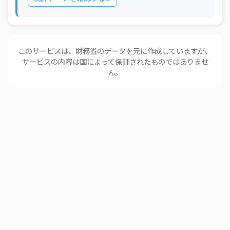
2025年12月
213_ドイツ
飲料及びたばこ
2025年12月
213_ドイツ
原材料
2025年12月
213_ドイツ
鉱物性燃料
このサービスは、財務省のデータを元に作成していますが、
サービスの内容は国によって保証されたものではありませ
2025年12月
213_ドイツ
動植物性油脂
ん。
2025年12月
213_ドイツ
化学製品
2025年12月
213_ドイツ
原料別製品
機械類及び輸送用
2025年12月
213_ドイツ
機器
2025年12月
213_ドイツ
雑製品
2025年12月
213_ドイツ
特殊取扱品
304_アメリカ合
2025年12月
食料品及び動物
衆国
304_アメリカ合
2025年12月
飲料及びたばこ
衆国