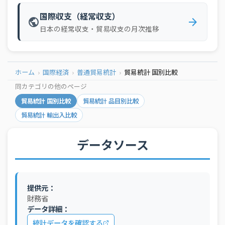
112_シンガポ
2025年12月
特殊取扱品
ール
国際収支（経常収支）
public
arrow_forward
日本の経常収支・貿易収支の月次推移
2025年12月
205_英国
食料品及び動物
2025年12月
205_英国
飲料及びたばこ
2025年12月
205_英国
原材料
ホーム
国際経済
普通貿易統計
貿易統計 国別比較
2025年12月
205_英国
鉱物性燃料
同カテゴリの他のページ
貿易統計 国別比較
貿易統計 品目別比較
2025年12月
205_英国
動植物性油脂
貿易統計 輸出入比較
2025年12月
205_英国
化学製品
2025年12月
205_英国
原料別製品
データソース
機械類及び輸送用
2025年12月
205_英国
機器
2025年12月
205_英国
雑製品
提供元：
財務省
2025年12月
205_英国
特殊取扱品
データ詳細：
2025年12月
213_ドイツ
食料品及び動物
統計データを確認する