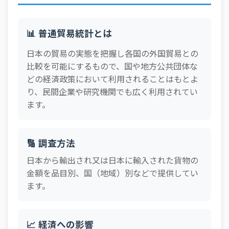
105_中華人民
2025年12月
原材料
共和国
105_中華人民
📊 普通貿易統計とは
2025年12月
鉱物性燃料
共和国
日本の貿易の実態を把握し各国の外国貿易との
105_中華人民
2025年12月
動植物性油脂
比較を可能にするもので、国や地方公共団体な
共和国
どの経済政策において利用されることはもとよ
105_中華人民
2025年12月
化学製品
り、民間企業や研究機関でも広く利用されてい
共和国
ます。
105_中華人民
2025年12月
原料別製品
共和国
105_中華人民
機械類及び輸送用
🔢 調査方法
2025年12月
共和国
機器
日本から輸出され又は日本に輸入された貨物の
105_中華人民
2025年12月
雑製品
金額を品目別、国（地域）別などで提供してい
共和国
ます。
105_中華人民
2025年12月
特殊取扱品
共和国
112_シンガポ
📈 経済への影響
2025年12月
食料品及び動物