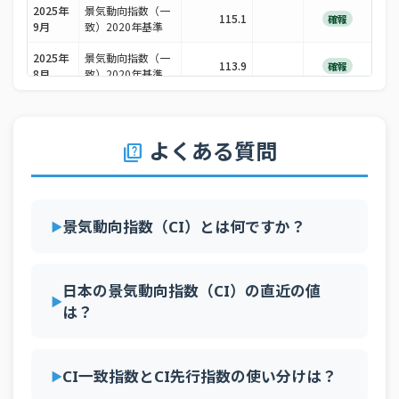
2025年
景気動向指数（一
115.1
確報
9月
致）2020年基準
2025年
景気動向指数（一
113.9
確報
8月
致）2020年基準
2025年
景気動向指数（一
115.0
確報
7月
致）2020年基準
よくある質問
quiz
2025年
景気動向指数（一
115.7
確報
6月
致）2020年基準
2025年
景気動向指数（一
115.8
確報
5月
致）2020年基準
景気動向指数（CI）とは何ですか？
2025年
景気動向指数（一
115.7
確報
4月
致）2020年基準
日本の景気動向指数（CI）の直近の値
2025年
景気動向指数（一
115.8
確報
3月
は？
致）2020年基準
2025年
景気動向指数（一
116.5
確報
2月
致）2020年基準
CI一致指数とCI先行指数の使い分けは？
2025年
景気動向指数（一
116.2
確報