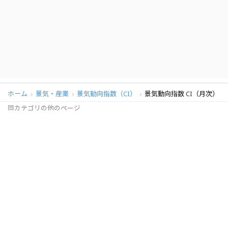
ホーム
景気・産業
景気動向指数（CI）
景気動向指数 CI（月次）
同カテゴリの他のページ
景気動向指数 CI（月次）
DI景気動向指数
このサービスは、統計ダッシュボード（内閣府）のデータを元に
作成していますが、サービスの内容は国によって保証されたもの
ではありません。
Xでシェア