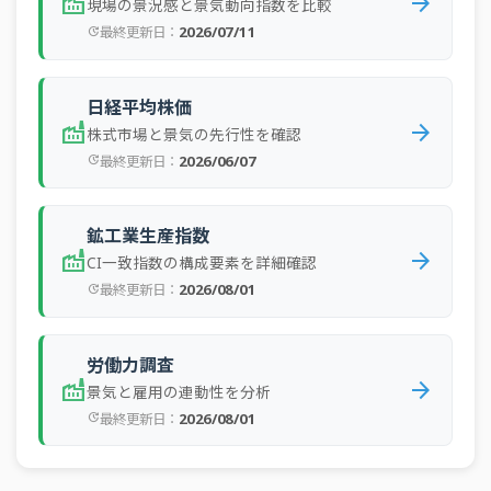
factory
arrow_forward
現場の景況感と景気動向指数を比較
2026/07/11
最終更新日：
update
日経平均株価
factory
arrow_forward
株式市場と景気の先行性を確認
2026/06/07
最終更新日：
update
鉱工業生産指数
factory
arrow_forward
CI一致指数の構成要素を詳細確認
2026/08/01
最終更新日：
update
労働力調査
factory
arrow_forward
景気と雇用の連動性を分析
2026/08/01
最終更新日：
update