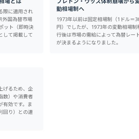
相場とは
ブレトン・ウッズ体制崩壊から
動相場制へ
る際に適用され
京外国為替市場
1973年以前は固定相場制（1ドル＝3
スポット（即時決
円）でしたが、1973年の変動相場制
として掲載して
行後は市場の需給によって為替レー
が決まるようになりました。
上げるため、企
指数）や消費者
が有効です。ま
利回り）との連