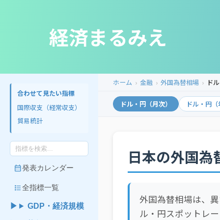
経済まるみえ
ホーム
金融
外国為替相場
ドル
合わせて見たい指標
ドル・円（月次）
ドル・円（
国際収支（経常収支）
貿易統計
日本の外国為
calendar_month
発表カレンダー
format_list_bulleted
全指標一覧
外国為替相場は、異
GDP・経済規模
ル・円スポットレー