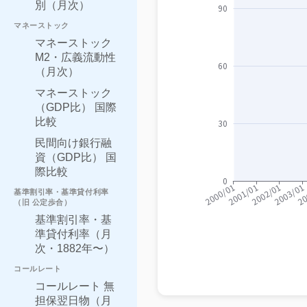
別（月次）
マネーストック
マネーストック
M2・広義流動性
（月次）
マネーストック
（GDP比） 国際
比較
民間向け銀行融
資（GDP比） 国
際比較
基準割引率・基準貸付利率
（旧 公定歩合）
基準割引率・基
準貸付利率（月
次・1882年〜）
コールレート
コールレート 無
担保翌日物（月