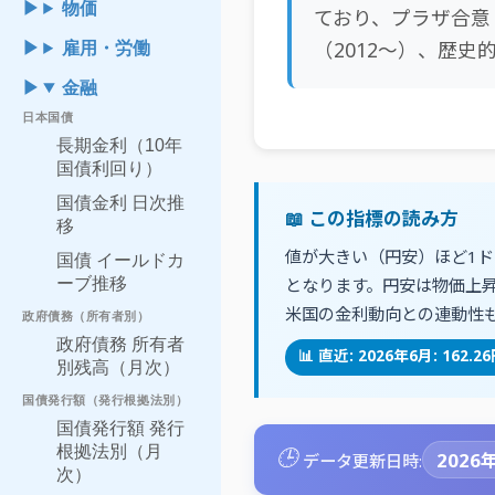
物価
ており、プラザ合意（
（2012〜）、歴史
雇用・労働
金融
日本国債
長期金利（10年
国債利回り）
国債金利 日次推
📖 この指標の読み方
移
値が大きい（円安）ほど1
国債 イールドカ
ーブ推移
となります。円安は物価上
米国の金利動向との連動性
政府債務（所有者別）
政府債務 所有者
📊 直近: 2026年6月: 162.
別残高（月次）
国債発行額（発行根拠法別）
国債発行額 発行
🕒
根拠法別（月
2026年
データ更新日時:
次）