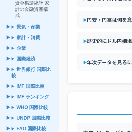
資金循環統計 家
計の金融資産構
成
円安・円高は何を意
景気・産業
家計・消費
歴史的にドル円相場
企業
国際経済
年次データを見るに
世界銀行 国際比
較
IMF 国際比較
IMF ランキング
WHO 国際比較
UNDP 国際比較
FAO 国際比較