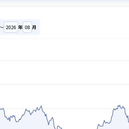
～
年
月