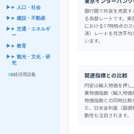
東京インターバンク
人口・社会
銀行間で外貨を売買す
る為替レートです。東
建設・不動産
における17時時点の
交通・エネルギ
済）レートを月次平均
ー
います。
教育
観光・文化・研
究
menu_book
経済用語集
関連指標との比較
円安は輸入物価を押し
業物価指数（輸入物価
物価指数との同時比較
た、日米金利差（国債
動性も注目されます。