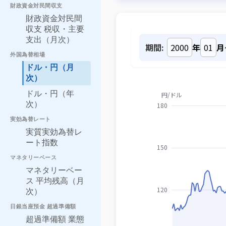
財政資金対民間収支
財政資金対民間
収支 税収・主要
支出（月次）
期間:
年
月
外国為替相場
ドル・円（月
次）
ドル・円（年
次）
実効為替レート
実質実効為替レ
ート指数
マネタリーベース
マネタリーベー
ス 平均残高（月
次）
日銀当座預金 超過準備額
超過準備額 業態