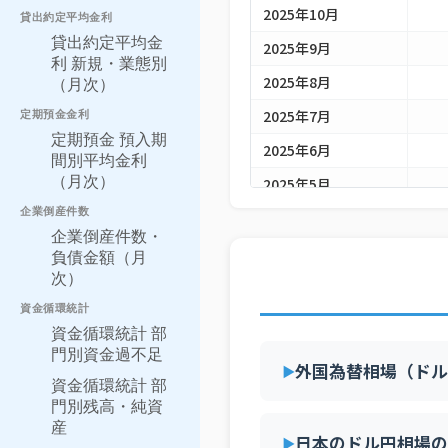
2025年10月
貸出約定平均金利
貸出約定平均金
2025年9月
利 新規・業態別
2025年8月
（月次）
2025年7月
定期預金金利
定期預金 預入期
2025年6月
間別平均金利
（月次）
2025年5月
企業倒産件数
2025年4月
企業倒産件数・
2025年3月
負債金額（月
次）
2025年2月
資金循環統計
2025年1月
資金循環統計 部
門別資金過不足
外国為替相場（ドル
資金循環統計 部
門別残高・純資
産
日本のドル円相場の