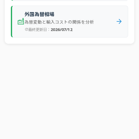
全産
2024年2Q
中小企業
予測
57
業
外国為替相場
factory
arrow_forward
為替変動と輸入コストの関係を分析
全産
2024年1Q
大企業
実績
43
業
2026/07/12
最終更新日：
update
全産
2024年1Q
中小企業
実績
54
業
全産
2024年1Q
大企業
予測
41
業
全産
2024年1Q
中小企業
予測
55
業
全産
2023年4Q
大企業
実績
41
業
全産
2023年4Q
中小企業
実績
55
業
全産
2023年4Q
大企業
予測
42
業
全産