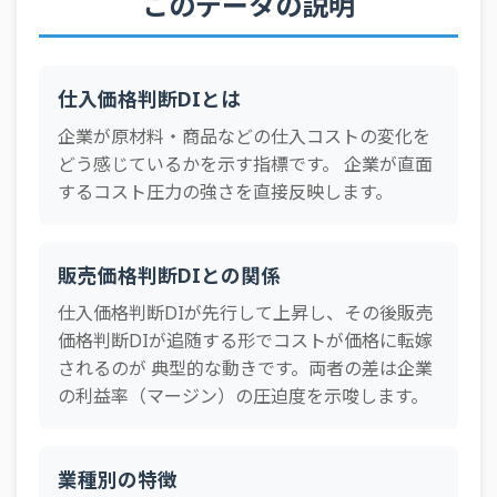
このデータの説明
全産
2025年2Q
大企業
予測
45
業
全産
2025年2Q
中小企業
予測
62
業
仕入価格判断DIとは
全産
企業が原材料・商品などの仕入コストの変化を
2025年1Q
大企業
実績
44
業
どう感じているかを示す指標です。 企業が直面
するコスト圧力の強さを直接反映します。
全産
2025年1Q
中小企業
実績
58
業
全産
2025年1Q
大企業
予測
40
業
販売価格判断DIとの関係
全産
仕入価格判断DIが先行して上昇し、その後販売
2025年1Q
中小企業
予測
57
業
価格判断DIが追随する形でコストが価格に転嫁
されるのが 典型的な動きです。両者の差は企業
全産
2024年4Q
大企業
実績
42
業
の利益率（マージン）の圧迫度を示唆します。
全産
2024年4Q
中小企業
実績
55
業
業種別の特徴
全産
2024年4Q
大企業
予測
42