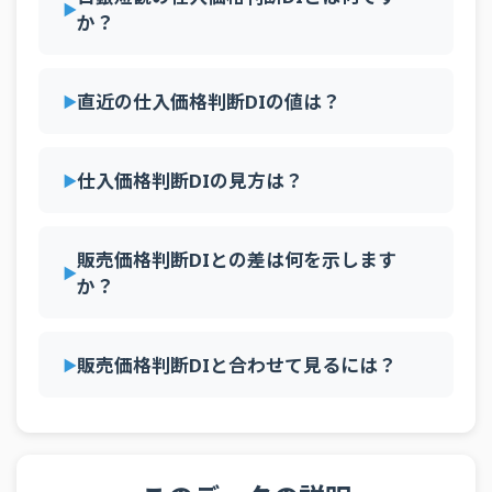
業
か？
全産
2025年4Q
大企業
予測
42
業
直近の仕入価格判断DIの値は？
全産
2025年4Q
中小企業
予測
57
業
全産
2025年3Q
大企業
実績
40
仕入価格判断DIの見方は？
業
全産
2025年3Q
中小企業
実績
52
業
販売価格判断DIとの差は何を示します
全産
か？
2025年3Q
大企業
予測
42
業
全産
2025年3Q
中小企業
予測
55
業
販売価格判断DIと合わせて見るには？
全産
2025年2Q
大企業
実績
41
業
全産
2025年2Q
中小企業
実績
55
業