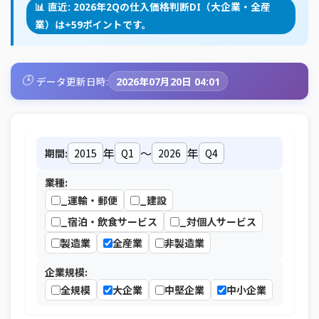
📊 直近: 2026年2Qの仕入価格判断DI（大企業・全産
業）は+59ポイントです。
🕒
データ更新日時:
2026年07月20日 04:01
年
～
年
期間:
業種:
_運輸・郵便
_建設
_宿泊・飲食サービス
_対個人サービス
製造業
全産業
非製造業
企業規模:
全規模
大企業
中堅企業
中小企業