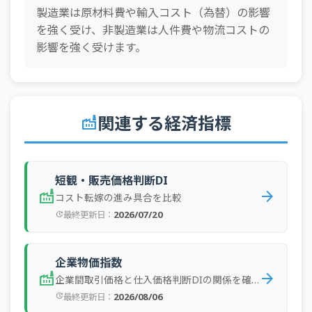
業
製造業は原材料費や輸入コスト（為替）の影響
を強く受け、非製造業は人件費や物流コストの
全産
2024年4Q
中小企業
予測
55
業
影響を強く受けます。
全産
2024年3Q
大企業
実績
43
業
全産
2024年3Q
中小企業
実績
55
業
関連する経済指標
factory
全産
2024年3Q
大企業
予測
45
業
全産
短観・販売価格判断DI
2024年3Q
中小企業
予測
60
業
factory
arrow_forward
コスト転嫁の進み具合を比較
全産
2026/07/20
最終更新日：
update
2024年2Q
大企業
実績
47
業
全産
2024年2Q
中小企業
実績
58
企業物価指数
業
factory
arrow_forward
企業間取引価格と仕入価格判断DIの関係を確認
全産
2024年2Q
大企業
予測
41
2026/08/06
最終更新日：
update
業