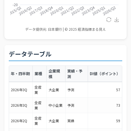
データテーブル
企業規
実績・予
年・四半期
業種
DI値（ポイント）
模
測
全産
2026年3Q
大企業
予測
57
業
全産
2026年3Q
中小企業
予測
73
業
全産
2026年2Q
大企業
実績
59
業