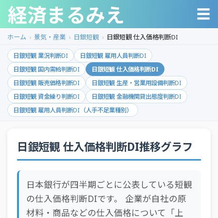
経済まるみえ
☰
ホーム
景気・産業
日銀短観
日銀短観 仕入価格判断DI
日銀短観 業況判断DI
日銀短観 雇用人員判断DI
日銀短観 国内需給判断DI
日銀短観 仕入価格判断DI
日銀短観 販売価格判断DI
日銀短観 生産・営業用設備判断DI
日銀短観 資金繰り判断DI
日銀短観 金融機関貸出態度判断DI
日銀短観 雇用人員判断DI（人手不足業種別）
日銀短観 仕入価格判断DI推移グラフ
日本銀行が四半期ごとに公表している短観
の仕入価格判断DIです。 企業が自社の原
材料・商品などの仕入価格について「上