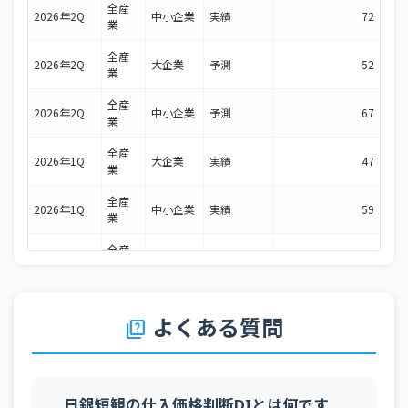
全産
2026年2Q
中小企業
実績
72
業
全産
2026年2Q
大企業
予測
52
業
全産
2026年2Q
中小企業
予測
67
業
全産
2026年1Q
大企業
実績
47
業
全産
2026年1Q
中小企業
実績
59
業
全産
2026年1Q
大企業
予測
44
業
全産
2026年1Q
中小企業
予測
55
業
よくある質問
quiz
全産
2025年4Q
大企業
実績
42
業
全産
2025年4Q
日銀短観の仕入価格判断DIとは何です
中小企業
実績
52