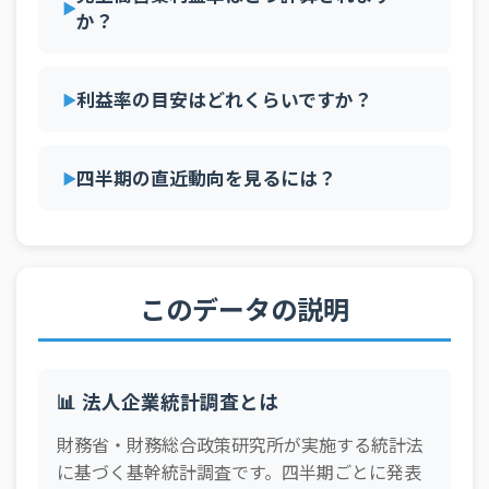
か？
全産業
営業利
（除く
10億円
2024年
益(当期
9,491,139.0
百万円
金融保
以上
末)
険業）
利益率の目安はどれくらいですか？
全産業
営業利
（除く
10億円
2024年
益(当期
15,577,879.0
百万円
金融保
以上
四半期の直近動向を見るには？
末)
険業）
全産業
営業利
（除く
10億円
2024年
益(当期
10,822,115.0
百万円
金融保
以上
末)
険業）
このデータの説明
全産業
営業利
（除く
10億円
2025年
益(当期
10,660,041.0
百万円
金融保
以上
末)
険業）
📊 法人企業統計調査とは
全産業
営業利
財務省・財務総合政策研究所が実施する統計法
（除く
10億円
2025年
益(当期
14,922,900.0
百万円
金融保
以上
に基づく基幹統計調査です。四半期ごとに発表
末)
険業）