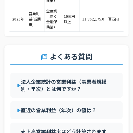
険業）
全産業
営業利
（除く
10億円
2023年
益(当期
11,862,175.0
百万円
金融保
以上
末)
険業）
全産業
営業利
（除く
10億円
2023年
益(当期
8,956,952.0
百万円
金融保
以上
末)
険業）
よくある質問
quiz
全産業
営業利
（除く
10億円
2023年
益(当期
12,825,660.0
百万円
金融保
以上
末)
険業）
法人企業統計の営業利益（事業者規模
別・年次）とは何ですか？
全産業
営業利
（除く
10億円
2023年
益(当期
9,819,531.0
百万円
金融保
以上
末)
険業）
直近の営業利益（年次）の値は？
全産業
営業利
（除く
10億円
2024年
益(当期
12,201,997.0
百万円
金融保
以上
末)
売上高営業利益率はどう計算されます
険業）