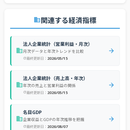
関連する経済指標
business
法人企業統計（営業利益・月次）
business
arrow_forward
月次データと年次トレンドを比較
2026/05/15
最終更新日：
update
法人企業統計（売上高・年次）
business
arrow_forward
年次の売上と営業利益の関係
2026/05/15
最終更新日：
update
名目GDP
business
arrow_forward
企業収益とGDPの年次推移を把握
2026/08/07
最終更新日：
update