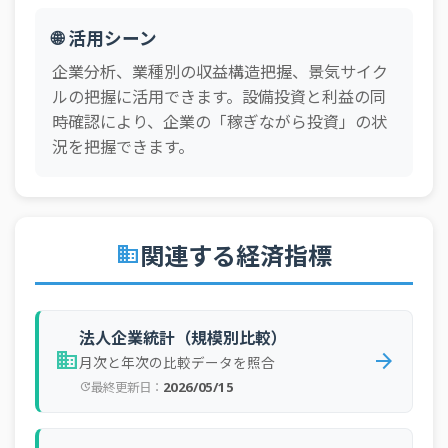
🌐 活用シーン
企業分析、業種別の収益構造把握、景気サイク
ルの把握に活用できます。設備投資と利益の同
時確認により、企業の「稼ぎながら投資」の状
況を把握できます。
関連する経済指標
business
法人企業統計（規模別比較）
business
arrow_forward
月次と年次の比較データを照合
2026/05/15
最終更新日：
update