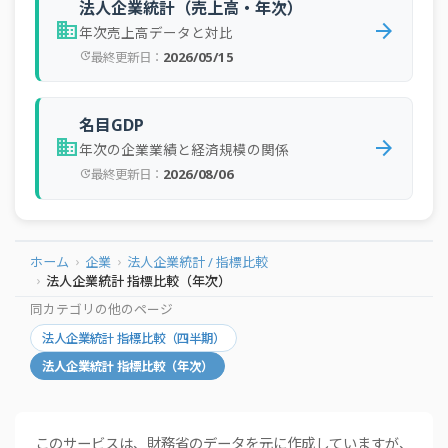
法人企業統計（売上高・年次）
business
arrow_forward
年次売上高データと対比
2026/05/15
最終更新日：
update
名目GDP
business
arrow_forward
年次の企業業績と経済規模の関係
2026/08/06
最終更新日：
update
ホーム
企業
法人企業統計 / 指標比較
法人企業統計 指標比較（年次）
同カテゴリの他のページ
法人企業統計 指標比較（四半期）
法人企業統計 指標比較（年次）
このサービスは、財務省のデータを元に作成していますが、