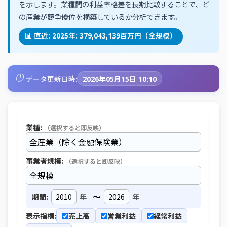
を示します。業種間の利益率格差を長期比較することで、ど
の産業が競争優位を構築しているか分析できます。
📊 直近: 2025年: 379,043,139百万円（全規模）
🕒
データ更新日時:
2026年05月15日 10:10
業種:
（選択すると即反映）
事業者規模:
（選択すると即反映）
～
期間:
年
年
表示指標:
売上高
営業利益
経常利益