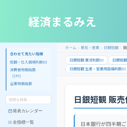
経済まるみえ
ホーム
景気・産業
日銀短観
日
合わせて見たい指標
日銀短観 業況判断DI
日銀短観
短観・仕入価格判断DI
日銀短観 生産・営業用設備判断DI
消費者物価指数
（CPI）
企業物価指数
日銀短観 販売
calendar_month
発表カレンダー
format_list_bulleted
全指標一覧
日本銀行が四半期ご