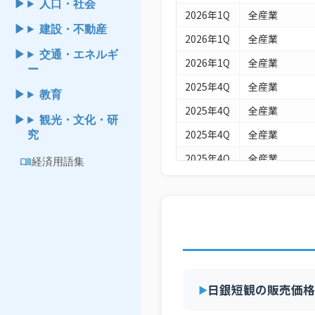
人口・社会
2026年1Q
全産業
建設・不動産
2026年1Q
全産業
交通・エネルギ
2026年1Q
全産業
ー
2025年4Q
全産業
教育
2025年4Q
全産業
観光・文化・研
2025年4Q
全産業
究
2025年4Q
全産業
menu_book
経済用語集
2025年3Q
全産業
2025年3Q
全産業
2025年3Q
全産業
2025年3Q
全産業
2025年2Q
全産業
日銀短観の販売価格
2025年2Q
全産業