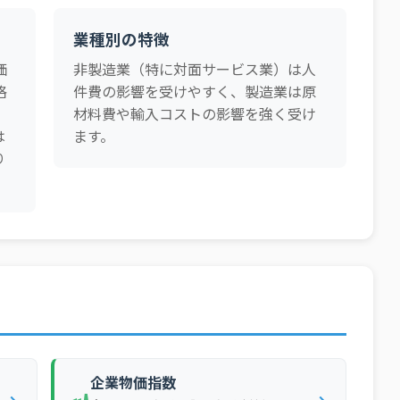
34
業種別の特徴
29
価
非製造業（特に対面サービス業）は人
30
格
件費の影響を受けやすく、製造業は原
27
。
材料費や輸入コストの影響を強く受け
32
は
ます。
り
26
25
24
29
26
26
26
29
企業物価指数