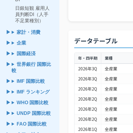
日銀短観 雇用人
員判断DI（人手
不足業種別）
家計・消費
データテーブル
企業
国際経済
年・四半期
業種
世界銀行 国際比
2026年3Q
全産業
較
2026年3Q
全産業
IMF 国際比較
2026年2Q
全産業
IMF ランキング
2026年2Q
全産業
WHO 国際比較
2026年2Q
全産業
UNDP 国際比較
2026年2Q
全産業
FAO 国際比較
2026年1Q
全産業