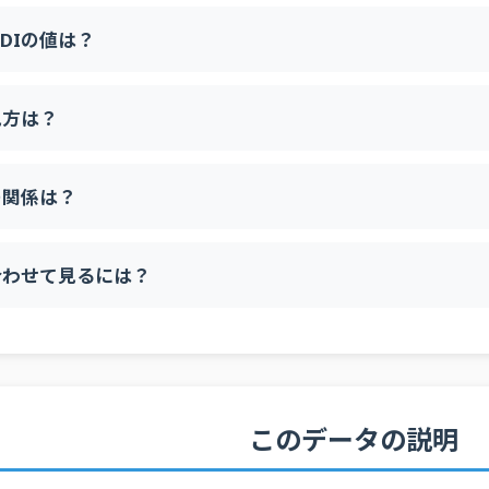
大企業
予測
DIの値は？
中小企業
予測
大企業
実績
見方は？
中小企業
実績
大企業
予測
の関係は？
中小企業
予測
大企業
実績
合わせて見るには？
中小企業
実績
大企業
予測
中小企業
予測
大企業
実績
中小企業
実績
このデータの説明
大企業
予測