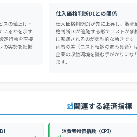
中小企業
予測
仕入価格判断DIとの関係
大企業
実績
ビスの値上げ・
中小企業
仕入価格判断DIが先に上昇し、販売
実績
ているかを示す
格判断DIが追随する形でコストが価
大企業
予測
格設定行動を直接
に転嫁されるのが典型的な動きです
中小企業
予測
レの実勢を把握
両者の差（コスト転嫁の進み具合）
企業の収益環境を読む手がかりにな
大企業
実績
ます。
中小企業
実績
大企業
予測
中小企業
予測
大企業
実績
関連する経済指標
factory
中小企業
実績
大企業
予測
中小企業
予測
DI
消費者物価指数（CPI）