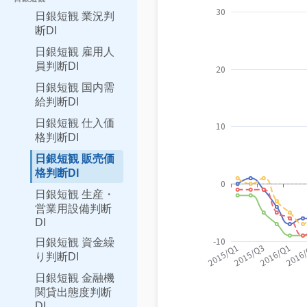
日銀短観 業況判
断DI
日銀短観 雇用人
員判断DI
日銀短観 国内需
給判断DI
日銀短観 仕入価
格判断DI
日銀短観 販売価
格判断DI
日銀短観 生産・
営業用設備判断
DI
日銀短観 資金繰
り判断DI
日銀短観 金融機
関貸出態度判断
DI