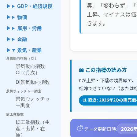
昇」「変わらず」「
GDP・経済規模
上昇、マイナスは価
物価
きます。
雇用・労働
金融
景気・産業
景気動向指数（CI）
景気動向指数
📖 この指標の読み方
CI（月次）
0が上昇・下落の境界線で
DI景気動向指数
転嫁できていない（または転
景気ウォッチャー調査
景気ウォッチャ
📊 直近: 2026年2Qの
ー調査
鉱工業指数
鉱工業指数（生
🕒
2026年
産・出荷・在
データ更新日時:
庫）