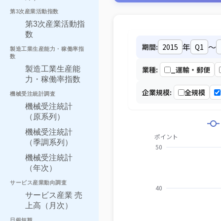
第3次産業活動指数
第3次産業活動指
数
年
～
期間:
製造工業生産能力・稼働率指
数
製造工業生産能
業種:
_運輸・郵便
力・稼働率指数
企業規模:
全規模
機械受注統計調査
機械受注統計
（原系列）
機械受注統計
（季調系列）
機械受注統計
（年次）
サービス産業動向調査
サービス産業 売
上高（月次）
日銀短観