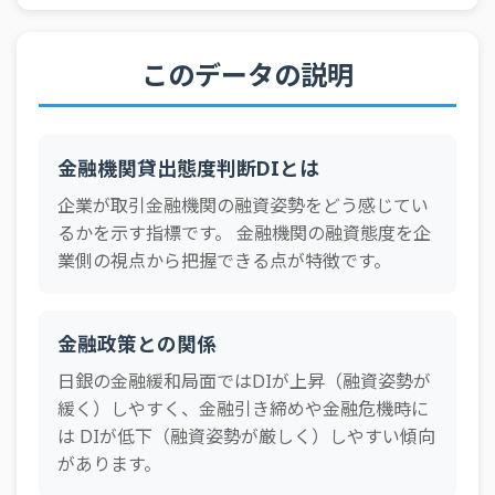
2024年1Q
中小企業
実績
14
業
全産
2024年1Q
大企業
実績
14
このデータの説明
業
全産
2023年4Q
中小企業
実績
14
業
金融機関貸出態度判断DIとは
全産
2023年4Q
大企業
実績
15
業
企業が取引金融機関の融資姿勢をどう感じてい
全産
るかを示す指標です。 金融機関の融資態度を企
2023年3Q
中小企業
実績
14
業
業側の視点から把握できる点が特徴です。
全産
2023年3Q
大企業
実績
14
業
金融政策との関係
全産
2023年2Q
中小企業
実績
15
業
日銀の金融緩和局面ではDIが上昇（融資姿勢が
全産
緩く）しやすく、金融引き締めや金融危機時に
2023年2Q
大企業
実績
15
業
は DIが低下（融資姿勢が厳しく）しやすい傾向
があります。
全産
2023年1Q
中小企業
実績
15
業