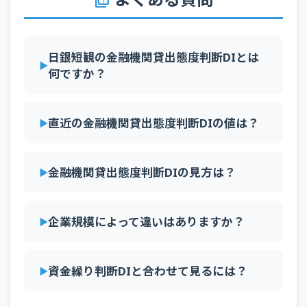
quiz
全産
2025年1Q
中小企業
実績
13
業
全産
2025年1Q
日銀短観の金融機関貸出態度判断DIとは
大企業
実績
13
業
何ですか？
全産
2024年4Q
中小企業
実績
13
業
直近の金融機関貸出態度判断DIの値は？
全産
2024年4Q
大企業
実績
14
業
全産
2024年3Q
中小企業
実績
14
金融機関貸出態度判断DIの見方は？
業
全産
2024年3Q
大企業
実績
14
業
企業規模によって違いはありますか？
全産
2024年2Q
中小企業
実績
14
業
全産
資金繰り判断DIと合わせて見るには？
2024年2Q
大企業
実績
14
業
全産