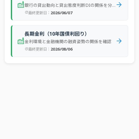
2022年1Q
大企業
実績
16
factory
arrow_forward
銀行の貸出動向と貸出態度判断DIの関係を分析
業
2026/06/07
最終更新日：
update
全産
2021年4Q
中小企業
実績
18
業
全産
長期金利（10年国債利回り）
2021年4Q
大企業
実績
17
業
factory
arrow_forward
金利環境と金融機関の融資姿勢の関係を確認
2026/08/06
最終更新日：
全産
update
2021年3Q
中小企業
実績
18
業
全産
2021年3Q
大企業
実績
17
業
全産
2021年2Q
中小企業
実績
19
業
全産
2021年2Q
大企業
実績
16
業
全産
2021年1Q
中小企業
実績
19
業
全産
2021年1Q
大企業
実績
16
業