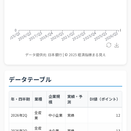
データテーブル
企業規
実績・予
年・四半期
業種
DI値（ポイント）
模
測
全産
2026年2Q
中小企業
実績
12
業
全産
2026年2Q
大企業
実績
13