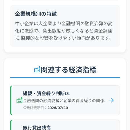
全産
2023年1Q
大企業
実績
15
業
企業規模別の特徴
全産
中小企業は大企業より金融機関の融資姿勢の変
2022年4Q
中小企業
実績
16
業
化に敏感で、貸出態度が厳しくなると資金調達
に 直接的な影響を受けやすい傾向があります。
全産
2022年4Q
大企業
実績
14
業
全産
2022年3Q
中小企業
実績
17
業
関連する経済指標
factory
全産
2022年3Q
大企業
実績
15
業
全産
2022年2Q
中小企業
実績
18
業
短観・資金繰り判断DI
factory
arrow_forward
全産
金融機関の融資姿勢と企業の資金繰りの関係を確認
2022年2Q
大企業
実績
15
業
2026/07/20
最終更新日：
update
全産
2022年1Q
中小企業
実績
17
業
銀行貸出残高
全産