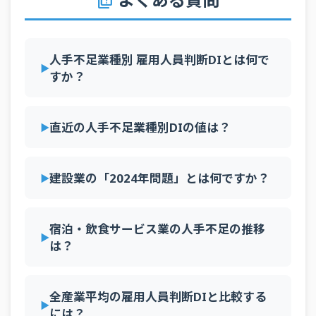
quiz
全規
2026年2Q
建設業
予測
-69
模
宿泊・飲食サ
全規
2026年2Q
人手不足業種別 雇用人員判断DIとは何で
実績
-57
ービス業
模
すか？
対個人サービ
全規
2026年2Q
実績
-50
ス業
模
直近の人手不足業種別DIの値は？
対個人サービ
全規
2026年2Q
予測
-53
ス業
模
宿泊・飲食サ
全規
2026年2Q
予測
-57
建設業の「2024年問題」とは何ですか？
ービス業
模
全規
2026年1Q
運輸・郵便業
実績
-59
模
宿泊・飲食サービス業の人手不足の推移
全規
は？
2026年1Q
全産業
実績
-38
模
全規
2026年1Q
建設業
実績
-63
模
全産業平均の雇用人員判断DIと比較する
には？
全規