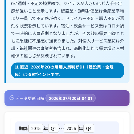
0が過剰・不足の境界線で、マイナスが大きいほど人手不足
感が強いことを示します。建設業・運輸郵便業は全産業平均
より一貫して不足感が強く、ドライバー不足・職人不足が深
刻な状況を示しています。宿泊・飲食サービス業はコロナ禍
で一時的に人員過剰となりましたが、その後の需要回復とと
もに急速に不足感が強まりました。対個人サービス業には介
護・福祉関連の事業者も含まれ、高齢化に伴う需要増と人材
確保の難しさが反映されています。
📊 直近: 2026年2Qの雇用人員判断DI（建設業・全規
模）は-59ポイントです。
🕒
データ更新日時:
2026年07月20日 04:01
年
～
年
期間: