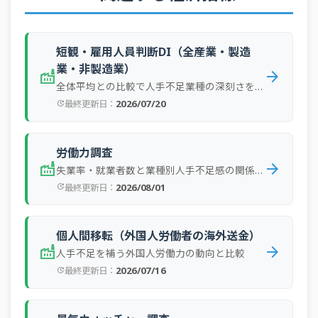
全規
2025年3Q
運輸・郵便業
実績
-59
模
全規
2025年3Q
全産業
実績
-36
短観・雇用人員判断DI（全産業・製造
模
業・非製造業）
factory
arrow_forward
全規
2025年3Q
建設業
実績
-60
全体平均との比較で人手不足業種の深刻さを確認
模
2026/07/20
最終更新日：
update
全規
2025年3Q
運輸・郵便業
予測
-62
模
労働力調査
全規
2025年3Q
全産業
予測
-39
模
factory
arrow_forward
失業率・就業者数と業種別人手不足感の関係を分析
2026/08/01
最終更新日：
update
全規
2025年3Q
建設業
予測
-66
模
宿泊・飲食サ
全規
2025年3Q
実績
-62
個人間移転（外国人労働者の海外送金）
ービス業
模
factory
arrow_forward
人手不足を補う外国人労働力の動向と比較
対個人サービ
全規
2025年3Q
2026/07/16
実績
-46
最終更新日：
update
ス業
模
対個人サービ
全規
2025年3Q
予測
-54
ス業
模