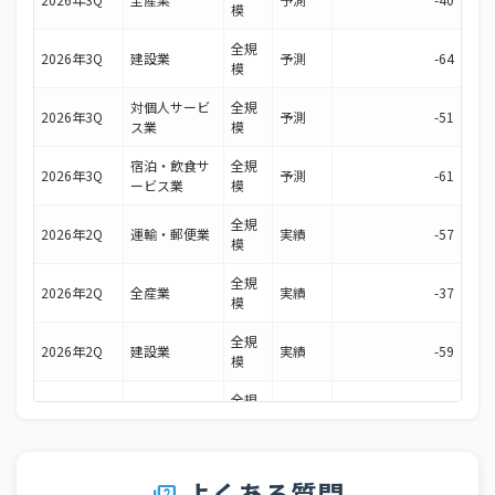
模
全規
2026年3Q
建設業
予測
-64
模
対個人サービ
全規
2026年3Q
予測
-51
ス業
模
宿泊・飲食サ
全規
2026年3Q
予測
-61
ービス業
模
全規
2026年2Q
運輸・郵便業
実績
-57
模
全規
2026年2Q
全産業
実績
-37
模
全規
2026年2Q
建設業
実績
-59
模
全規
2026年2Q
運輸・郵便業
予測
-63
模
全規
2026年2Q
全産業
予測
-42
模
よくある質問