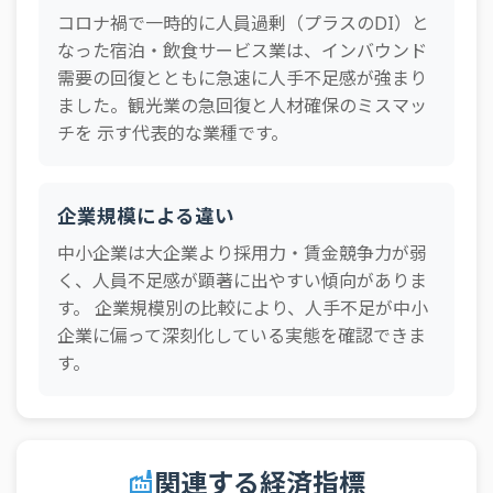
コロナ禍で一時的に人員過剰（プラスのDI）と
全規
2025年4Q
建設業
実績
-63
模
なった宿泊・飲食サービス業は、インバウンド
需要の回復とともに急速に人手不足感が強まり
全規
2025年4Q
運輸・郵便業
予測
-63
ました。観光業の急回復と人材確保のミスマッ
模
チを 示す代表的な業種です。
全規
2025年4Q
全産業
予測
-40
模
全規
2025年4Q
企業規模による違い
建設業
予測
-66
模
中小企業は大企業より採用力・賃金競争力が弱
宿泊・飲食サ
全規
2025年4Q
実績
-58
く、人員不足感が顕著に出やすい傾向がありま
ービス業
模
す。 企業規模別の比較により、人手不足が中小
対個人サービ
全規
2025年4Q
実績
-49
企業に偏って深刻化している実態を確認できま
ス業
模
す。
対個人サービ
全規
2025年4Q
予測
-50
ス業
模
宿泊・飲食サ
全規
2025年4Q
予測
-61
ービス業
模
関連する経済指標
factory