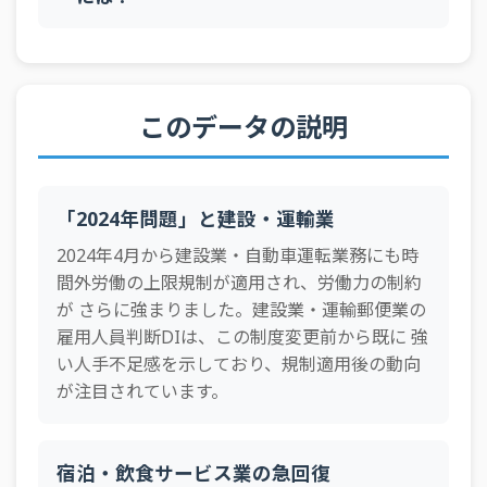
2026年1Q
運輸・郵便業
予測
-63
模
全規
2026年1Q
全産業
予測
-41
模
全規
このデータの説明
2026年1Q
建設業
予測
-69
模
宿泊・飲食サ
全規
2026年1Q
実績
-57
ービス業
模
「2024年問題」と建設・運輸業
対個人サービ
全規
2026年1Q
実績
-51
ス業
模
2024年4月から建設業・自動車運転業務にも時
間外労働の上限規制が適用され、労働力の制約
対個人サービ
全規
2026年1Q
予測
-50
ス業
模
が さらに強まりました。建設業・運輸郵便業の
雇用人員判断DIは、この制度変更前から既に 強
宿泊・飲食サ
全規
2026年1Q
予測
-59
ービス業
模
い人手不足感を示しており、規制適用後の動向
が注目されています。
全規
2025年4Q
運輸・郵便業
実績
-59
模
全規
2025年4Q
全産業
実績
-38
宿泊・飲食サービス業の急回復
模