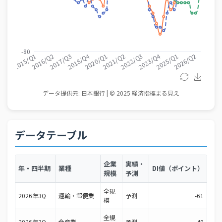
データテーブル
企業
実績・
年・四半期
業種
DI値（ポイント）
規模
予測
全規
2026年3Q
運輸・郵便業
予測
-61
模
全規
2026年3Q
全産業
予測
-40