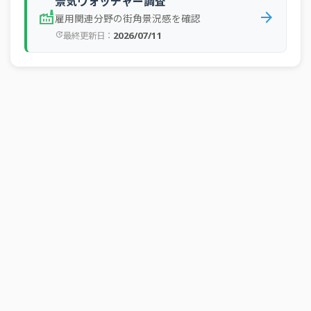
景気ウォッチャー調査
factory
arrow_forward
雇用関連分野の街角景況感を確認
宿泊・飲食サ
全規
2025年3Q
予測
-62
ービス業
模
2026/07/11
最終更新日：
update
全規
2025年2Q
運輸・郵便業
実績
-59
模
全規
2025年2Q
全産業
実績
-35
模
全規
2025年2Q
建設業
実績
-60
模
全規
2025年2Q
運輸・郵便業
予測
-61
模
全規
2025年2Q
全産業
予測
-39
模
全規
2025年2Q
建設業
予測
-66
模
宿泊・飲食サ
全規
2025年2Q
実績
-60
ービス業
模