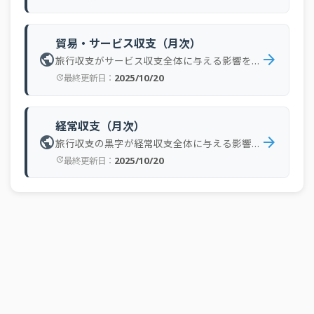
2024年09月
ネット
4,309 億円
2024年08月
受取
6,346 億円
貿易・サービス収支（月次）
public
arrow_forward
旅行収支がサービス収支全体に与える影響を確認
2024年08月
支払
2,277 億円
2025/10/20
最終更新日：
update
2024年08月
ネット
4,069 億円
2024年07月
受取
7,156 億円
経常収支（月次）
public
arrow_forward
2024年07月
支払
1,727 億円
旅行収支の黒字が経常収支全体に与える影響を確認
2025/10/20
最終更新日：
update
2024年07月
ネット
5,429 億円
2024年06月
受取
7,361 億円
2024年06月
支払
1,545 億円
2024年06月
ネット
5,816 億円
2024年05月
受取
7,157 億円
2024年05月
支払
1,548 億円
2024年05月
ネット
5,609 億円