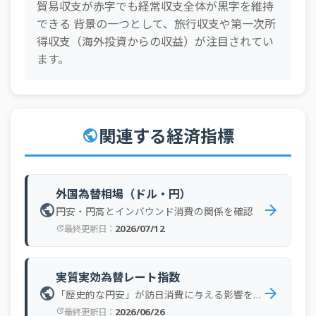
貿易収支が赤字でも経常収支全体が黒字を維持
2025年01月
支払
1,512 億円
できる 背景の一つとして、旅行収支や第一次所
2025年01月
ネット
6,586 億円
得収支（海外投資からの収益）が注目されてい
ます。
2024年12月
受取
8,001 億円
2024年12月
支払
1,899 億円
2024年12月
ネット
6,102 億円
関連する経済指標
public
2024年11月
受取
7,468 億円
2024年11月
支払
1,889 億円
2024年11月
ネット
5,579 億円
外国為替相場（ドル・円）
public
arrow_forward
2024年10月
受取
7,857 億円
円安・円高とインバウンド消費の関係を確認
2026/07/12
最終更新日：
update
2024年10月
支払
1,863 億円
2024年10月
ネット
5,994 億円
実質実効為替レート指数
2024年09月
受取
6,257 億円
public
arrow_forward
「歴史的な円安」が訪日消費に与える影響を確認
2024年09月
支払
1,948 億円
2026/06/26
最終更新日：
update