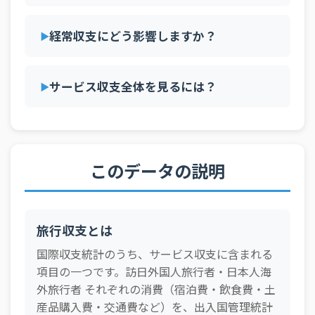
2025年10月
ネット
6,638 億円
2025年09月
受取
6,869 億円
経常収支にどう影響しますか？
2025年09月
支払
2,876 億円
2025年09月
ネット
3,992 億円
サービス収支全体を見るには？
2025年08月
受取
7,016 億円
2025年08月
支払
3,392 億円
2025年08月
ネット
3,624 億円
このデータの説明
2025年07月
受取
7,215 億円
2025年07月
支払
2,570 億円
2025年07月
ネット
4,645 億円
旅行収支とは
2025年06月
受取
7,813 億円
国際収支統計のうち、サービス収支に含まれる
項目の一つです。訪日外国人旅行者・日本人海
2025年06月
支払
2,293 億円
外旅行者 それぞれの消費（宿泊費・飲食費・土
2025年06月
ネット
5,520 億円
産品購入費・交通費など）を、出入国管理統計