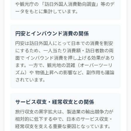
2025年05月
受取
8,620 億円
や観光庁の 「訪日外国人消費動向調査」等のデ
ータをもとに集計しています。
2025年05月
支払
2,264 億円
2025年05月
ネット
6,356 億円
円安とインバウンド消費の関係
2025年04月
受取
9,350 億円
円安は訪日外国人にとって日本での消費を割安
2025年04月
支払
2,041 億円
にするため、一人当たり消費額・訪日者数の両
2025年04月
ネット
7,309 億円
面で インバウンド消費を押し上げる効果があり
2025年03月
受取
7,856 億円
ます。一方で、観光地の混雑（オーバーツーリ
ズム）や 物価上昇への影響など、副作用も議論
2025年03月
支払
2,254 億円
されています。
2025年03月
ネット
5,602 億円
2025年02月
受取
7,073 億円
サービス収支・経常収支との関係
2025年02月
支払
1,894 億円
旅行収支の黒字拡大は、製造業の輸出競争力が
2025年02月
ネット
5,179 億円
相対的に低下する中で、日本のサービス収支・
2025年01月
経常収支を支える重要な要因となっています。
受取
8,099 億円