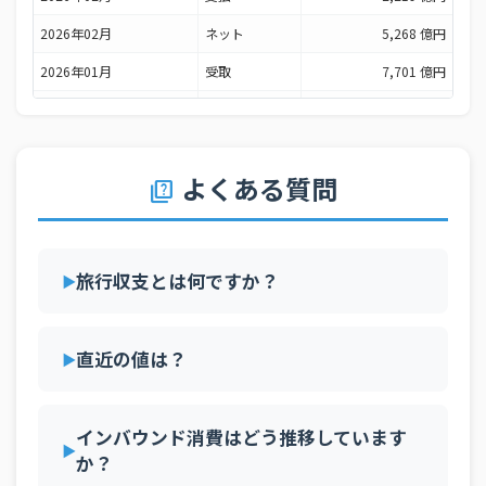
2026年02月
ネット
5,268 億円
2026年01月
受取
7,701 億円
2026年01月
支払
2,219 億円
2026年01月
ネット
5,482 億円
よくある質問
2025年12月
受取
8,309 億円
quiz
2025年12月
支払
2,660 億円
2025年12月
ネット
5,649 億円
旅行収支とは何ですか？
2025年11月
受取
8,337 億円
2025年11月
支払
2,746 億円
直近の値は？
2025年11月
ネット
5,591 億円
2025年10月
受取
9,246 億円
インバウンド消費はどう推移しています
2025年10月
支払
2,608 億円
か？