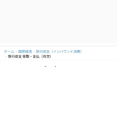
2023年12月
受取
6,076 億円
2023年12月
支払
1,713 億円
2023年12月
ネット
4,363 億円
2023年11月
受取
5,550 億円
2023年11月
支払
1,838 億円
2023年11月
ネット
3,712 億円
ホーム
国際経済
旅行収支（インバウンド消費）
2023年10月
受取
5,761 億円
旅行収支 受取・支払（月次）
2023年10月
支払
1,703 億円
データソース
2023年10月
ネット
4,058 億円
2023年09月
受取
4,573 億円
提供元：
2023年09月
支払
1,819 億円
日本銀行
2023年09月
ネット
2,754 億円
データ詳細：
統計データを確認する
2023年08月
受取
4,562 億円