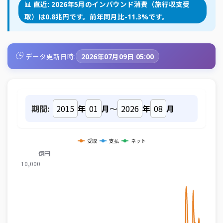
📊 直近: 2026年5月のインバウンド消費（旅行収支受
取）は0.8兆円です。前年同月比-11.3%です。
🕒
データ更新日時:
2026年07月09日 05:00
期間:
年
月
～
年
月