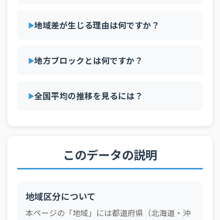
2026-05-11
北海道局
171.5 円
地域差が生じる理由は何ですか？
2026-05-11
東京
168.0 円
2026-05-11
大阪
169.0 円
地方ブロックとは何ですか？
2026-04-27
全国
169.7 円
2026-04-27
北海道局
172.6 円
全国平均の推移を見るには？
2026-04-27
東京
169.6 円
2026-04-27
大阪
169.0 円
2026-04-20
全国
169.5 円
このデータの説明
2026-04-20
北海道局
172.3 円
2026-04-20
東京
168.9 円
2026-04-20
大阪
169.5 円
地域区分について
2026-04-13
全国
167.5 円
本ページの「地域」には都道府県（北海道・沖