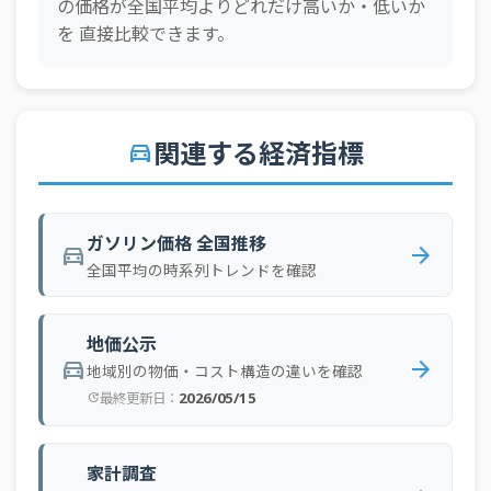
の価格が全国平均よりどれだけ高いか・低いか
2026-03-23
東京
180.1 円
を 直接比較できます。
2026-03-23
大阪
175.5 円
2026-03-16
全国
190.8 円
2026-03-16
北海道局
190.0 円
関連する経済指標
directions_car
2026-03-16
東京
193.3 円
2026-03-16
大阪
192.6 円
2026-03-09
全国
161.8 円
ガソリン価格 全国推移
directions_car
arrow_forward
全国平均の時系列トレンドを確認
2026-03-09
北海道局
162.4 円
2026-03-09
東京
166.0 円
地価公示
2026-03-09
大阪
161.8 円
directions_car
arrow_forward
地域別の物価・コスト構造の違いを確認
2026-03-02
全国
158.5 円
2026/05/15
最終更新日：
update
2026-03-02
北海道局
159.5 円
2026-03-02
東京
161.6 円
家計調査