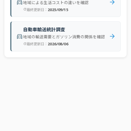
directions_car
arrow_forward
地域による生活コストの違いを確認
2026-03-02
大阪
158.0 円
2025/09/15
最終更新日：
update
2026-02-24
全国
157.1 円
2026-02-24
北海道局
156.5 円
自動車輸送統計調査
directions_car
arrow_forward
2026-02-24
東京
161.3 円
地域の輸送需要とガソリン消費の関係を確認
2026/08/06
最終更新日：
update
2026-02-24
大阪
156.7 円
2026-02-16
全国
156.7 円
2026-02-16
北海道局
155.9 円
2026-02-16
東京
160.6 円
2026-02-16
大阪
156.1 円
2026-02-09
全国
155.5 円
2026-02-09
北海道局
155.0 円
2026-02-09
東京
158.4 円
2026-02-09
大阪
155.5 円