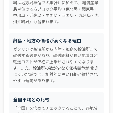
2026-04-13
北海道局
170.7 円
縄は地方局単位での集計）に加えて、 経済産業
局単位の地方ブロック平均（東北局・関東局・
2026-04-13
東京
165.4 円
中部局・近畿局・中国局・四国局・ 九州局・九
2026-04-13
大阪
167.3 円
州沖縄局）も含まれます。
2026-04-06
全国
167.4 円
2026-04-06
北海道局
171.1 円
離島・地方の価格が高くなる理由
2026-04-06
東京
166.2 円
ガソリンは製油所から内陸・離島の給油所まで
2026-04-06
大阪
166.9 円
輸送する必要があり、輸送距離が長い地域ほど
輸送コストが価格に上乗せされやすくなりま
2026-03-30
全国
170.2 円
す。また、給油所の数が少なく価格競争が 働き
2026-03-30
北海道局
173.7 円
にくい地域では、相対的に高い価格が維持され
2026-03-30
東京
170.3 円
やすい傾向があります。
2026-03-30
大阪
169.7 円
2026-03-23
全国
177.7 円
全国平均との比較
2026-03-23
北海道局
176.9 円
「全国」を含めてチェックすることで、各地域