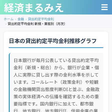
経済まるみえ
☰
ホーム
金融
貸出約定平均金利
貸出約定平均金利 新規・業態別（月次）
日本の貸出約定平均金利推移グラフ
日本銀行が毎月公表している貸出約定平均
金利（新規・総合）から、銀行が企業・個
人に実際に貸し出す際の金利水準を示して
います。コールレート（政策金利）や短観
の金融機関貸出態度判断DIと並ぶ、金融政
策の実体経済への伝播を確認するための重
要指標です。国内銀行に加えて、都市銀
行、地方銀行、地方銀行II、信用金庫の業