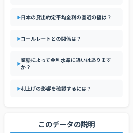
2025年11月
都市銀行
1.119 年％
2025年11月
国内銀行
1.139 年％
日本の貸出約定平均金利の直近の値は？
2025年11月
地方銀行
1.2 年％
2025年10月
都市銀行
1.366 年％
コールレートとの関係は？
2025年10月
国内銀行
1.272 年％
2025年10月
地方銀行
1.256 年％
業態によって金利水準に違いはあります
2025年09月
都市銀行
1.549 年％
か？
2025年09月
国内銀行
1.415 年％
2025年09月
地方銀行
1.39 年％
利上げの影響を確認するには？
2025年08月
都市銀行
1.138 年％
2025年08月
国内銀行
1.149 年％
2025年08月
地方銀行
1.189 年％
このデータの説明
2025年07月
都市銀行
1.407 年％