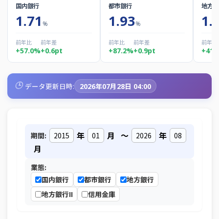
国内銀行
都市銀行
地方銀
1.71
1.93
1.
%
%
前年比
前年差
前年比
前年差
前年比
+57.0%
+0.6pt
+87.2%
+0.9pt
+41.
🕒
データ更新日時:
2026年07月28日 04:00
年
月
～
年
期間:
月
業態:
国内銀行
都市銀行
地方銀行
地方銀行II
信用金庫