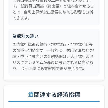
て貸出約定平均金利も上昇する傾向がありま
2025年03月
地方銀行
1.298 年％
す。 銀行貸出残高（貸出量）と組み合わせるこ
とで、金利上昇が貸出需要に与える影響も分析
2025年02月
都市銀行
0.96 年％
できます。
2025年02月
国内銀行
1.022 年％
2025年02月
地方銀行
1.136 年％
業態別の違い
2025年01月
都市銀行
1.104 年％
国内銀行は都市銀行・地方銀行・地方銀行II等
2025年01月
国内銀行
1.047 年％
の加重平均値です。一般的に、信用金庫など 地
2025年01月
地方銀行
1.043 年％
域・中小企業向けの金融機関は、大手銀行より
リスクプレミアムが高めに設定される傾向があ
2024年12月
都市銀行
1.192 年％
り、 金利水準にも業態間で差が生じます。
2024年12月
国内銀行
1.132 年％
2024年12月
地方銀行
1.11 年％
2024年11月
都市銀行
0.941 年％
関連する経済指標
account_balance
2024年11月
国内銀行
0.868 年％
2024年11月
地方銀行
0.863 年％