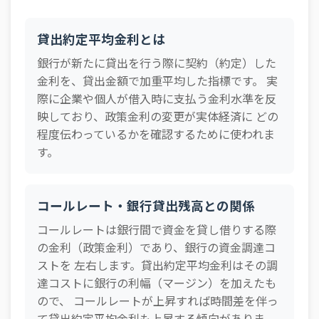
2025年07月
国内銀行
1.28 年％
2025年07月
地方銀行
1.216 年％
貸出約定平均金利とは
2025年06月
都市銀行
1.19 年％
銀行が新たに貸出を行う際に契約（約定）した
金利を、貸出金額で加重平均した指標です。 実
2025年06月
国内銀行
1.201 年％
際に企業や個人が借入時に支払う金利水準を反
2025年06月
地方銀行
1.241 年％
映しており、政策金利の変更が実体経済に どの
2025年05月
都市銀行
1.031 年％
程度伝わっているかを確認するために使われま
す。
2025年05月
国内銀行
1.089 年％
2025年05月
地方銀行
1.172 年％
コールレート・銀行貸出残高との関係
2025年04月
都市銀行
1.22 年％
コールレートは銀行間で資金を貸し借りする際
2025年04月
国内銀行
1.195 年％
の金利（政策金利）であり、銀行の資金調達コ
2025年04月
地方銀行
1.244 年％
ストを 左右します。貸出約定平均金利はその調
2025年03月
都市銀行
1.299 年％
達コストに銀行の利幅（マージン）を加えたも
ので、 コールレートが上昇すれば時間差を伴っ
2025年03月
国内銀行
1.262 年％