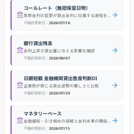
2024年10月
都市銀行
0.825 年％
コールレート（無担保翌日物）
account_balance
arrow_forward
政策金利の変更が貸出金利に伝播する過程を確認
2024年10月
国内銀行
0.887 年％
2026/07/16
最終更新日：
update
2024年10月
地方銀行
1.011 年％
2024年09月
都市銀行
1.014 年％
銀行貸出残高
account_balance
arrow_forward
2024年09月
国内銀行
0.951 年％
金利上昇が貸出量に与える影響を確認
2026/06/07
最終更新日：
update
2024年09月
地方銀行
0.954 年％
2024年08月
都市銀行
0.608 年％
日銀短観 金融機関貸出態度判断DI
2024年08月
国内銀行
0.669 年％
account_balance
arrow_forward
企業側が感じる貸出姿勢の厳しさと比較
2024年08月
地方銀行
0.728 年％
2026/07/20
最終更新日：
update
2024年07月
都市銀行
0.743 年％
2024年07月
国内銀行
0.794 年％
マネタリーベース
account_balance
arrow_forward
金融緩和・引き締めの規模と金利水準の関係を確認
2024年07月
地方銀行
0.918 年％
2026/07/15
最終更新日：
update
2024年06月
都市銀行
0.976 年％