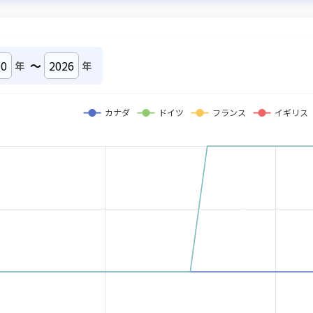
～
年
年