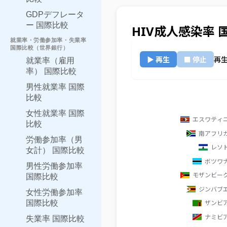
GDPデフレータ
ー 国際比較
HIV成人感染率
就業率・労働参加率・失業率
国際比較（世界銀行）
▶ 再生
■ 停止
再生
就業率（雇用
率） 国際比較
男性就業率 国際
比較
女性就業率 国際
比較
労働参加率（男
女計） 国際比較
男性労働参加率
国際比較
女性労働参加率
国際比較
失業率 国際比較