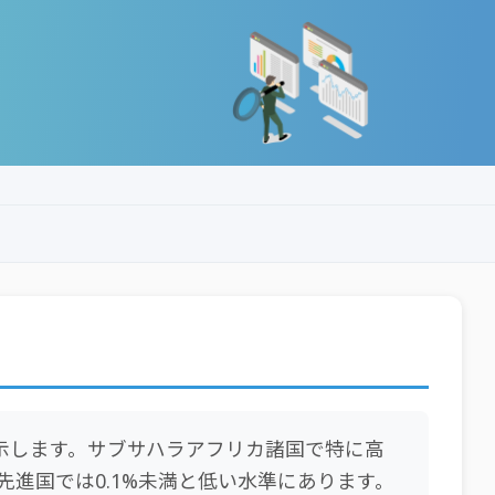
フ
）を示します。サブサハラアフリカ諸国で特に高
進国では0.1%未満と低い水準にあります。