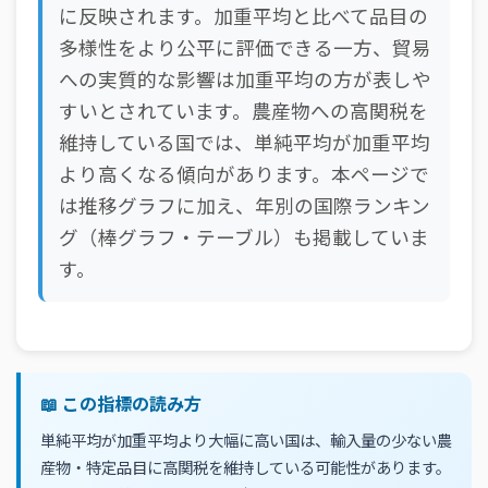
に反映されます。加重平均と比べて品目の
多様性をより公平に評価できる一方、貿易
への実質的な影響は加重平均の方が表しや
すいとされています。農産物への高関税を
維持している国では、単純平均が加重平均
より高くなる傾向があります。本ページで
は推移グラフに加え、年別の国際ランキン
グ（棒グラフ・テーブル）も掲載していま
す。
📖 この指標の読み方
単純平均が加重平均より大幅に高い国は、輸入量の少ない農
産物・特定品目に高関税を維持している可能性があります。