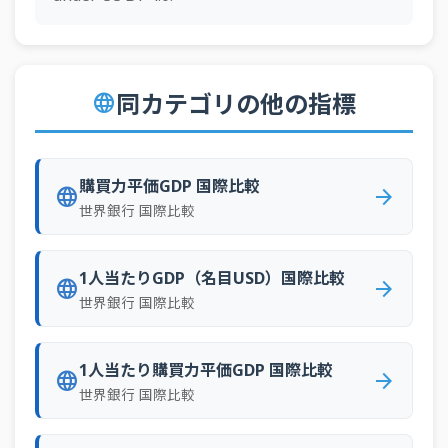
66
パナマ
5.93%
67
インドネシア
5.82%
68
韓国
5.73%
同カテゴリの他の指標
language
69
ヨルダン
5.59%
70
マレーシア
5.43%
購買力平価GDP 国際比較
71
中国
5.36%
language
arrow_forward
世界銀行 国際比較
72
モンゴル
5.04%
73
カザフスタン
4.75%
1人当たりGDP（名目USD）国際比較
language
arrow_forward
74
エスワティニ
4.74%
世界銀行 国際比較
75
クウェート
4.64%
1人当たり購買力平価GDP 国際比較
76
ドミニカ共和国
4.48%
language
arrow_forward
世界銀行 国際比較
77
レソト
4.19%