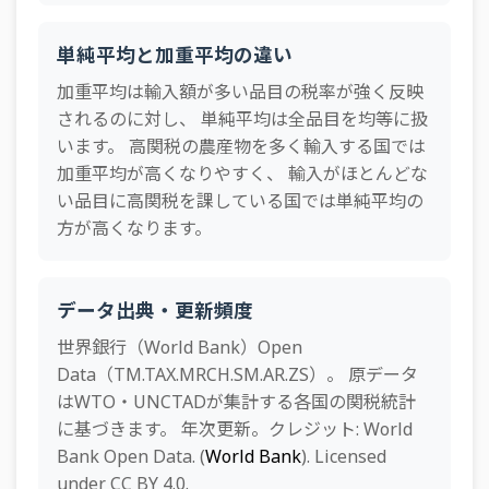
54
ガイアナ
9.16%
55
トリニダード・トバゴ
9.02%
単純平均と加重平均の違い
56
加重平均は輸入額が多い品目の税率が強く反映
アゼルバイジャン
8.89%
されるのに対し、 単純平均は全品目を均等に扱
57
パラグアイ
8.27%
います。 高関税の農産物を多く輸入する国では
58
タイ
8.26%
加重平均が高くなりやすく、 輸入がほとんどな
い品目に高関税を課している国では単純平均の
59
ボツワナ
8.25%
方が高くなります。
60
エクアドル
7.82%
61
トルコ
7.48%
データ出典・更新頻度
62
南アフリカ
7.31%
世界銀行（World Bank）Open
63
Data（TM.TAX.MRCH.SM.AR.ZS）。 原データ
ナミビア
7.09%
はWTO・UNCTADが集計する各国の関税統計
64
ブータン
6.77%
に基づきます。 年次更新。クレジット: World
65
サウジアラビア
5.96%
Bank Open Data. (
World Bank
). Licensed
under CC BY 4.0.