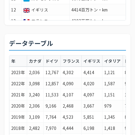
12
イギリス
4414百万トン・km
13
フランス
4302百万トン・km
14
エチオピア
4015百万トン・km
データテーブル
15
オランダ
3286百万トン・km
16
カナダ
2036百万トン・km
年
カナダ
ドイツ
フランス
イギリス
イタリア
日本
17
コロンビア
1936百万トン・km
2023年
2,036
12,767
4,302
4,414
1,121
8,47
18
マレーシア
1910百万トン・km
2022年
3,098
12,857
4,090
4,020
1,587
9,68
19
ベルギー
1831百万トン・km
2021年
3,240
11,533
4,107
4,097
1,151
10,9
20
インド
1807百万トン・km
2020年
2,306
9,166
2,468
3,667
979
7,84
21
タイ
1650百万トン・km
2019年
3,109
7,764
4,523
5,851
1,345
8,91
22
チリ
1499百万トン・km
2018年
2,482
7,970
4,444
6,198
1,418
9,42
23
アゼルバイジャン
1434百万トン・km