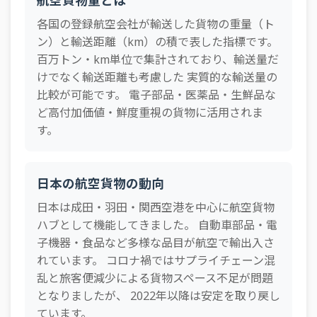
航空貨物量とは
1993年
1,369
4,640
3,717
5,405
1,335
5,48
48
ケニア
289百万トン・km
各国の登録航空会社が輸送した貨物の重量（ト
1992年
1,250
4,288
3,841
4,639
1,270
5,18
49
スリランカ
278百万トン・km
ン）と輸送距離（km）の積で表した指標です。
1991年
1,241
4,109
3,779
4,023
1,228
5,22
百万トン・km単位で集計されており、輸送量だ
50
オーストリア
208百万トン・km
けでなく輸送距離も考慮した 実質的な輸送量の
1990年
1,385
3,994
3,996
3,825
1,171
5,06
51
アイスランド
192百万トン・km
比較が可能です。 電子部品・医薬品・生鮮品な
ど高付加価値・鮮度重視の貨物に活用されま
52
モーリシャス
170百万トン・km
す。
53
フィジー
156百万トン・km
54
ハンガリー
145百万トン・km
日本の航空貨物の動向
55
パナマ
144百万トン・km
日本は成田・羽田・関西空港を中心に航空貨物
56
イラン
137百万トン・km
ハブとして機能してきました。 自動車部品・電
子機器・食品など多様な品目が航空で輸出入さ
57
アルゼンチン
136百万トン・km
れています。 コロナ禍ではサプライチェーン混
58
タジキスタン
132百万トン・km
乱と旅客便減少による貨物スペース不足が問題
となりましたが、 2022年以降は安定を取り戻し
59
エクアドル
120百万トン・km
ています。