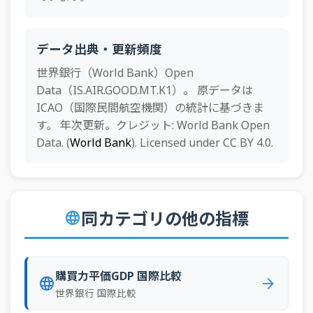
60
ヨルダン
110百万トン・km
61
ザンビア
104百万トン・km
データ出典・更新頻度
62
バングラデシュ
99百万トン・km
世界銀行（World Bank）Open
63
ウズベキスタン
96百万トン・km
Data（IS.AIR.GOOD.MT.K1）。 原データは
ICAO（国際民間航空機関）の統計に基づきま
64
モロッコ
93百万トン・km
す。 年次更新。クレジット: World Bank Open
65
アンゴラ
71百万トン・km
Data. (
World Bank
). Licensed under CC BY 4.0.
66
トルクメニスタン
63百万トン・km
67
リビア
60百万トン・km
同カテゴリの他の指標
language
68
南アフリカ
60百万トン・km
69
トーゴ
59百万トン・km
70
カザフスタン
53百万トン・km
購買力平価GDP 国際比較
language
arrow_forward
世界銀行 国際比較
71
イエメン
50百万トン・km