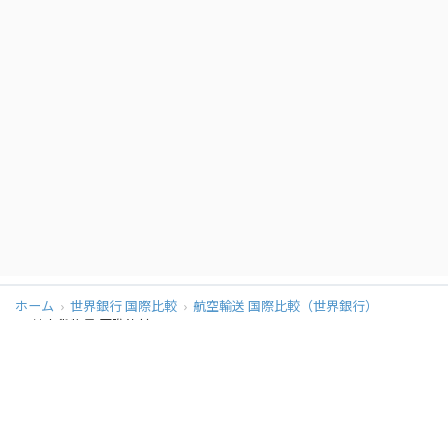
96
キューバ
5百万トン・km
97
ジンバブエ
4百万トン・km
98
ベリーズ
3百万トン・km
99
マルタ
3百万トン・km
100
ナイジェリア
3百万トン・km
101
コートジボワール
3百万トン・km
102
モザンビーク
3百万トン・km
103
ナウル
3百万トン・km
104
マダガスカル
2百万トン・km
ホーム
世界銀行 国際比較
航空輸送 国際比較（世界銀行）
航空貨物量 国際比較
105
カンボジア
2百万トン・km
同カテゴリの他のページ
106
ラトビア
2百万トン・km
航空便数 国際比較
航空旅客数 国際比較
航空貨物量 国際比較
107
ルーマニア
2百万トン・km
データソース