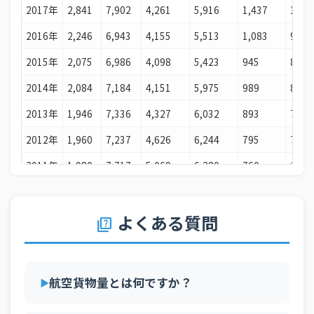
2017年
2,841
7,902
4,261
5,916
1,437
10,6
24
ブラジル
1387百万トン・km
2016年
2,246
6,943
4,155
5,513
1,083
9,36
25
ロシア
1269百万トン・km
2015年
2,075
6,986
4,098
5,423
945
8,66
26
スイス
1258百万トン・km
2014年
2,084
7,184
4,151
5,975
989
8,66
27
オーストラリア
1188百万トン・km
2013年
1,946
7,336
4,327
6,032
893
7,71
28
スペイン
1131百万トン・km
2012年
1,960
7,237
4,626
6,244
795
7,04
29
イタリア
1121百万トン・km
2011年
1,980
7,717
5,069
6,280
760
6,54
30
メキシコ
1091百万トン・km
2010年
1,957
7,487
5,080
6,083
785
7,69
31
サウジアラビア
1037百万トン・km
2009年
1,347
10,188
6,625
6,615
400
10,4
よくある質問
quiz
32
ベトナム
928百万トン・km
2008年
1,389
8,353
6,188
6,284
1,279
8,17
33
バーレーン
895百万トン・km
2007年
1,430
8,529
6,425
6,154
1,550
8,43
34
インドネシア
871百万トン・km
航空貨物量とは何ですか？
2006年
1,503
8,134
6,135
6,215
1,377
8,48
35
フィンランド
816百万トン・km