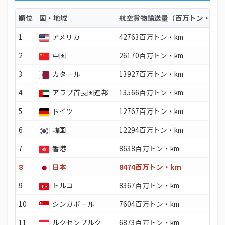
順位
国・地域
航空貨物輸送量（百万トン・km
1
アメリカ
42763百万トン・km
2
中国
26170百万トン・km
3
カタール
13927百万トン・km
4
アラブ首長国連邦
13566百万トン・km
5
ドイツ
12767百万トン・km
6
韓国
12294百万トン・km
7
香港
8638百万トン・km
8
日本
8474百万トン・km
9
トルコ
8367百万トン・km
10
シンガポール
7604百万トン・km
11
ルクセンブルク
6873百万トン・km