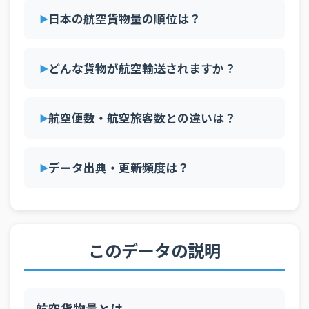
2005年
1,527
7,722
5,802
5,998
1,365
8,54
36
ニュージーランド
768百万トン・km
日本の航空貨物量の順位は？
2004年
1,657
8,066
5,584
5,698
1,393
8,70
37
フィリピン
649百万トン・km
2003年
1,496
7,296
5,067
5,160
1,374
8,28
38
どんな貨物が航空輸送されますか？
イスラエル
610百万トン・km
2002年
1,578
7,196
5,030
4,941
1,394
8,20
39
ポルトガル
569百万トン・km
2001年
1,710
7,026
4,825
4,549
1,521
7,61
航空便数・航空旅客数との違いは？
40
オマーン
542百万トン・km
2000年
1,896
7,128
5,224
5,161
1,748
8,67
41
エジプト
493百万トン・km
1999年
1,882
6,611
4,968
4,925
1,615
8,22
データ出典・更新頻度は？
42
アイルランド
430百万トン・km
1998年
1,806
6,234
4,774
4,664
1,476
7,51
43
ポーランド
344百万トン・km
1997年
1,957
6,184
5,132
6,451
1,443
7,50
44
クウェート
331百万トン・km
1996年
1,781
6,036
4,843
7,618
1,459
6,80
45
スウェーデン
このデータの説明
325百万トン・km
1995年
1,637
5,836
4,578
6,831
1,470
6,53
46
パキスタン
310百万トン・km
1994年
1,479
5,373
4,386
6,405
1,369
6,00
47
ペルー
299百万トン・km