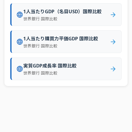
72
ブルネイ
46百万トン・km
1人当たりGDP（名目USD）国際比較
language
arrow_forward
73
トリニダード・トバゴ
46百万トン・km
世界銀行 国際比較
74
レバノン
34百万トン・km
75
バヌアツ
30百万トン・km
1人当たり購買力平価GDP 国際比較
language
arrow_forward
世界銀行 国際比較
76
モルディブ
29百万トン・km
77
エルサルバドル
28百万トン・km
実質GDP成長率 国際比較
language
arrow_forward
78
モンゴル
27百万トン・km
世界銀行 国際比較
79
スリナム
24百万トン・km
80
タンザニア
20百万トン・km
81
スーダン
20百万トン・km
82
ボリビア
20百万トン・km
83
セルビア
19百万トン・km