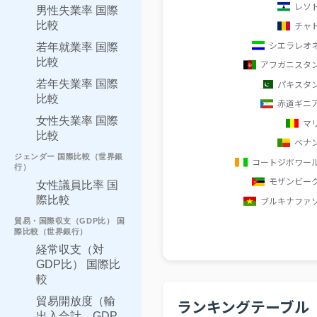
男性失業率 国際
比較
若年就業率 国際
比較
若年失業率 国際
比較
女性失業率 国際
比較
ジェンダー 国際比較（世界銀
行）
女性議員比率 国
際比較
貿易・国際収支（GDP比） 国
際比較（世界銀行）
経常収支（対
GDP比） 国際比
較
貿易開放度（輸
ランキングテーブル
出入合計、GDP