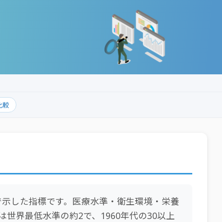
比較
で示した指標です。医療水準・衛生環境・栄養
界最低水準の約2で、1960年代の30以上