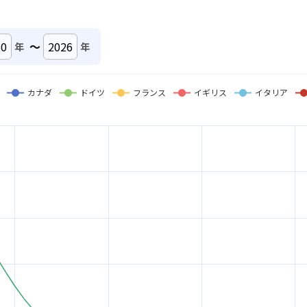
～
年
年