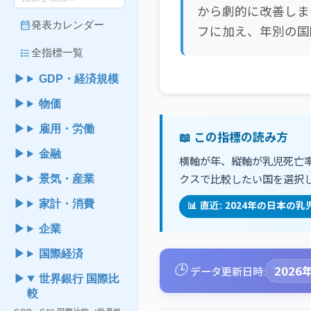
から劇的に改善しま
calendar_month
発表カレンダー
フに加え、年別の国
format_list_bulleted
全指標一覧
GDP・経済規模
物価
雇用・労働
📖 この指標の読み方
金融
横軸が年、縦軸が乳児死亡
クスで比較したい国を選択
景気・産業
家計・消費
📊 直近: 2024年の日本の
企業
国際経済
🕒
2026年
データ更新日時:
世界銀行 国際比
較