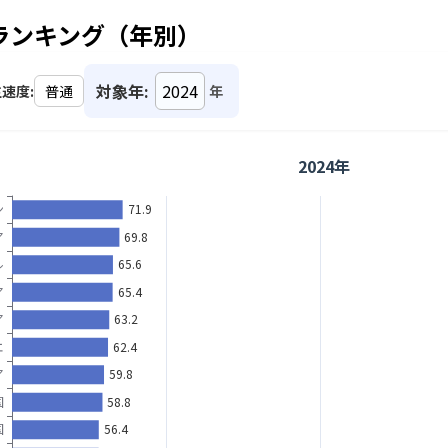
ランキング（年別）
対象年:
速度:
年