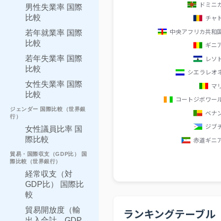
男性失業率 国際
比較
若年就業率 国際
比較
若年失業率 国際
比較
女性失業率 国際
比較
ジェンダー 国際比較（世界銀
行）
女性議員比率 国
際比較
貿易・国際収支（GDP比） 国
際比較（世界銀行）
経常収支（対
GDP比） 国際比
較
貿易開放度（輸
ランキングテーブル
出入合計、GDP