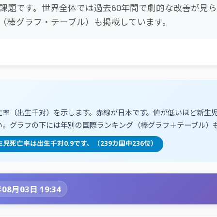
課題です。世界全体では過去60年間で劇的な改善が見
（棒グラフ・テーブル）も掲載しています。
亡率（出生千対）を示します。赤線が日本です。値が低いほど新生
い。グラフの下には年別の国際ランキング（棒グラフ＋テーブル）
の新生児死亡率は出生千対0.9です。（239カ国中236位）
08月03日 19:34