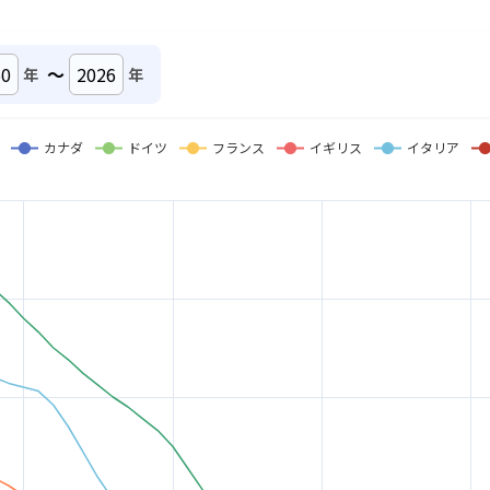
～
年
年