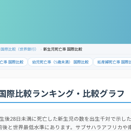
 国際比較（世界銀行）
新生児死亡率 国際比較
亡率 国際比較
幼児死亡率（5歳未満） 国際比較
妊産婦死亡率 国際
 国際比較ランキング・比較グラフ
生後28日未満に死亡した新生児の数を出生千対で示し
前後と世界最低水準にあります。サブサハラアフリカや