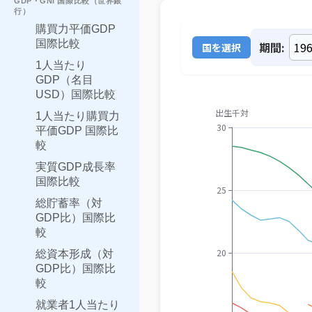
GDP・GNI 国際比較（世界銀
行）
購買力平価GDP
国際比較
期間:
国を選択
1人当たり
GDP（名目
USD）国際比較
1人当たり購買力
平価GDP 国際比
較
実質GDP成長率
国際比較
総貯蓄率（対
GDP比）国際比
較
総資本形成（対
GDP比）国際比
較
就業者1人当たり