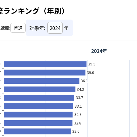
際ランキング（年別）
対象年:
速度:
年