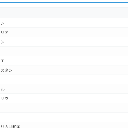
ダン
ェリア
タン
ア
ブエ
ニスタン
ア
ール
ビサウ
カ
フリカ共和国