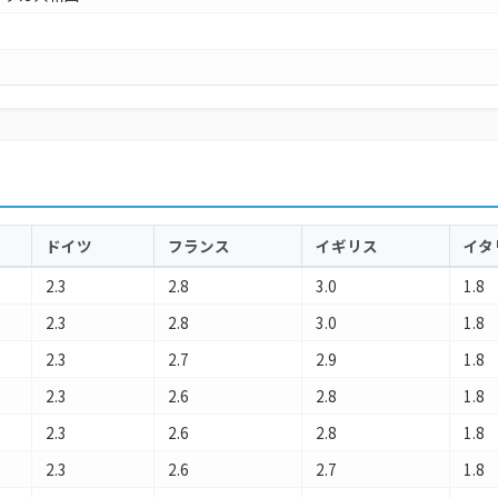
レオネ
ジボワール
ドイツ
フランス
イギリス
イタ
2.3
2.8
3.0
1.8
ニア
2.3
2.8
3.0
1.8
ピア
2.3
2.7
2.9
1.8
ビーク
2.3
2.6
2.8
1.8
ティニ
2.3
2.6
2.8
1.8
ーン
2.3
2.6
2.7
1.8
ナファソ