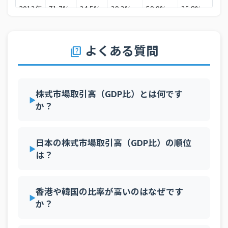
2013年
71.7%
34.5%
39.3%
59.9%
35.8%
115
30
オーストリア
6.8%
2012年
73.7%
34.8%
40.0%
90.8%
37.3%
52.
31
エジプト
6.5%
2011年
82.2%
41.2%
46.3%
113.4%
36.7%
68.
よくある質問
quiz
32
イラン
6.0%
2010年
86.9%
43.1%
51.0%
128.7%
31.0%
73.
33
ハンガリー
5.3%
2009年
97.0%
51.4%
47.6%
115.6%
41.9%
72.
34
フィリピン
5.0%
株式市場取引高（GDP比）とは何です
2008年
96.8%
110.0%
82.2%
92.9%
57.3%
120
か？
35
ニュージーランド
5.0%
2007年
118.8%
93.4%
109.0%
127.2%
99.6%
142
36
ヨルダン
4.9%
2006年
93.8%
64.0%
87.0%
101.6%
61.7%
118
日本の株式市場取引高（GDP比）の順位
37
バーレーン
3.3%
は？
2005年
79.5%
44.5%
58.0%
67.8%
56.6%
89.
38
スリランカ
2.9%
2004年
68.8%
41.4%
62.7%
66.7%
49.7%
70.
39
パレスチナ
2.2%
香港や韓国の比率が高いのはなぜです
2003年
56.6%
40.1%
60.1%
60.4%
46.3%
50.
か？
40
バングラデシュ
2.2%
2002年
59.0%
41.5%
69.2%
58.5%
45.0%
40.
41
コロンビア
2.1%