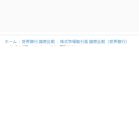
ホーム
世界銀行 国際比較
株式市場取引高 国際比較（世界銀行）
株式市場取引高（GDP比） 国際比較
同カテゴリの他のページ
株式市場取引高 国際比較
株式市場取引高（GDP比） 国際比較
データソース
提供元：
世界銀行（World Bank）
データ詳細：
統計データを確認する