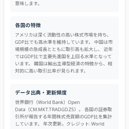
1989年
15.8%
24.8%
10.9%
34.3%
4.5%
82.
意味します。
54
ペルー
0.4%
1988年
13.5%
24.6%
6.4%
32.4%
3.5%
79.
55
ザンビア
0.3%
1987年
21.5%
32.6%
9.7%
57.3%
4.0%
76.
各国の特徴
56
ブルガリア
0.2%
1986年
アメリカは深く流動性の高い株式市場を持ち、
15.1%
14.5%
7.2%
18.8%
6.0%
53.
57
マルタ
0.2%
GDP比でも高水準を維持しています。 中国は市
1985年
10.6%
11.6%
3.2%
15.6%
3.0%
31.
場規模の急成長とともに取引高も拡大し、 近年
58
タンザニア
0.2%
1984年
7.1%
3.7%
1.3%
10.5%
0.9%
23.
ではGDP比で主要先進国を上回る水準となって
59
カザフスタン
0.2%
います。 韓国は輸出主導型経済の特徴から、相
1983年
8.2%
4.0%
1.4%
8.7%
0.9%
21.
60
対的に高い取引比率が見られます。
ルクセンブルク
0.1%
1982年
5.2%
1.9%
1.2%
6.4%
0.7%
14.
61
ガーナ
0.0%
1981年
7.7%
1.7%
1.3%
6.1%
2.5%
20.
62
データ出典・更新頻度
ルワンダ
0.0%
1980年
9.9%
1.5%
1.4%
6.3%
1.8%
15.
世界銀行（World Bank）Open
63
ベラルーシ
0.0%
1979年
Data（CM.MKT.TRAD.GD.ZS）。 各国の証券取
7.4%
1.7%
1.6%
5.8%
0.9%
15.
64
アゼルバイジャン
0.0%
引所が報告する年間株式売買額のGDP比を集計
1978年
4.6%
2.5%
1.9%
5.8%
0.6%
18.
しています。 年次更新。クレジット: World
65
アルメニア
0.0%