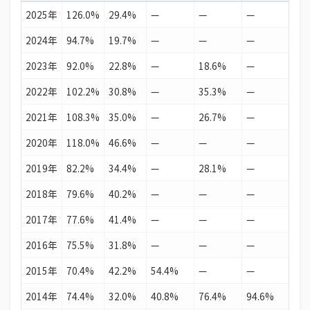
2025年
126.0%
29.4%
—
—
—
187
18
イスラエル
26.9%
2024年
94.7%
19.7%
—
—
—
176
19
サウジアラビア
26.1%
2023年
92.0%
22.8%
—
18.6%
—
145
20
スペイン
24.6%
2022年
102.2%
30.8%
—
35.3%
—
131
21
ギリシャ
17.1%
2021年
108.3%
35.0%
—
26.7%
—
121
22
チリ
15.4%
2020年
118.0%
46.6%
—
—
—
122
23
インドネシア
14.9%
2019年
82.2%
34.4%
—
28.1%
—
97.
24
カタール
13.4%
2018年
79.6%
40.2%
—
—
—
122
25
ポーランド
11.8%
2017年
77.6%
41.4%
—
—
—
114
26
オマーン
9.4%
2016年
75.5%
31.8%
—
—
—
102
27
パキスタン
7.6%
2015年
70.4%
42.2%
54.4%
—
—
122
28
モロッコ
7.3%
2014年
74.4%
32.0%
40.8%
76.4%
94.6%
97.
29
メキシコ
6.9%