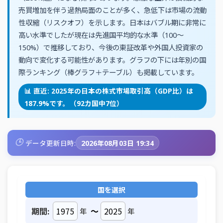
売買増加を伴う過熱局面のことが多く、急低下は市場の流動
性収縮（リスクオフ）を示します。日本はバブル期に非常に
高い水準でしたが現在は先進国平均的な水準（100〜
150%）で推移しており、今後の東証改革や外国人投資家の
動向で変化する可能性があります。グラフの下には年別の国
際ランキング（棒グラフ＋テーブル）も掲載しています。
📊 直近: 2025年の日本の株式市場取引高（GDP比）は
187.9%です。（92カ国中7位）
🕒
データ更新日時:
2026年08月03日 19:34
国を選択
期間:
～
年
年