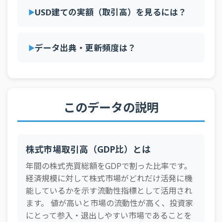
2001年
60.3%
66.2%
71.6%
114.4%
51.2%
38.
USD建ての実額（取引高）を見るには？
42
ジャマイカ
1.9%
2000年
84.4%
92.9%
79.4%
109.7%
86.1%
49.
43
チュニジア
1.8%
1999年
57.9%
59.1%
48.7%
84.1%
42.7%
43.
データ出典・更新頻度は？
44
ボツワナ
1.8%
1998年
56.3%
65.3%
40.3%
62.9%
38.2%
25.
45
モーリシャス
1.6%
1997年
51.6%
44.5%
27.1%
53.3%
16.3%
22.
46
チェコ
1.6%
1996年
42.0%
6.0%
16.9%
41.3%
7.8%
23.
このデータの説明
47
ナイジェリア
1.1%
1995年
30.3%
22.4%
13.2%
37.2%
7.4%
20.
48
スロベニア
1.0%
1994年
26.9%
27.3%
14.8%
41.6%
10.8%
21.
49
ルーマニア
0.7%
株式市場取引高（GDP比）とは
1993年
23.0%
25.5%
12.2%
39.3%
6.2%
19.
50
パナマ
0.6%
年間の株式売買総額をGDPで割った比率です。
1992年
12.7%
20.1%
8.4%
27.8%
2.1%
14.
経済規模に対して株式市場がどれだけ活発に機
51
クロアチア
0.6%
1991年
12.0%
23.3%
9.8%
29.2%
1.9%
27.
能しているかを示す流動性指標として活用され
52
ケニア
0.5%
ます。 値が高いと市場の流動性が高く、投資家
1990年
11.4%
30.5%
9.7%
27.8%
3.6%
47.
53
にとって参入・退出しやすい市場であることを
キプロス
0.4%