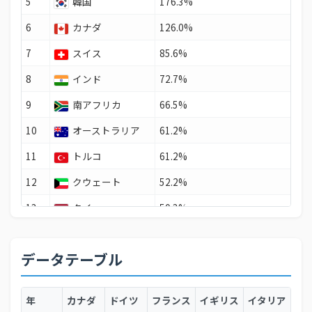
5
韓国
176.3%
6
カナダ
126.0%
7
スイス
85.6%
8
インド
72.7%
9
南アフリカ
66.5%
10
オーストラリア
61.2%
11
トルコ
61.2%
12
クウェート
52.2%
13
タイ
50.3%
14
ブラジル
45.3%
データテーブル
15
ベトナム
44.0%
16
マレーシア
29.9%
年
カナダ
ドイツ
フランス
イギリス
イタリア
日
17
ドイツ
29.4%