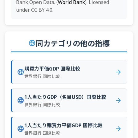
1977年
3.1%
2.2%
0.9%
7.4%
0.3%
13.
Bank Open Data. (
World Bank
). Licensed
66
ウズベキスタン
0.0%
under CC BY 4.0.
1976年
3.1%
2.0%
1.1%
10.3%
0.6%
15.
1975年
3.0%
2.1%
1.6%
14.6%
0.7%
11.
同カテゴリの他の指標
language
購買力平価GDP 国際比較
language
arrow_forward
世界銀行 国際比較
1人当たりGDP（名目USD）国際比較
language
arrow_forward
世界銀行 国際比較
1人当たり購買力平価GDP 国際比較
language
arrow_forward
世界銀行 国際比較