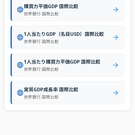
70
ニュージーランド
0.1%GDP
購買力平価GDP 国際比較
language
arrow_forward
世界銀行 国際比較
71
マダガスカル
0.1%GDP
72
キルギス
0.1%GDP
1人当たりGDP（名目USD）国際比較
language
arrow_forward
73
モザンビーク
0.1%GDP
世界銀行 国際比較
74
イタリア
0.1%GDP
75
パラグアイ
0.1%GDP
1人当たり購買力平価GDP 国際比較
language
arrow_forward
世界銀行 国際比較
76
ラトビア
0.1%GDP
77
ミャンマー
0.1%GDP
実質GDP成長率 国際比較
language
arrow_forward
78
ポルトガル
0.1%GDP
世界銀行 国際比較
79
ジンバブエ
0.0%GDP
80
フィンランド
0.0%GDP
81
ポーランド
0.0%GDP