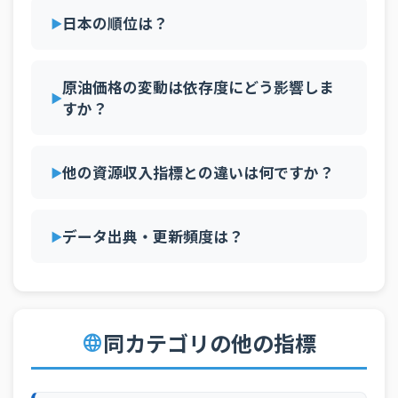
1981年
3.28%
0.07%
0.03%
2.03%
0.06%
0.01
58
中国
0.3%GDP
日本の順位は？
1980年
5.02%
0.07%
0.03%
2.17%
0.07%
0.01
59
ジャマイカ
0.3%GDP
1979年
4.31%
0.07%
0.02%
2.15%
0.05%
0.10
60
タジキスタン
0.3%GDP
原油価格の変動は依存度にどう影響しま
1978年
1.99%
0.03%
0.01%
0.80%
0.02%
0.04
すか？
61
クロアチア
0.3%GDP
1977年
2.10%
0.04%
0.01%
0.72%
0.02%
0.06
62
ベリーズ
0.3%GDP
1976年
1.95%
0.05%
0.01%
0.25%
0.03%
0.07
他の資源収入指標との違いは何ですか？
63
ウクライナ
0.3%GDP
1975年
2.22%
0.05%
0.02%
0.03%
0.02%
0.07
64
デンマーク
0.3%GDP
1974年
2.39%
0.06%
0.02%
0.02%
0.02%
0.08
データ出典・更新頻度は？
65
オーストラリア
0.3%GDP
1973年
0.69%
0.01%
0.00%
0.00%
0.00%
0.01
66
ペルー
0.2%GDP
1972年
0.59%
0.01%
0.00%
0.00%
0.00%
0.01
67
ハンガリー
0.2%GDP
1971年
0.48%
0.01%
0.00%
0.00%
0.00%
0.00
同カテゴリの他の指標
language
68
トルコ
0.1%GDP
1970年
0.43%
0.00%
0.00%
0.00%
0.00%
0.00
69
グアテマラ
0.1%GDP