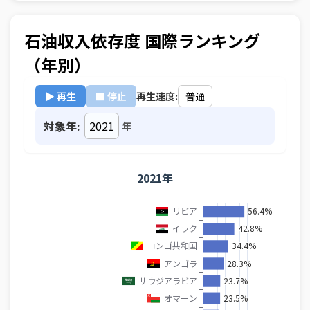
石油収入依存度 国際ランキング
（年別）
▶ 再生
■ 停止
再生速度:
対象年:
年