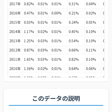
2017年
0.82%
0.01%
0.01%
0.31%
0.04%
0.00
22
ナイジェリア
6.2%GDP
2016年
0.47%
0.01%
0.00%
0.21%
0.02%
0.00
23
ノルウェー
6.1%GDP
2015年
0.03%
0.01%
0.01%
0.24%
0.05%
0.00
24
東ティモール
5.3%GDP
2014年
1.17%
0.02%
0.01%
0.45%
0.10%
0.00
25
ガーナ
4.1%GDP
2013年
1.25%
0.03%
0.01%
0.54%
0.10%
0.00
26
コロンビア
3.4%GDP
2012年
0.87%
0.03%
0.01%
0.66%
0.11%
0.00
27
スーダン
3.3%GDP
2011年
1.65%
0.03%
0.01%
0.82%
0.10%
0.00
28
エジプト
3.0%GDP
2010年
1.36%
0.02%
0.01%
0.64%
0.06%
0.00
29
カナダ
2.8%GDP
2009年
1.33%
0.02%
0.01%
0.62%
0.05%
0.00
30
トリニダード・トバゴ
2.7%GDP
2008年
2.54%
0.03%
0.01%
1.00%
0.09%
0.00
31
ブラジル
2.6%GDP
2007年
1.80%
0.03%
0.01%
0.68%
0.08%
0.00
このデータの説明
32
カメルーン
2.4%GDP
2006年
1.80%
0.03%
0.01%
0.71%
0.08%
0.00
33
メキシコ
2.1%GDP