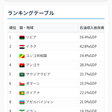
ランキングテーブル
順位
国・地域
石油収入依存度（%
1
リビア
56.4%GDP
2
イラク
42.8%GDP
3
コンゴ共和国
34.4%GDP
4
アンゴラ
28.3%GDP
5
サウジアラビア
23.7%GDP
6
オマーン
23.5%GDP
7
ガイアナ
22.1%GDP
8
アゼルバイジャン
21.0%GDP
9
イラン
18.3%GDP