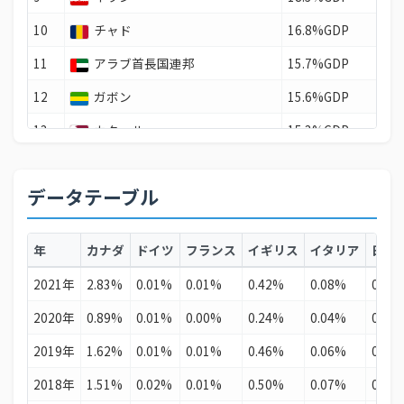
10
チャド
16.8%GDP
11
アラブ首長国連邦
15.7%GDP
12
ガボン
15.6%GDP
13
カタール
15.3%GDP
14
赤道ギニア
14.9%GDP
データテーブル
15
カザフスタン
14.8%GDP
16
アルジェリア
14.5%GDP
年
カナダ
ドイツ
フランス
イギリス
イタリア
日本
17
バーレーン
10.9%GDP
2021年
2.83%
0.01%
0.01%
0.42%
0.08%
0.00
18
ブルネイ
10.4%GDP
2020年
0.89%
0.01%
0.00%
0.24%
0.04%
0.00
19
ロシア
9.7%GDP
2019年
1.62%
0.01%
0.01%
0.46%
0.06%
0.00
20
スリナム
7.9%GDP
2018年
1.51%
0.02%
0.01%
0.50%
0.07%
0.00
21
エクアドル
6.4%GDP