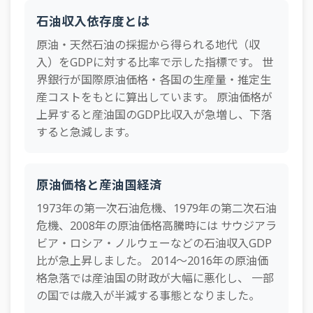
2005年
1.78%
0.03%
0.01%
0.72%
0.07%
0.00
34
パプアニューギニア
1.9%GDP
石油収入依存度とは
2004年
1.50%
0.02%
0.01%
0.58%
0.05%
0.00
35
マレーシア
1.8%GDP
原油・天然石油の採掘から得られる地代（収
2003年
1.13%
0.02%
0.01%
0.56%
0.04%
0.00
入）をGDPに対する比率で示した指標です。 世
36
チュニジア
1.5%GDP
界銀行が国際原油価格・各国の生産量・推定生
2002年
0.96%
0.02%
0.01%
0.60%
0.04%
0.00
37
アルゼンチン
1.5%GDP
産コストをもとに算出しています。 原油価格が
2001年
0.86%
0.02%
0.01%
0.62%
0.03%
0.00
上昇すると産油国のGDP比収入が急増し、下落
38
モンゴル
1.5%GDP
すると急減します。
2000年
1.47%
0.02%
0.01%
0.90%
0.05%
0.00
39
ボリビア
1.3%GDP
1999年
0.76%
0.01%
0.01%
0.44%
0.02%
0.00
40
アルバニア
1.0%GDP
原油価格と産油国経済
1998年
0.35%
0.00%
0.00%
0.15%
0.01%
0.00
41
エストニア
1.0%GDP
1973年の第一次石油危機、1979年の第二次石油
1997年
0.81%
0.01%
0.01%
0.49%
0.03%
0.00
42
ウズベキスタン
0.9%GDP
危機、2008年の原油価格高騰時には サウジアラ
1996年
1.30%
0.01%
0.01%
0.69%
0.03%
0.00
ビア・ロシア・ノルウェーなどの石油収入GDP
43
ベラルーシ
0.8%GDP
比が急上昇しました。 2014〜2016年の原油価
1995年
1.03%
0.01%
0.01%
0.51%
0.02%
0.00
44
インドネシア
0.8%GDP
格急落では産油国の財政が大幅に悪化し、 一部
1994年
0.97%
0.01%
0.01%
0.52%
0.02%
0.00
の国では歳入が半減する事態となりました。
45
コートジボワール
0.7%GDP