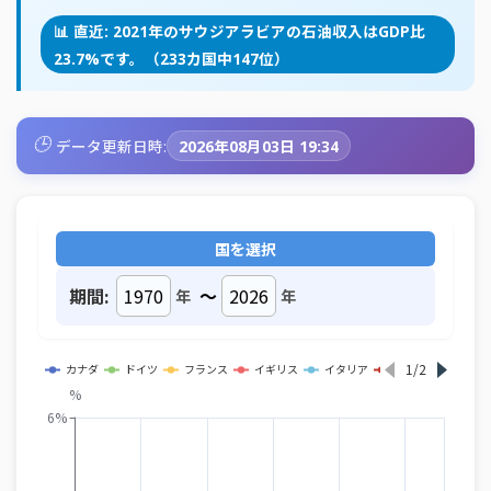
📊 直近: 2021年のサウジアラビアの石油収入はGDP比
23.7%です。（233カ国中147位）
🕒
データ更新日時:
2026年08月03日 19:34
国を選択
期間:
～
年
年