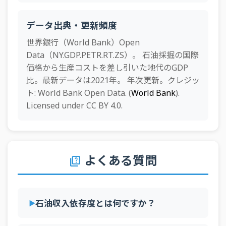
1993年
1.01%
0.01%
0.01%
0.51%
0.02%
0.00
46
ベトナム
0.7%GDP
1992年
1.08%
0.01%
0.01%
0.45%
0.02%
0.00
データ出典・更新頻度
47
コンゴ民主共和国
0.6%GDP
1991年
1.00%
0.01%
0.01%
0.41%
0.02%
0.00
世界銀行（World Bank）Open
48
ニジェール
0.6%GDP
Data（NY.GDP.PETR.RT.ZS）。 石油採掘の国際
1990年
1.49%
0.02%
0.03%
0.88%
0.04%
0.00
49
アメリカ
0.6%GDP
価格から生産コストを差し引いた地代のGDP
1989年
1.10%
0.02%
0.03%
0.75%
0.04%
0.00
比。最新データは2021年。 年次更新。クレジッ
50
タイ
0.5%GDP
ト: World Bank Open Data. (
World Bank
).
1988年
0.88%
0.01%
0.02%
0.63%
0.03%
0.00
51
セルビア
0.4%GDP
Licensed under CC BY 4.0.
1987年
1.43%
0.02%
0.02%
1.08%
0.03%
0.00
52
イギリス
0.4%GDP
1986年
1.00%
0.02%
0.02%
0.85%
0.02%
0.00
53
南アフリカ
0.4%GDP
1985年
2.36%
0.06%
0.05%
2.67%
0.06%
0.01
よくある質問
quiz
54
パキスタン
0.4%GDP
1984年
2.27%
0.06%
0.04%
2.76%
0.05%
0.00
55
ルーマニア
0.4%GDP
1983年
2.45%
0.05%
0.03%
2.28%
0.06%
0.01
56
インド
0.3%GDP
石油収入依存度とは何ですか？
1982年
1.98%
0.04%
0.02%
1.53%
0.03%
0.00
57
バルバドス
0.3%GDP