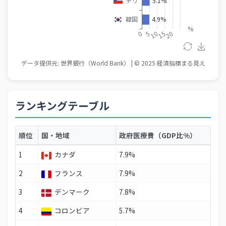
ランキングテーブル
順位
国・地域
政府医療費（GDP比%）
1
カナダ
7.9%
2
フランス
7.9%
3
デンマーク
7.8%
4
コロンビア
5.7%