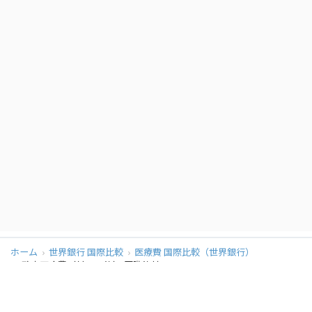
ホーム
世界銀行 国際比較
医療費 国際比較（世界銀行）
政府医療費（対GDP比） 国際比較
同カテゴリの他のページ
医療費（対GDP比） 国際比較
政府医療費（対GDP比） 国際比較