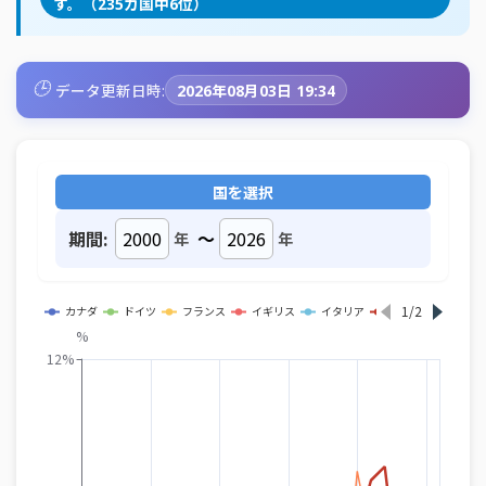
す。（235カ国中6位）
🕒
データ更新日時:
2026年08月03日 19:34
国を選択
期間:
～
年
年