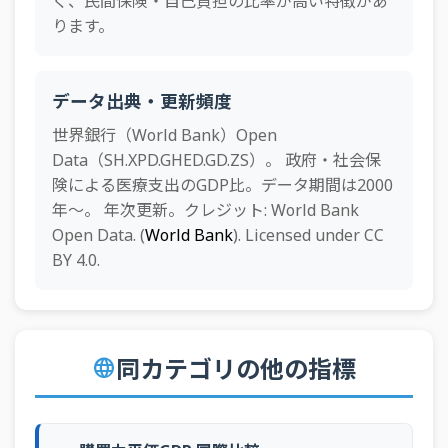
く、民間保険・自己負担の比率が高い特徴があ
ります。
データ出典・更新頻度
世界銀行（World Bank）Open
Data（SH.XPD.GHED.GD.ZS）。 政府・社会保
険による医療支出のGDP比。データ期間は2000
年〜。 年次更新。クレジット: World Bank
Open Data. (
World Bank
). Licensed under CC
BY 4.0.
同カテゴリの他の指標
language