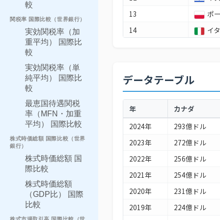
較
13
ポ
関税率 国際比較（世界銀行）
14
イ
実効関税率（加
重平均） 国際比
15
オ
較
16
カ
実効関税率（単
データテーブル
純平均） 国際比
17
ト
較
18
ス
最恵国待遇関税
年
カナダ
19
オ
率（MFN・加重
平均） 国際比較
2024年
293億ドル
20
ア
株式時価総額 国際比較（世界
2023年
272億ドル
21
ブ
銀行）
2022年
256億ドル
株式時価総額 国
22
メ
際比較
2021年
254億ドル
23
コ
株式時価総額
2020年
231億ドル
24
シ
（GDP比） 国際
比較
2019年
224億ドル
25
ス
株式市場取引高 国際比較（世