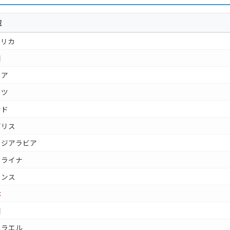
域
メリカ
国
シア
イツ
ンド
ギリス
ウジアラビア
クライナ
ランス
本
国
スラエル