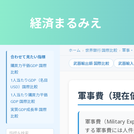
経済まるみえ
ホーム
世界銀行 国際比較
軍事・
合わせて見たい指標
武器輸出額 国際比較
武器輸入
購買力平価GDP 国際
比較
1人当たりGDP（名目
USD）国際比較
軍事費（現在
1人当たり購買力平価
GDP 国際比較
実質GDP成長率 国際
比較
軍事費（Militar
する軍事費には人件