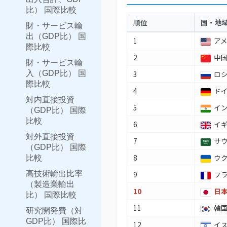
比） 国際比較
順位
国・地
財・サービス輸
出（GDP比） 国
1
ア
際比較
2
中
財・サービス輸
入（GDP比） 国
3
ロ
際比較
4
ド
対内直接投資
5
イ
（GDP比） 国際
比較
6
イ
対外直接投資
7
サ
（GDP比） 国際
8
ウ
比較
高技術輸出比率
9
フ
（製造業輸出
10
日
比） 国際比較
11
韓
研究開発費（対
GDP比） 国際比
12
イ