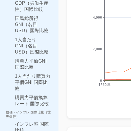
GDP（労働生産
性）国際比較
国民総所得
GNI（名目
USD）国際比較
1人当たり
GNI（名目
USD）国際比較
購買力平価GNI
国際比較
1人当たり購買力
平価GNI 国際比
較
購買力平価換算
レート 国際比較
物価・インフレ 国際比較（世
界銀行）
インフレ率 国際
比較