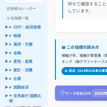
併せて確認すること
calendar_month
発表カレンダー
しています。
format_list_bulleted
全指標一覧
GDP・経済規模
物価
雇用・労働
📖 この指標の読み方
金融
横軸が年、縦軸が軍事費（
キング（棒グラフ＋テーブ
景気・産業
家計・消費
📊 直近: 2024年の日本
企業
国際経済
🕒
2026年
データ更新日時:
世界銀行 国際比
較