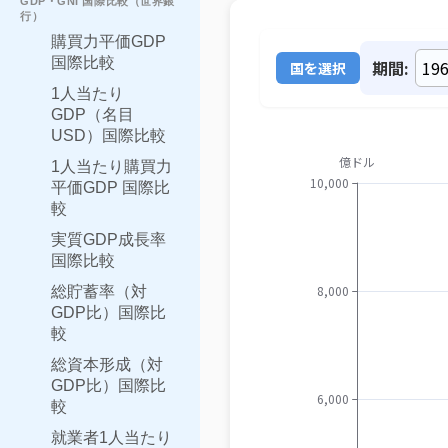
GDP・GNI 国際比較（世界銀
行）
購買力平価GDP
国際比較
期間:
国を選択
1人当たり
GDP（名目
USD）国際比較
1人当たり購買力
平価GDP 国際比
較
実質GDP成長率
国際比較
総貯蓄率（対
GDP比）国際比
較
総資本形成（対
GDP比）国際比
較
就業者1人当たり