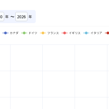
～
年
年