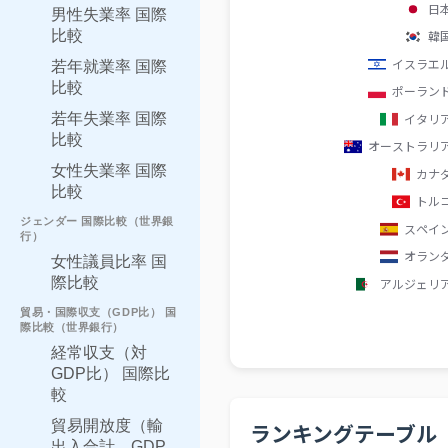
男性失業率 国際
比較
若年就業率 国際
比較
若年失業率 国際
比較
女性失業率 国際
比較
ジェンダー 国際比較（世界銀
行）
女性議員比率 国
際比較
貿易・国際収支（GDP比） 国
際比較（世界銀行）
経常収支（対
GDP比） 国際比
較
貿易開放度（輸
ランキングテーブル
出入合計、GDP