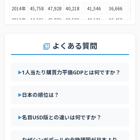
28
フランス
63,975国際ドル
2014年
45,758
47,928
40,218
41,546
36,666
40,2
29
韓国
63,125国際ドル
2013年
44,301
45,876
39,583
40,121
36,459
39,8
30
イタリア
62,803国際ドル
2012年
42,292
44,212
37,671
38,515
36,281
37,9
31
チェコ
60,487国際ドル
2011年
41,667
43,384
37,510
37,389
36,392
36,4
よくある質問
quiz
32
スペイン
59,868国際ドル
2010年
40,103
39,714
35,908
36,649
34,974
35,6
33
イスラエル
59,717国際ドル
2009年
38,863
37,560
34,685
35,281
34,502
33,8
34
スロベニア
59,245国際ドル
1人当たり購買力平価GDPとは何ですか？
2008年
40,376
38,438
35,053
36,943
35,422
35,6
35
ニュージーランド
57,350国際ドル
2007年
39,573
36,914
34,066
35,685
34,108
35,3
36
リトアニア
56,838国際ドル
日本の順位は？
2006年
38,123
34,741
32,424
34,870
32,454
33,9
37
クウェート
56,468国際ドル
2005年
36,329
32,314
30,431
32,831
30,138
32,4
38
名目USD版との違いは何ですか？
日本
55,422国際ドル
2004年
33,929
31,753
28,921
32,160
29,581
31,1
39
ポーランド
54,262国際ドル
2003年
32,350
30,301
28,024
30,414
29,249
29,7
なぜシンガポールや北欧諸国が日本より