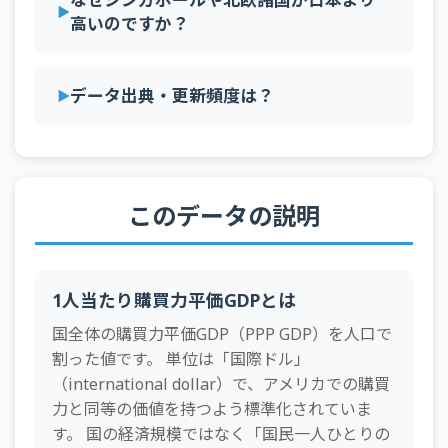
40
ポルトガル
53,146国際ドル
高いのですか？
2002年
30,964
29,514
28,350
29,167
28,833
29,0
41
エストニア
52,106国際ドル
2001年
30,241
28,674
27,347
28,020
28,134
28,3
42
クロアチア
50,946国際ドル
データ出典・更新頻度は？
2000年
29,348
27,474
26,007
26,632
27,152
27,6
43
ルーマニア
50,895国際ドル
1999年
27,841
26,518
24,204
24,575
25,655
26,0
44
ハンガリー
49,838国際ドル
1998年
26,324
25,446
23,263
23,791
25,075
25,8
45
ロシア
49,568国際ドル
1997年
25,264
24,649
22,190
23,195
23,937
26,1
このデータの説明
46
スロバキア
49,309国際ドル
1996年
24,055
24,169
21,268
22,034
23,101
25,4
47
ラトビア
46,137国際ドル
1995年
23,474
23,631
20,701
20,669
22,446
24,2
48
トルコ
45,288国際ドル
1人当たり購買力平価GDPとは
1994年
22,624
22,869
19,892
19,605
21,369
23,3
49
国全体の購買力平価GDP（PPP GDP）を人口で
ギリシャ
45,264国際ドル
1993年
21,432
21,900
19,094
18,336
20,485
22,6
割った値です。 単位は「国際ドル」
50
ブルガリア
44,451国際ドル
（international dollar）で、アメリカでの購買
1992年
20,619
21,746
18,801
17,349
20,196
22,2
51
カザフスタン
44,293国際ドル
力と同等の価値を持つよう標準化されていま
1991年
20,220
21,001
18,198
16,791
19,596
21,6
す。 国の経済規模ではなく「国民一人ひとりの
52
パナマ
43,902国際ドル