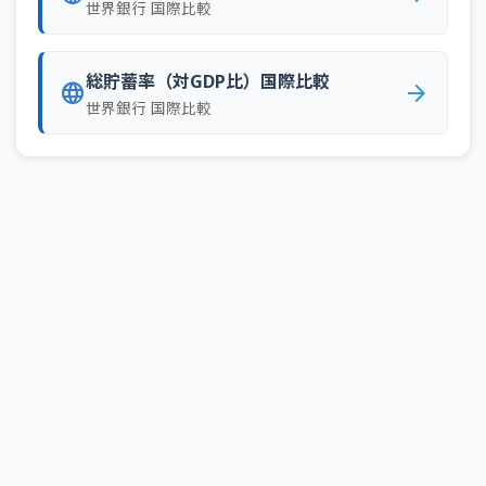
世界銀行 国際比較
77
ボスニア・ヘルツェゴビナ
25,814国際ドル
78
アルメニア
24,754国際ドル
総貯蓄率（対GDP比）国際比較
language
arrow_forward
79
ブラジル
23,433国際ドル
世界銀行 国際比較
80
パラオ
23,052国際ドル
81
セントビンセント・グレナディーン
22,799国際ドル
82
ドミニカ
22,713国際ドル
83
スリナム
22,652国際ドル
84
コロンビア
22,640国際ドル
85
トルクメニスタン
22,602国際ドル
86
ガボン
22,218国際ドル
87
グレナダ
21,346国際ドル
88
モンゴル
20,798国際ドル