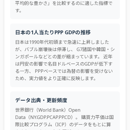
平均的な豊かさ」を比較するのに適した指標で
1990年
20,226
19,468
17,475
16,505
18,680
20,3
53
オマーン
42,295国際ドル
す。
54
マレーシア
41,498国際ドル
55
ウルグアイ
38,315国際ドル
日本の1人当たりPPP GDPの推移
56
日本は1990年代初頭まで急速に上昇しました
チリ
37,774国際ドル
が、バブル崩壊後は停滞し、 G7諸国や韓国・シ
57
トリニダード・トバゴ
37,121国際ドル
ンガポールなどとの差が縮まっています。 近年
58
セントクリストファー・ネービス
36,777国際ドル
は円安の影響で名目ドルベースのGDPが低下す
る一方、 PPPベースでは為替の影響を受けない
59
アンティグア・バーブーダ
35,832国際ドル
ため、実力値をより正確に反映します。
60
モンテネグロ
35,423国際ドル
61
ベラルーシ
34,716国際ドル
データ出典・更新頻度
62
セルビア
33,910国際ドル
世界銀行（World Bank）Open
63
Data（NY.GDP.PCAP.PP.CD）。 購買力平価は国
コスタリカ
33,815国際ドル
際比較プログラム（ICP）のデータをもとに算
64
モーリシャス
33,667国際ドル