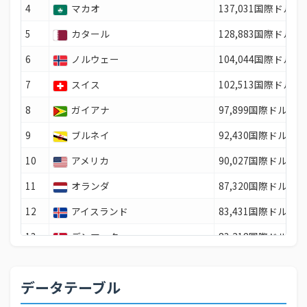
4
マカオ
137,031国際ドル
5
カタール
128,883国際ドル
6
ノルウェー
104,044国際ドル
7
スイス
102,513国際ドル
8
ガイアナ
97,899国際ドル
9
ブルネイ
92,430国際ドル
10
アメリカ
90,027国際ドル
11
オランダ
87,320国際ドル
12
アイスランド
83,431国際ドル
13
デンマーク
83,218国際ドル
14
香港
80,423国際ドル
データテーブル
15
アンドラ
79,567国際ドル