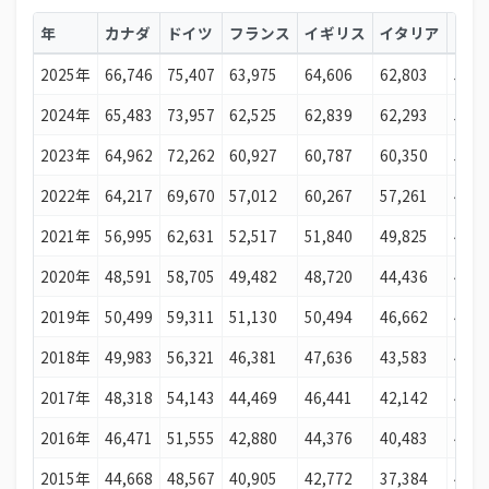
16
オーストリア
76,778国際ドル
年
カナダ
ドイツ
フランス
イギリス
イタリア
日本
17
ドイツ
75,407国際ドル
2025年
66,746
75,407
63,975
64,606
62,803
55,4
18
ベルギー
74,676国際ドル
2024年
65,483
73,957
62,525
62,839
62,293
54,1
19
サウジアラビア
73,784国際ドル
2023年
64,962
72,262
60,927
60,787
60,350
52,7
20
スウェーデン
72,529国際ドル
2022年
64,217
69,670
57,012
60,267
57,261
49,2
21
マルタ
72,210国際ドル
2021年
56,995
62,631
52,517
51,840
49,825
45,9
22
オーストラリア
71,934国際ドル
2020年
48,591
58,705
49,482
48,720
44,436
43,5
23
バーレーン
70,997国際ドル
2019年
50,499
59,311
51,130
50,494
46,662
43,7
24
カナダ
66,746国際ドル
2018年
49,983
56,321
46,381
47,636
43,583
43,0
25
フィンランド
65,884国際ドル
2017年
48,318
54,143
44,469
46,441
42,142
42,3
26
イギリス
64,606国際ドル
2016年
46,471
51,555
42,880
44,376
40,483
41,4
27
キプロス
64,575国際ドル
2015年
44,668
48,567
40,905
42,772
37,384
41,7