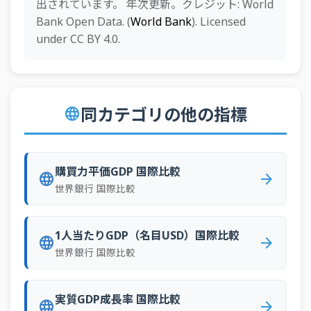
出されています。 年次更新。クレジット: World
65
アルゼンチン
32,587国際ドル
Bank Open Data. (
World Bank
). Licensed
under CC BY 4.0.
66
ジョージア
29,414国際ドル
67
中国
29,333国際ドル
68
ドミニカ共和国
28,721国際ドル
同カテゴリの他の指標
language
69
セントルシア
28,674国際ドル
70
モルディブ
28,555国際ドル
購買力平価GDP 国際比較
71
アルバニア
28,221国際ドル
language
arrow_forward
世界銀行 国際比較
72
北マケドニア
28,029国際ドル
73
タイ
26,250国際ドル
1人当たりGDP（名目USD）国際比較
language
arrow_forward
74
アゼルバイジャン
26,113国際ドル
世界銀行 国際比較
75
バルバドス
25,894国際ドル
実質GDP成長率 国際比較
76
メキシコ
25,868国際ドル
language
arrow_forward