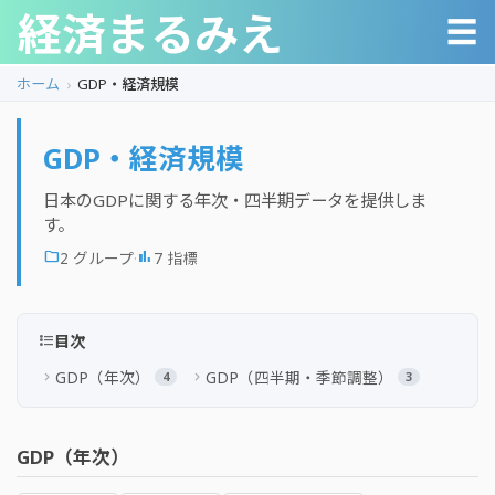
経済まるみえ
☰
ホーム
GDP・経済規模
GDP・経済規模
日本のGDPに関する年次・四半期データを提供しま
す。
·
folder
2 グループ
bar_chart
7 指標
format_list_bulleted
目次
GDP（年次）
GDP（四半期・季節調整）
chevron_right
chevron_right
4
3
GDP（年次）