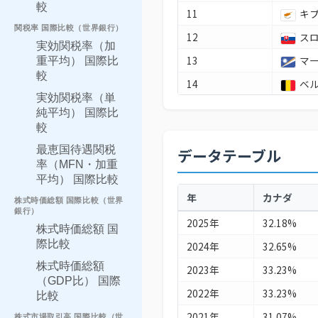
較
11
キ
関税率 国際比較（世界銀行）
12
ス
実効関税率（加
13
マ
重平均） 国際比
較
14
ベ
実効関税率（単
15
エ
純平均） 国際比
較
16
モ
最恵国待遇関税
データテーブル
17
コソボ
率（MFN・加重
18
北
平均） 国際比較
年
カナダ
19
ス
株式時価総額 国際比較（世界
銀行）
2025年
32.18%
20
ミ
株式時価総額 国
際比較
2024年
32.65%
21
オ
株式時価総額
2023年
33.23%
22
リ
（GDP比） 国際
2022年
33.23%
23
ス
比較
2021年
31.07%
株式市場取引高 国際比較（世