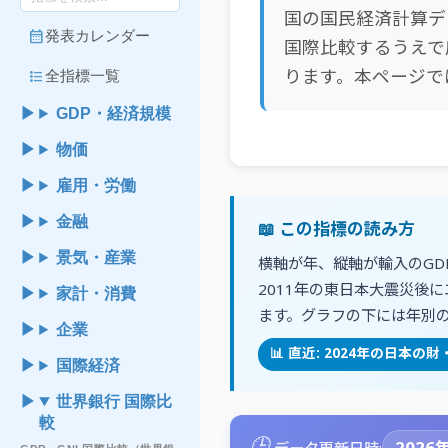
国の国民経済計算デ
calendar_month
発表カレンダー
国際比較するうえで
ります。本ページで
format_list_bulleted
全指標一覧
GDP・経済規模
物価
雇用・労働
金融
📖 この指標の読み方
景気・産業
横軸が年、縦軸が輸入のG
2011年の東日本大震災後
家計・消費
ます。グラフの下には年別
企業
📊 直近: 2024年の日本の
国際経済
世界銀行 国際比
較
🕒
2026年