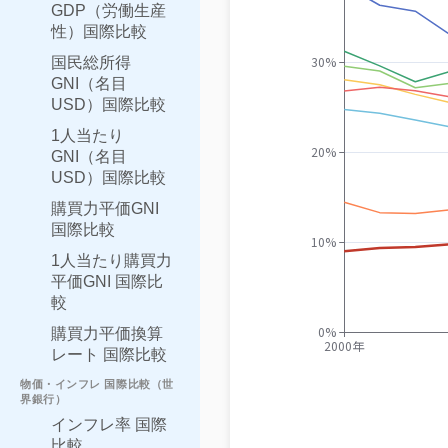
GDP（労働生産
性）国際比較
国民総所得
GNI（名目
USD）国際比較
1人当たり
GNI（名目
USD）国際比較
購買力平価GNI
国際比較
1人当たり購買力
平価GNI 国際比
較
購買力平価換算
レート 国際比較
物価・インフレ 国際比較（世
界銀行）
インフレ率 国際
比較