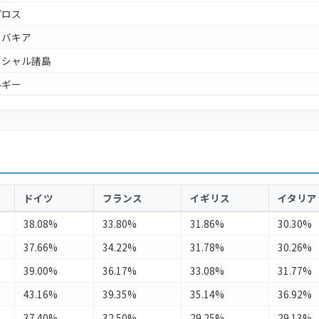
プロス
ロバキア
ーシャル諸島
ルギー
ストニア
ーリシャス
マケドニア
ドイツ
フランス
イギリス
イタリア
ロベニア
38.08%
33.80%
31.86%
30.30%
クロネシア
37.66%
34.22%
31.78%
30.26%
ランダ
39.00%
36.17%
33.08%
31.77%
トアニア
43.16%
39.35%
35.14%
36.92%
イス
37.40%
32.50%
29.25%
29.13%