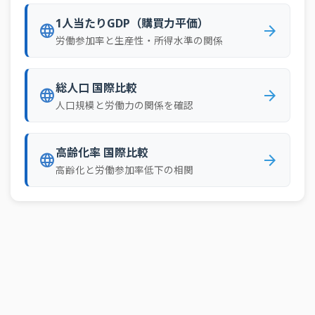
76
韓国
71.2%
1人当たりGDP（購買力平価）
language
arrow_forward
労働参加率と生産性・所得水準の関係
77
ブラジル
71.0%
78
ベルギー
71.0%
総人口 国際比較
language
arrow_forward
79
チリ
70.9%
人口規模と労働力の関係を確認
80
アゼルバイジャン
70.9%
81
ジョージア
70.9%
高齢化率 国際比較
language
arrow_forward
高齢化と労働参加率低下の相関
82
モンテネグロ
70.9%
83
アルメニア
70.8%
84
マレーシア
70.7%
85
アルゼンチン
70.7%
86
オマーン
70.4%
87
クロアチア
70.4%