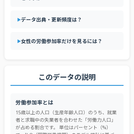
39
リベリア
77.6%
2003年
78.2%
72.4%
69.6%
74.9%
61.6%
72.4
40
チェコ
77.5%
データ出典・更新頻度は？
2002年
77.4%
71.9%
68.8%
74.8%
60.9%
72.4
41
ウルグアイ
77.5%
2001年
76.4%
71.6%
68.4%
74.6%
60.2%
72.7
42
ベナン
77.5%
女性の労働参加率だけを見るには？
2000年
76.2%
71.4%
68.5%
75.0%
59.9%
72.6
43
アイルランド
77.2%
1999年
75.8%
71.5%
68.4%
74.7%
59.6%
72.5
44
ペルー
77.0%
1998年
75.3%
71.1%
67.8%
74.5%
59.1%
72.7
45
アルバニア
77.0%
1997年
74.9%
71.0%
67.6%
74.6%
58.4%
72.7
このデータの説明
46
セントビンセント・グレナディーン
77.0%
1996年
74.6%
70.6%
67.8%
74.5%
58.2%
72.1
47
シンガポール
77.0%
1995年
74.7%
70.8%
67.3%
74.4%
57.7%
71.6
48
カザフスタン
77.0%
労働参加率とは
1994年
74.9%
71.2%
67.1%
74.7%
57.9%
71.5
49
15歳以上の人口（生産年齢人口）のうち、就業
イギリス
76.7%
1993年
75.1%
70.8%
67.0%
74.9%
58.3%
71.4
者と求職中の失業者を合わせた「労働力人口」
50
ラトビア
76.6%
が占める割合です。 単位はパーセント（%）
1992年
75.4%
71.4%
66.7%
75.3%
58.7%
71.2