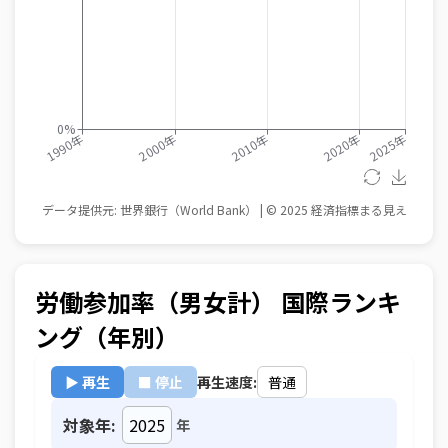
労働参加率（男女計） 国際ランキ
ング（年別）
▶ 再生
■ 停止
再生速度:
対象年:
年