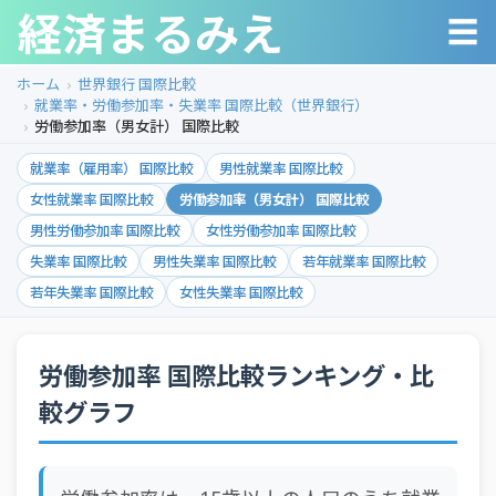
経済まるみえ
☰
ホーム
世界銀行 国際比較
就業率・労働参加率・失業率 国際比較（世界銀行）
労働参加率（男女計） 国際比較
就業率（雇用率） 国際比較
男性就業率 国際比較
女性就業率 国際比較
労働参加率（男女計） 国際比較
男性労働参加率 国際比較
女性労働参加率 国際比較
失業率 国際比較
男性失業率 国際比較
若年就業率 国際比較
若年失業率 国際比較
女性失業率 国際比較
労働参加率 国際比較ランキング・比
較グラフ