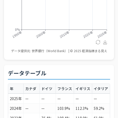
データテーブル
年
カナダ
ドイツ
フランス
イギリス
イタリア
日
2025年
—
—
—
—
—
115
2024年
—
—
103.9%
112.3%
59.2%
115