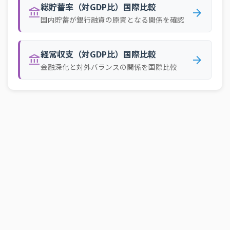
総貯蓄率（対GDP比）国際比較
account_balance
arrow_forward
国内貯蓄が銀行融資の原資となる関係を確認
経常収支（対GDP比）国際比較
account_balance
arrow_forward
金融深化と対外バランスの関係を国際比較