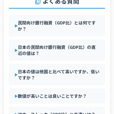
よくある質問
quiz
2010年
—
86.8%
95.8%
183.5%
92.5%
97.
2009年
—
96.9%
95.1%
190.7%
87.0%
101
民間向け銀行融資（GDP比）とは何です
2008年
124.1%
95.4%
92.6%
189.1%
83.2%
95.
か？
2007年
123.5%
95.5%
88.9%
169.2%
81.2%
95.
2006年
134.1%
100.3%
84.3%
152.6%
75.1%
95.
日本の民間向け銀行融資（GDP比）の直
近の値は？
2005年
121.7%
103.8%
80.3%
142.2%
70.3%
94.
2004年
115.4%
105.0%
77.0%
136.2%
67.2%
91.
日本の値は他国と比べて高いですか、低い
2003年
113.2%
108.5%
75.9%
128.7%
64.9%
93.
ですか？
2002年
117.8%
110.2%
76.5%
123.8%
61.6%
97.
2001年
121.4%
111.2%
77.4%
118.9%
59.9%
104
数値が高いことは良いことですか？
2000年
74.0%
—
—
113.5%
—
179
1999年
77.2%
—
—
104.6%
—
185