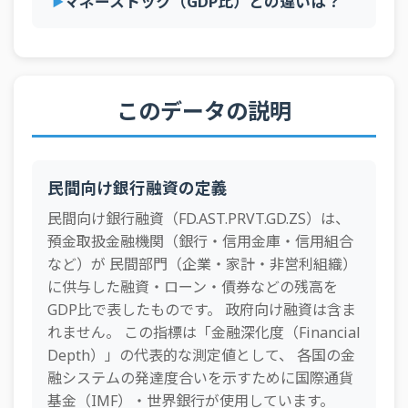
マネーストック（GDP比）との違いは？
1998年
79.9%
—
—
101.4%
—
185
1997年
81.5%
—
—
101.5%
—
177
1996年
78.6%
—
—
99.8%
—
167
このデータの説明
1995年
74.0%
—
—
97.0%
—
169
1994年
74.8%
—
—
100.0%
—
169
民間向け銀行融資の定義
1993年
75.5%
—
—
99.9%
—
168
民間向け銀行融資（FD.AST.PRVT.GD.ZS）は、
1992年
76.5%
—
—
101.7%
—
165
預金取扱金融機関（銀行・信用金庫・信用組合
1991年
75.0%
—
—
102.3%
—
162
など）が 民間部門（企業・家計・非営利組織）
に供与した融資・ローン・債券などの残高を
1990年
73.1%
—
—
104.8%
—
164
GDP比で表したものです。 政府向け融資は含ま
れません。 この指標は「金融深化度（Financial
Depth）」の代表的な測定値として、 各国の金
融システムの発達度合いを示すために国際通貨
基金（IMF）・世界銀行が使用しています。