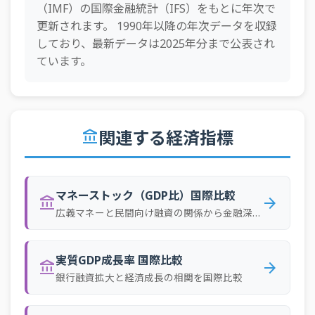
（IMF）の国際金融統計（IFS）をもとに年次で
更新されます。 1990年以降の年次データを収録
しており、最新データは2025年分まで公表され
ています。
関連する経済指標
account_balance
マネーストック（GDP比）国際比較
account_balance
arrow_forward
広義マネーと民間向け融資の関係から金融深化度を比較
実質GDP成長率 国際比較
account_balance
arrow_forward
銀行融資拡大と経済成長の相関を国際比較