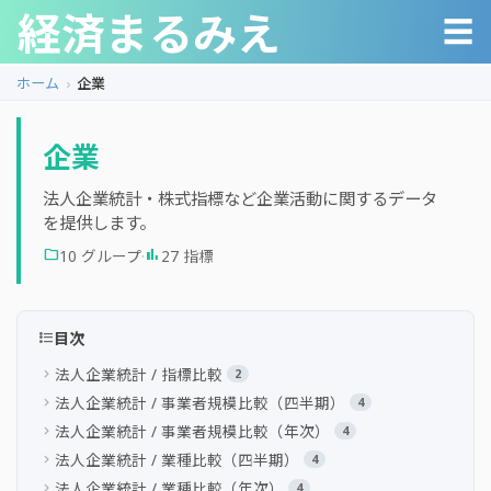
経済まるみえ
☰
ホーム
企業
企業
法人企業統計・株式指標など企業活動に関するデータ
を提供します。
·
folder
10 グループ
bar_chart
27 指標
format_list_bulleted
目次
法人企業統計 / 指標比較
chevron_right
2
法人企業統計 / 事業者規模比較（四半期）
chevron_right
4
法人企業統計 / 事業者規模比較（年次）
chevron_right
4
法人企業統計 / 業種比較（四半期）
chevron_right
4
法人企業統計 / 業種比較（年次）
chevron_right
4