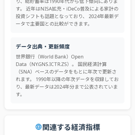
り、総貯蓄率は1990年代から低下傾向にありま
61
パキスタン
15.2%
す。 近年はNISA拡充・iDeCo普及による家計の
62
ブラジル
14.4%
投資シフトも話題となっており、 2024年最新デ
ータで主要国との比較ができます。
63
ルクセンブルク
14.1%
64
レソト
13.6%
データ出典・更新頻度
65
コスタリカ
13.6%
世界銀行（World Bank）Open
66
アルゼンチン
13.4%
Data（NY.GNS.ICTR.ZS）。 国民経済計算
67
コロンビア
13.2%
（SNA）ベースのデータをもとに年次で更新さ
れます。 1990年以降の年次データを収録してお
68
南アフリカ
12.9%
り、最新データは2024年分まで公表されていま
69
キプロス
12.8%
す。
70
パレスチナ
9.2%
71
エジプト
8.1%
関連する経済指標
language
72
モンテネグロ
7.0%