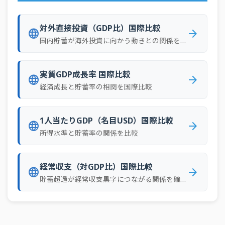
73
モルドバ
4.1%
対外直接投資（GDP比）国際比較
language
arrow_forward
国内貯蓄が海外投資に向かう動きとの関係を確認
実質GDP成長率 国際比較
language
arrow_forward
経済成長と貯蓄率の相関を国際比較
1人当たりGDP（名目USD）国際比較
language
arrow_forward
所得水準と貯蓄率の関係を比較
経常収支（対GDP比）国際比較
language
arrow_forward
貯蓄超過が経常収支黒字につながる関係を確認