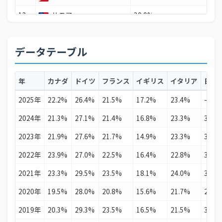
13
サモア
30.0%
14
ウズベキスタン
29.5%
データテーブル
15
モロッコ
29.4%
16
サウジアラビア
28.9%
年
カナダ
ドイツ
フランス
イギリス
イタリア
日本
17
コンゴ民主共和国
28.7%
2025年
22.2%
26.4%
21.5%
17.2%
23.4%
—
18
ロシア
28.6%
2024年
21.3%
27.1%
21.4%
16.8%
23.3%
32.1
19
チェコ
27.7%
2023年
21.9%
27.6%
21.7%
14.9%
23.3%
31.4
20
北マケドニア
27.5%
2022年
23.9%
27.0%
22.5%
16.4%
22.8%
30.2
21
エクアドル
27.1%
2021年
23.3%
29.5%
23.5%
18.1%
24.0%
31.0
22
ホンジュラス
26.9%
2020年
19.5%
28.0%
20.8%
15.6%
21.7%
29.7
23
ドイツ
26.4%
2019年
20.3%
29.3%
23.5%
16.5%
21.5%
30.6
24
オーストリア
25.8%