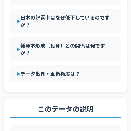
2006年
24.6%
25.4%
23.1%
15.8%
20.9%
30.8
37
ドミニカ共和国
23.3%
2005年
24.5%
23.1%
22.4%
16.4%
20.6%
30.4
38
日本の貯蓄率はなぜ低下しているのです
フィンランド
23.2%
2004年
23.7%
23.3%
22.4%
15.8%
21.2%
30.3
か？
39
リトアニア
23.1%
2003年
21.9%
20.8%
22.1%
16.5%
20.8%
29.8
40
アイスランド
23.0%
総資本形成（投資）との関係は何です
2002年
21.7%
21.8%
22.6%
16.7%
21.5%
29.8
41
チリ
22.8%
か？
2001年
22.6%
22.3%
23.8%
17.0%
21.5%
30.9
42
アルバニア
22.8%
2000年
23.8%
22.1%
23.7%
17.1%
21.0%
32.2
43
エルサルバドル
22.8%
データ出典・更新頻度は？
1999年
21.1%
22.3%
24.3%
16.4%
21.5%
31.7
44
カナダ
22.2%
1998年
19.8%
—
23.7%
17.9%
22.1%
33.4
45
パラグアイ
22.2%
1997年
20.2%
—
22.8%
16.6%
22.9%
34.7
46
オーストラリア
22.2%
このデータの説明
1996年
19.5%
—
21.8%
15.9%
22.8%
34.9
47
フランス
21.5%
1995年
18.9%
—
22.0%
15.7%
22.6%
—
48
カーボベルデ
21.1%