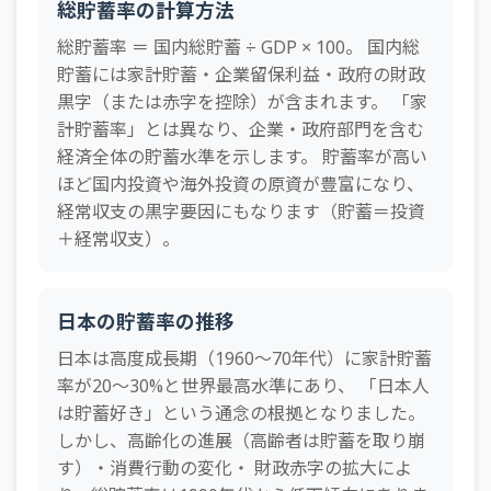
1994年
17.0%
—
21.4%
16.9%
20.6%
—
総貯蓄率の計算方法
49
ラトビア
20.7%
1993年
14.9%
—
21.3%
14.8%
20.5%
—
総貯蓄率 ＝ 国内総貯蓄 ÷ GDP × 100。 国内総
50
ボスニア・ヘルツェゴビナ
20.3%
貯蓄には家計貯蓄・企業留保利益・政府の財政
1992年
14.1%
—
22.5%
14.9%
19.8%
—
51
黒字（または赤字を控除）が含まれます。 「家
セルビア
19.0%
1991年
15.1%
—
23.2%
15.9%
20.8%
—
計貯蓄率」とは異なり、企業・政府部門を含む
52
ジョージア
18.5%
経済全体の貯蓄水準を示します。 貯蓄率が高い
1990年
17.8%
24.8%
23.6%
16.6%
21.6%
—
53
メキシコ
18.3%
ほど国内投資や海外投資の原資が豊富になり、
経常収支の黒字要因にもなります（貯蓄＝投資
54
ルーマニア
18.0%
＋経常収支）。
55
イギリス
17.2%
56
ポーランド
17.1%
日本の貯蓄率の推移
57
アルメニア
16.9%
日本は高度成長期（1960〜70年代）に家計貯蓄
58
率が20〜30%と世界最高水準にあり、 「日本人
ブルガリア
16.7%
は貯蓄好き」という通念の根拠となりました。
59
スロバキア
16.2%
しかし、高齢化の進展（高齢者は貯蓄を取り崩
60
ウルグアイ
15.5%
す）・消費行動の変化・ 財政赤字の拡大によ