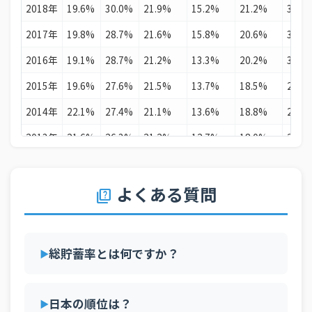
2018年
19.6%
30.0%
21.9%
15.2%
21.2%
30.5
25
イスラエル
25.7%
2017年
19.8%
28.7%
21.6%
15.8%
20.6%
30.6
26
ベラルーシ
25.5%
2016年
19.1%
28.7%
21.2%
13.3%
20.2%
30.1
27
スロベニア
25.5%
2015年
19.6%
27.6%
21.5%
13.7%
18.5%
29.5
28
コソボ
25.2%
2014年
22.1%
27.4%
21.1%
13.6%
18.8%
27.1
29
エストニア
24.8%
2013年
21.6%
26.3%
21.2%
12.7%
18.0%
26.2
30
スペイン
24.3%
2012年
20.9%
26.5%
21.1%
13.4%
17.8%
25.9
31
ペルー
24.0%
2011年
20.9%
27.4%
21.9%
14.9%
17.9%
26.5
よくある質問
quiz
32
タイ
23.9%
2010年
19.3%
25.1%
21.0%
13.9%
17.6%
27.3
33
ハンガリー
23.8%
2009年
18.5%
23.6%
20.8%
12.9%
17.9%
26.4
34
ベルギー
23.7%
総貯蓄率とは何ですか？
2008年
24.2%
26.3%
23.3%
14.4%
19.3%
29.7
35
アゼルバイジャン
23.5%
2007年
24.4%
27.3%
23.5%
15.5%
21.3%
31.3
36
イタリア
23.4%
日本の順位は？