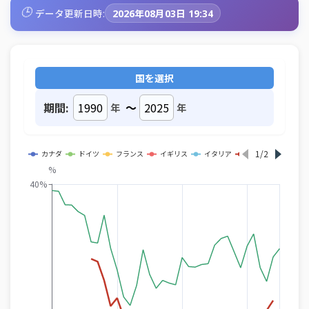
🕒
データ更新日時:
2026年08月03日 19:34
国を選択
期間:
～
年
年