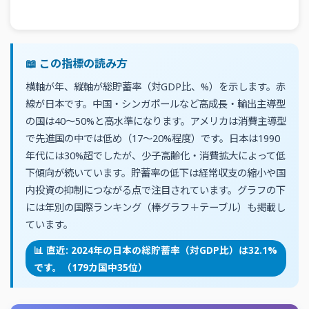
📖 この指標の読み方
横軸が年、縦軸が総貯蓄率（対GDP比、%）を示します。赤
線が日本です。中国・シンガポールなど高成長・輸出主導型
の国は40〜50%と高水準になります。アメリカは消費主導型
で先進国の中では低め（17〜20%程度）です。日本は1990
年代には30%超でしたが、少子高齢化・消費拡大によって低
下傾向が続いています。貯蓄率の低下は経常収支の縮小や国
内投資の抑制につながる点で注目されています。グラフの下
には年別の国際ランキング（棒グラフ＋テーブル）も掲載し
ています。
📊 直近: 2024年の日本の総貯蓄率（対GDP比）は32.1%
です。（179カ国中35位）