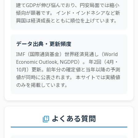
46
チリ
355.3十億ドル
建てGDPが伸び悩んでおり、円安局面では縮小
1996年
630.6
868.8
2,507.4
1,599.2
1,426.7
1,3
傾向が顕著です。 インド・インドネシアなど新
47
ポルトガル
346.4十億ドル
興国は経済成長とともに順位を上げています。
1995年
605.9
737.9
2,595.3
1,596.3
1,349.4
1,1
48
ペルー
341十億ドル
1994年
579.9
566.4
2,220.2
1,388.5
1,245.9
1,0
49
フィンランド
316.9十億ドル
データ出典・更新頻度
1993年
579.1
621.9
2,080.1
1,315.8
1,159
1,0
50
カザフスタン
302.7十億ドル
IMF（国際通貨基金）世界経済見通し（World
1992年
594.4
495.5
2,146.1
1,392.6
1,293.7
1,3
51
ナイジェリア
290.5十億ドル
Economic Outlook, NGDPD）。 年2回（4月・
1991年
612.5
415.9
1,882.5
1,263.2
1,252.5
1,2
10月）更新。前年分の確定値と当年以降の予測
52
アルジェリア
285.7十億ドル
値が同時に公表されます。 本サイトでは実績値
1990年
596.1
397.4
1,604.5
1,260.9
1,200.9
1,1
53
ギリシャ
280.5十億ドル
のみを掲載しています。
1989年
567.2
459
1,262
1,017.7
1,010.8
932
54
イラク
264.2十億ドル
1988年
509.4
409.4
1,271.3
1,012.8
992.5
897
55
ニュージーランド
258.8十億ドル
1987年
433.1
328.3
1,179.2
927.3
816.1
809
よくある質問
56
ハンガリー
246.9十億ドル
quiz
1986年
379
301.5
947.6
766.3
656.4
645
57
カタール
221.2十億ドル
1985年
366.2
310.7
663.5
551.6
538.3
455