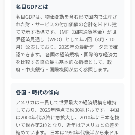
2009年
1,376.5
5,176.5
3,474.8
2,697.1
2,438.1
2,2
34
フィリピン
487.2十億ドル
名目GDPとは
2008年
1,552.9
4,655.6
3,807.8
2,926.5
2,976.4
2,4
35
マレーシア
472.2十億ドル
名目GDPは、物価変動を含む形で国内で生産さ
2007年
1,468.9
3,613.6
3,484.5
2,656.1
3,105.9
2,2
れた財・サービスの付加価値の合計を米ドル建
36
デンマーク
461.7十億ドル
てで示す指標です。 IMF（国際通貨基金）が世
2006年
1,319.4
2,798.8
3,046.5
2,318
2,723.4
1,9
37
バングラデシュ
457.9十億ドル
界経済見通し（WEO）として年2回（4月・10
2005年
1,173.5
2,326.6
2,895
2,193.4
2,554.2
1,8
月）公表しており、2025年の最新データまで確
38
コロンビア
457.4十億ドル
認できます。 各国の経済規模・国際的な経済力
2004年
1,026.5
1,979
2,851
2,108.8
2,430.9
1,8
39
ルーマニア
427.9十億ドル
を比較する際の最も基本的な指標として、政
2003年
895.6
1,680.9
2,534.1
1,834.6
2,063.1
1,5
府・中央銀行・国際機関が広く参照します。
40
香港
427.3十億ドル
2002年
760.1
1,486.6
2,100.9
1,491.4
1,793.4
1,2
41
南アフリカ
427.1十億ドル
2001年
739
1,351.4
1,966.4
1,370.4
1,656.6
1,1
各国・時代の傾向
42
パキスタン
407.8十億ドル
2000年
744.6
1,220.3
1,967.9
1,361.6
1,674.8
1,1
アメリカは一貫して世界最大の経済規模を維持
43
チェコ
389十億ドル
しており、2025年時点で約30兆ドルです。 中国
1999年
678.4
1,101.1
2,216.1
1,488.4
1,693.9
1,2
44
イラン
371.2十億ドル
は2000年代以降に急拡大し、2010年に日本を抜
1998年
634
1,035.5
2,250.8
1,499
1,661
1,2
いて世界第2位となり、近年はアメリカとの差を
45
エジプト
364.6十億ドル
縮めています。 日本は1990年代後半から米ドル
1997年
655
967.9
2,221.5
1,451.1
1,569.6
1,2