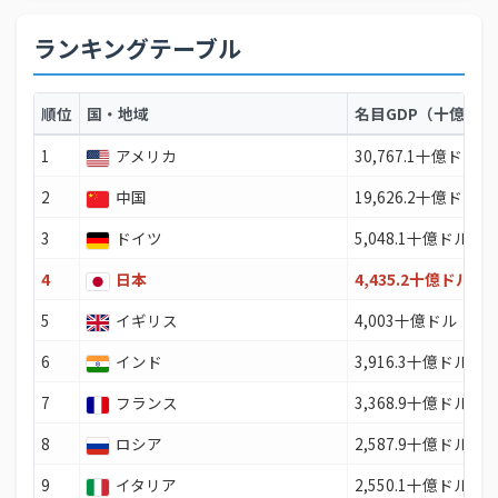
ランキングテーブル
順位
国・地域
名目GDP（十億US
1
アメリカ
30,767.1十億ドル
2
中国
19,626.2十億ドル
3
ドイツ
5,048.1十億ドル
4
日本
4,435.2十億ドル
5
イギリス
4,003十億ドル
6
インド
3,916.3十億ドル
7
フランス
3,368.9十億ドル
8
ロシア
2,587.9十億ドル
9
イタリア
2,550.1十億ドル