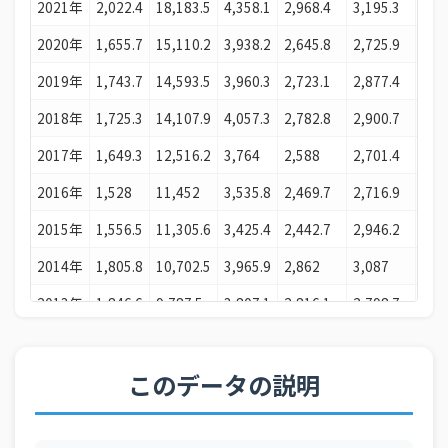
2021年
2,022.4
18,183.5
4,358.1
2,968.4
3,195.3
2,1
22
台湾
920.1十億ドル
2020年
1,655.7
15,110.2
3,938.2
2,645.8
2,725.9
1,9
23
ベルギー
724.9十億ドル
2019年
1,743.7
14,593.5
3,960.3
2,723.1
2,877.4
2,0
24
アイルランド
718.1十億ドル
2018年
1,725.3
14,107.9
4,057.3
2,782.8
2,900.7
2,1
25
アルゼンチン
681.5十億ドル
2017年
1,649.3
12,516.2
3,764
2,588
2,701.4
1,9
26
スウェーデン
669十億ドル
2016年
1,528
11,452
3,535.8
2,469.7
2,716.9
1,8
27
イスラエル
610.8十億ドル
2015年
1,556.5
11,305.6
3,425.4
2,442.7
2,946.2
1,8
28
シンガポール
603.9十億ドル
2014年
1,805.8
10,702.5
3,965.9
2,862
3,087
2,1
29
オーストリア
579.9十億ドル
2013年
1,846.6
9,787.5
3,807.1
2,816.1
2,798.7
2,1
30
タイ
577十億ドル
2012年
1,828.4
8,682.5
3,598.8
2,684.7
2,720.2
2,0
31
アラブ首長国連邦
571.6十億ドル
2011年
1,793.3
7,628.4
3,822.9
2,869.9
2,676.5
2,3
このデータの説明
32
ノルウェー
530.8十億ドル
2010年
1,617.3
6,138.9
3,469.9
2,648.4
2,499.2
2,1
33
ベトナム
494十億ドル