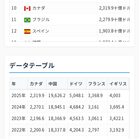
10
カナダ
2,319.9十億ドル
11
ブラジル
2,279.9十億ドル
12
スペイン
1,903.8十億ドル
13
韓国
1,872.4十億ドル
14
オーストラリア
1,840十億ドル
データテーブル
15
メキシコ
1,832.6十億ドル
16
トルコ
1,597.3十億ドル
年
カナダ
中国
ドイツ
フランス
イギリス
イ
17
インドネシア
1,445.6十億ドル
2025年
2,319.9
19,626.2
5,048.1
3,368.9
4,003
2,5
18
オランダ
1,332.2十億ドル
2024年
2,270.1
18,945.1
4,684.2
3,161
3,695.4
2,3
19
サウジアラビア
1,276.9十億ドル
2023年
2,196.6
18,366.9
4,563.5
3,061.1
3,422.1
2,3
20
スイス
1,043.5十億ドル
2022年
2,200.6
18,337.8
4,204.3
2,797
3,192.9
2,1
21
ポーランド
1,035.6十億ドル