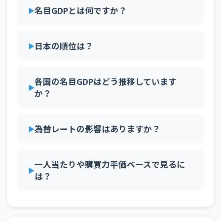
58
ウクライナ
212.9十億ドル
名目GDPとは何ですか？
1984年
356.7
314.8
654.3
526.7
505.9
441
59
モロッコ
182.6十億ドル
1983年
341.9
306
694.4
556
533.8
446
60
クウェート
157.8十億ドル
日本の順位は？
1982年
314.6
285.1
696.1
581.3
560.1
430
61
スロバキア
154.4十億ドル
1981年
307.2
289.2
720.9
612.6
589.1
435
62
アンゴラ
141.7十億ドル
各国の名目GDPはどう推移しています
1980年
276.1
303.6
856.8
695.5
604.7
480
か？
63
ケニア
136.5十億ドル
64
ブルガリア
131十億ドル
為替レートの影響はありますか？
65
エクアドル
130.3十億ドル
66
ドミニカ共和国
127.9十億ドル
一人当たりや購買力平価ベースで見るに
67
グアテマラ
121.1十億ドル
は？
68
ガーナ
114.7十億ドル
69
エチオピア
109.1十億ドル