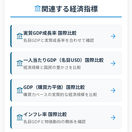
70
オマーン
106.1十億ドル
関連する経済指標
account_balance
71
クロアチア
106.1十億ドル
72
コスタリカ
102.9十億ドル
実質GDP成長率 国際比較
73
ルクセンブルク
101.1十億ドル
account_balance
arrow_forward
名目GDPと実質成長率を合わせて確認
74
セルビア
100十億ドル
75
ベネズエラ
99.7十億ドル
一人当たりGDP（名目USD）国際比較
account_balance
arrow_forward
76
コートジボワール
98.9十億ドル
経済規模と国民の豊かさを比較
77
リトアニア
94.9十億ドル
GDP（購買力平価）国際比較
78
コンゴ民主共和国
92.8十億ドル
account_balance
arrow_forward
購買力ベースの実質的な経済規模を比較
79
ベラルーシ
92.8十億ドル
80
パナマ
90.5十億ドル
インフレ率 国際比較
account_balance
arrow_forward
81
タンザニア
87.3十億ドル
名目GDPと物価動向の関係を確認