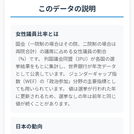
1998年
20.6%
26.2%
10.9%
18.2%
11.1%
4.6%
45
オーストリア
このデータの説明
35.5%
1997年
20.6%
26.2%
10.9%
18.2%
11.1%
4.6%
46
東ティモール
35.4%
47
アルバニア
35.0%
女性議員比率とは
48
ルクセンブルク
35.0%
国会（一院制の場合はその院、二院制の場合は
49
サンマリノ
35.0%
両院合計）の議席に占める女性議員の割合
（%）です。 列国議会同盟（IPU）が各国の選
50
ウガンダ
34.1%
挙結果をもとに集計し、世界銀行が年次データ
51
ベラルーシ
33.9%
として公表しています。 ジェンダーギャップ指
数（WEF）の「政治参加」分野の主要指標とし
52
カメルーン
33.9%
ても用いられています。 値は選挙が行われた年
53
チリ
33.5%
に更新されるため、選挙なしの年は前年と同じ
値が続くことがあります。
54
チャド
33.5%
55
チェコ
33.5%
日本の動向
56
キルギス
33.3%