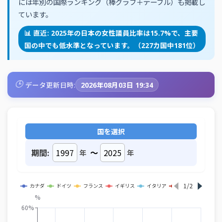
には年別の国際ランキング（棒グラフ＋テーブル）も掲載し
ています。
📊 直近: 2025年の日本の女性議員比率は15.7%で、主要
国の中でも低水準となっています。（227カ国中181位）
🕒
データ更新日時:
2026年08月03日 19:34
国を選択
期間:
～
年
年