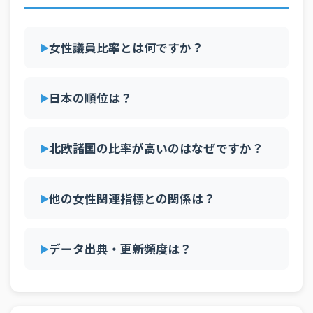
2010年
22.1%
32.8%
18.9%
22.0%
21.3%
11.3
33
北マケドニア
39.2%
2009年
22.1%
32.8%
18.9%
19.5%
21.3%
11.3
34
アンゴラ
39.1%
女性議員比率とは何ですか？
2008年
22.1%
32.2%
18.2%
19.5%
21.3%
9.4%
35
スイス
39.0%
2007年
21.3%
31.6%
18.2%
19.5%
17.3%
9.4%
36
アルメニア
38.3%
日本の順位は？
2006年
20.8%
31.6%
12.2%
19.7%
17.3%
9.4%
37
モザンビーク
38.3%
2005年
21.1%
31.8%
12.2%
19.7%
11.5%
9.0%
38
北欧諸国の比率が高いのはなぜですか？
ウズベキスタン
38.0%
2004年
21.1%
32.8%
12.2%
18.1%
11.5%
7.1%
39
ドミニカ共和国
37.4%
2003年
20.6%
32.2%
12.2%
17.9%
11.5%
7.1%
他の女性関連指標との関係は？
40
セルビア
37.2%
2002年
20.6%
32.2%
12.1%
17.9%
9.8%
7.3%
41
フランス
36.2%
2001年
20.6%
31.1%
10.9%
17.9%
9.8%
7.3%
データ出典・更新頻度は？
42
ガイアナ
36.1%
2000年
—
30.9%
10.9%
18.4%
11.1%
7.3%
43
ポルトガル
35.7%
1999年
20.6%
30.9%
10.9%
18.4%
11.1%
4.6%
44
スロベニア
35.6%