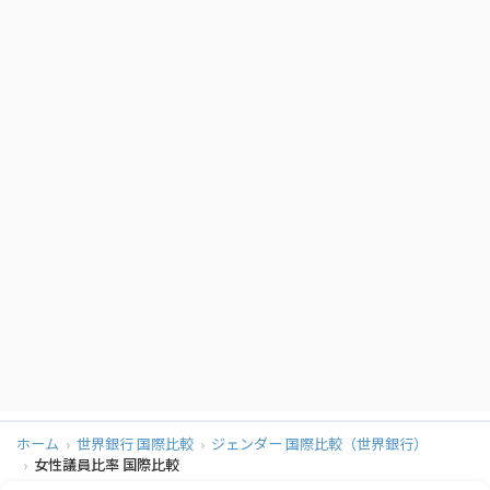
93
トルクメニスタン
25.6%
94
イラク
25.5%
95
モンゴル
25.4%
96
アイルランド
25.3%
97
ブルガリア
25.0%
98
レソト
25.0%
99
パラオ
25.0%
100
モロッコ
24.3%
101
イスラエル
24.2%
102
トリニダード・トバゴ
23.8%
103
パラグアイ
23.8%
ホーム
世界銀行 国際比較
ジェンダー 国際比較（世界銀行）
104
ケニア
23.4%
女性議員比率 国際比較