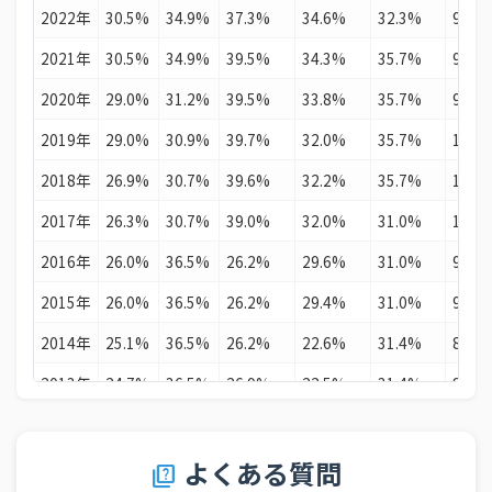
2022年
30.5%
34.9%
37.3%
34.6%
32.3%
9.9%
21
ナミビア
42.3%
2021年
30.5%
34.9%
39.5%
34.3%
35.7%
9.7%
22
エチオピア
41.9%
2020年
29.0%
31.2%
39.5%
33.8%
35.7%
9.9%
23
ペルー
41.5%
2019年
29.0%
30.9%
39.7%
32.0%
35.7%
10.1
24
ベルギー
41.3%
2018年
26.9%
30.7%
39.6%
32.2%
35.7%
10.1
25
アルゼンチン
41.2%
2017年
26.3%
30.7%
39.0%
32.0%
31.0%
10.1
26
セネガル
41.2%
2016年
26.0%
36.5%
26.2%
29.6%
31.0%
9.5%
27
ドミニカ
40.6%
2015年
26.0%
36.5%
26.2%
29.4%
31.0%
9.5%
28
イギリス
40.5%
2014年
25.1%
36.5%
26.2%
22.6%
31.4%
8.1%
29
ノルウェー
40.2%
2013年
24.7%
36.5%
26.9%
22.5%
31.4%
8.1%
30
ブルンジ
39.6%
2012年
24.7%
32.9%
26.9%
22.5%
21.4%
7.9%
31
モルドバ
39.6%
2011年
24.8%
32.9%
18.9%
22.3%
21.6%
10.8
よくある質問
quiz
32
タンザニア
39.5%