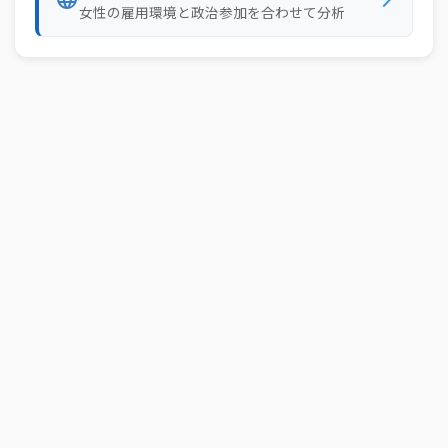
81
マルタ
29.1%
女性の雇用環境と政治参加を合わせて分析
82
アメリカ
28.9%
83
エストニア
28.7%
84
タジキスタン
28.6%
85
リトアニア
28.4%
86
フィリピン
28.3%
87
モンテネグロ
27.2%
88
エジプト
26.8%
89
バルバドス
26.7%
90
ベナン
26.6%
91
中国
26.5%
92
ジブチ
26.2%