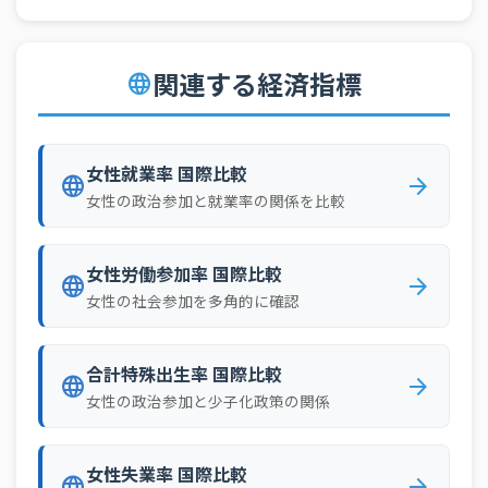
69
グレナダ
31.3%
70
セントクリストファー・ネービス
31.3%
関連する経済指標
language
71
赤道ギニア
31.0%
72
ラトビア
31.0%
女性就業率 国際比較
73
カナダ
30.3%
language
arrow_forward
女性の政治参加と就業率の関係を比較
74
ジャマイカ
30.2%
75
ジンバブエ
30.1%
女性労働参加率 国際比較
language
arrow_forward
76
マリ
30.1%
女性の社会参加を多角的に確認
77
ホンジュラス
29.7%
合計特殊出生率 国際比較
78
ギニア
29.6%
language
arrow_forward
女性の政治参加と少子化政策の関係
79
シエラレオネ
29.5%
80
コロンビア
29.4%
女性失業率 国際比較
language
arrow_forward