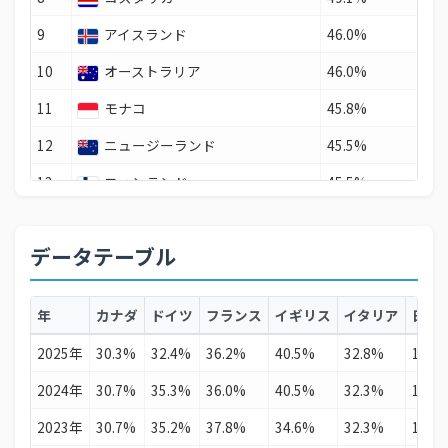
9
アイスランド
46.0%
10
オーストラリア
46.0%
11
モナコ
45.8%
12
ニュージーランド
45.5%
13
フィンランド
45.5%
14
エクアドル
45.0%
データテーブル
15
スウェーデン
45.0%
16
南アフリカ
44.9%
年
カナダ
ドイツ
フランス
イギリス
イタリア
日本
17
カーボベルデ
44.4%
2025年
30.3%
32.4%
36.2%
40.5%
32.8%
15.7
18
スペイン
44.3%
2024年
30.7%
35.3%
36.0%
40.5%
32.3%
15.7
19
デンマーク
43.6%
2023年
30.7%
35.2%
37.8%
34.6%
32.3%
10.3
20
オランダ
43.3%