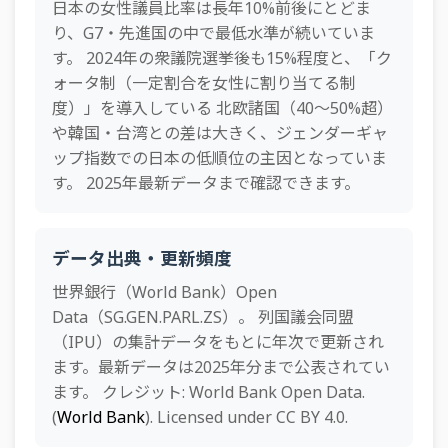
日本の女性議員比率は長年10%前後にとどま
57
クロアチア
33.1%
り、G7・先進国の中で最低水準が続いていま
58
イタリア
32.8%
す。 2024年の衆議院選挙後も15%程度と、「ク
ォータ制（一定割合を女性に割り当てる制
59
ドイツ
32.4%
度）」を導入している 北欧諸国（40〜50%超）
60
南スーダン
32.4%
や韓国・台湾との差は大きく、ジェンダーギャ
ップ指数での日本の低順位の主因となっていま
61
シンガポール
32.3%
す。 2025年最新データまで確認できます。
62
ベネズエラ
32.1%
63
リヒテンシュタイン
32.0%
データ出典・更新頻度
64
エルサルバドル
31.7%
世界銀行（World Bank）Open
65
ベトナム
31.4%
Data（SG.GEN.PARL.ZS）。 列国議会同盟
（IPU）の集計データをもとに年次で更新され
66
スリナム
31.4%
ます。最新データは2025年分まで公表されてい
67
ウルグアイ
31.3%
ます。 クレジット: World Bank Open Data.
(
World Bank
). Licensed under CC BY 4.0.
68
ポーランド
31.3%